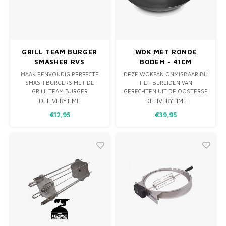
GRILL TEAM BURGER
WOK MET RONDE
SMASHER RVS
BODEM - 41CM
PLAATSTAAL
MAAK EENVOUDIG PERFECTE
DEZE WOKPAN ONMISBAAR BIJ
SMASH BURGERS MET DE
HET BEREIDEN VAN
GRILL TEAM BURGER
GERECHTEN UIT DE OOSTERSE
SMASHER. DE ZWARE RVS
KEUKEN, EN IS NAAST
DELIVERYTIME
DELIVERYTIME
PERS ZORGT VOOR MAXIMALE
ROERBAKKEN OOK IDEAAL OM
€12,95
€39,95
KORSTVORMING EN EEN
VOEDSEL IN TE STOMEN,
SAPPIGE BURGER VAN
STOVEN, BRADEN, FRITUREN,
RESTAURANTKWALITEIT.
ROKEN, KOKEN OF
BLANCHEREN. DE WOK IS
GEMAAKT VAN PLAATSTAAL EN
HEEFT EEN HOUTEN STEEL,
ZODAT