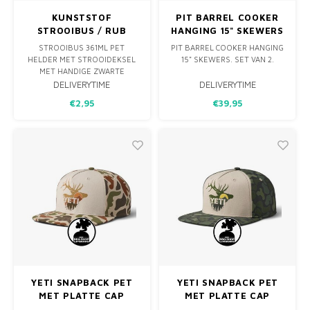
KUNSTSTOF
PIT BARREL COOKER
STROOIBUS / RUB
HANGING 15" SKEWERS
SHAKER HOEKIG 361ML
-
STROOIBUS 361ML PET
PIT BARREL COOKER HANGING
HELDER MET STROOIDEKSEL
15" SKEWERS. SET VAN 2.
MET HANDIGE ZWARTE
FLAPPERCAP DOP WAARMEE
DELIVERYTIME
DELIVERYTIME
HET PRODUCT IN GROTE EN
€2,95
€39,95
KLEINE HOEVEELHEDEN
GESTROOID KAN WORDEN.
YETI SNAPBACK PET
YETI SNAPBACK PET
MET PLATTE CAP
MET PLATTE CAP
SUNRISE ZAND
SUNRISE GROEN