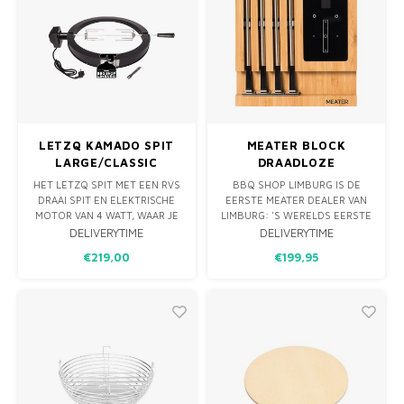
LETZQ KAMADO SPIT
MEATER BLOCK
LARGE/CLASSIC
DRAADLOZE
THERMOMETER (50M) -
HET LETZQ SPIT MET EEN RVS
BBQ SHOP LIMBURG IS DE
4 PROBES
DRAAI SPIT EN ELEKTRISCHE
EERSTE MEATER DEALER VAN
MOTOR VAN 4 WATT, WAAR JE
LIMBURG: 'S WERELDS EERSTE
EEN BIJVOORBEELD EEN
ÉCHTE DRAADLOZE
DELIVERYTIME
DELIVERYTIME
HEERLIJK KIPPETJE MEE KAN
THERMOMETER! MEET MET
€219,00
€199,95
GRILLEN. NORMAAL IS EEN KIP
EEN PROBE TWEE
OP DE KAMADO AL EEN HEEL
TEMPERATUREN. DE MEATER
FIJN GERECHT MAAR VAN HET
MEET ZOWEL DE
SPIT KOMT DIE NOG SAPPIGER
KERNTEMPERATUUR VAN JE
VAN DE KAMADO.
VLEES ALS DAT VAN DE OVEN,
BBQ, BRAAI OF SPIT
COMFORTABEL VANAF JE