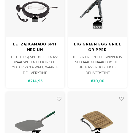
LETZQ KAMADO SPIT
BIG GREEN EGG GRILL
MEDIUM
GRIPPER
HET LETZQ SPIT MET EEN RVS
DE BIG GREEN EGG GRIPPER IS
DRAAI SPIT EN ELEKTRISCHE
SPECIAAL GEMAAKT OM HET
MOTOR VAN 4 WATT, WAAR JE
HETE RVS ROOSTER OF
EEN BIJVOORBEELD EEN
LEKBAKJES MEE OP TE TILLEN.
DELIVERYTIME
DELIVERYTIME
HEERLIJK KIPPETJE MEE KAN
KLEM HET ROOSTER OF
€214,95
€30,00
GRILLEN. NORMAAL IS EEN KIP
LEKBAKJE MET DE GRILL
OP DE KAMADO AL EEN HEEL
GRIPPER STEVIG VAST OM
FIJN GERECHT MAAR VAN HET
DEZE VEILIG TE VERPLAATSEN.
SPIT KOMT DIE NOG SAPPIGER
VAN DE KAMADO.