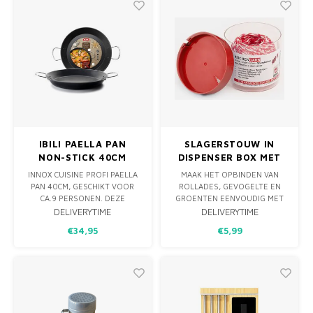
IBILI PAELLA PAN
SLAGERSTOUW IN
NON-STICK 40CM
DISPENSER BOX MET
MESJE - 100M
INNOX CUISINE PROFI PAELLA
MAAK HET OPBINDEN VAN
PAN 40CM, GESCHIKT VOOR
ROLLADES, GEVOGELTE EN
CA.9 PERSONEN. DEZE
GROENTEN EENVOUDIG MET
DEGELIJKE PAELLA PAN HEEFT
HET KLASSIEKE ROOD-WITTE
DELIVERYTIME
DELIVERYTIME
EEN DIKKERE BODEM DAN
SLAGERSTOUW IN EEN
€34,95
€5,99
REGULIERE PANNEN. HIERDOR
HANDIGE BOX. DEZE
IS DEZE NAAST OP GAS EN DE
PRAKTISCHE EN HYGIËNISCHE
BBQ OOK PRIMA OP INDUCTIE
VERPAKKING HEEFT EEN
TE GEBRUIKEN.
INGEBOUWDE SNIJDER IN DE
DEKSEL, ZODAT JE SNEL EN
ZONDER GEDOE HET
BENODIGDE S