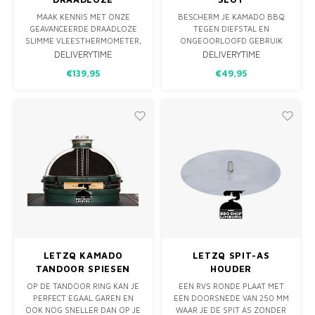
THERMOMETER
MAAK KENNIS MET ONZE
BESCHERM JE KAMADO BBQ
GEAVANCEERDE DRAADLOZE
TEGEN DIEFSTAL EN
SLIMME VLEESTHERMOMETER,
ONGEOORLOOFD GEBRUIK
HET ULTIEME
MET DIT UNIVERSELE KAMADO
DELIVERYTIME
DELIVERYTIME
KEUKENHULPMIDDEL DAT UW
SLOT. EENVOUDIG TE
€139,95
€49,95
KOOKERVARING NAAR NIEUWE
INSTALLEREN VOOR EXTRA
HOOGTEN TILT! ZEG ELKE
VEILIGHEID.
KEER VAARWEL TEGEN
GISWERK EN TE GAAR
MAALTIJDEN EN HALLO TEGEN
PERFECT BEREID VLEES.
MET SMART TEMP™
LETZQ KAMADO
LETZQ SPIT-AS
TANDOOR SPIESEN
HOUDER
RING
OP DE TANDOOR RING KAN JE
EEN RVS RONDE PLAAT MET
PERFECT EGAAL GAREN EN
EEN DOORSNEDE VAN 250 MM
OOK NOG SNELLER DAN OP JE
WAAR JE DE SPIT AS ZONDER