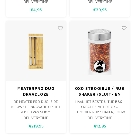
HET GRILLEN EN BARBECUEN
BBQ!
DELIVERYTIME
DELIVERYTIME
GEMAKKELIJKER TE MAKEN.
LICHT BLAUWE LEDEREN
€4,95
€29,95
MET EEN AFMETING VAN 42 X
BARBECUE HANDSCHOENEN
36 CENTIMETER BIEDT DEZE
VAN FEUERMEISTERIN. ZEER
MAT VOLDOENDE RUIMTE OM
COMFORTABELE,
VERSCHILLENDE SOORTEN
PROFESSIONELE BBQ &
VOEDSEL TEGELIJKERTIJD TE
OUTDOOR COOKING
BERE
HANDSCHOENEN.
MEATERPRO DUO
OXO STROOIBUS / RUB
DRAADLOZE
SHAKER (SLUIT- EN
THERMOMETERS (2ST)
VERSTELBAAR)
DE MEATER PRO DUO IS DE
HAAL HET BESTE UIT JE BBQ-
NIEUWSTE INNOVATIE OP HET
CREATIES MET DE OXO
GEBIED VAN SLIMME
STROOIER RUB SHAKER, JOUW
VLEESTHERMOMETERS. MET
GEHEIME WAPEN VOOR
DELIVERYTIME
DELIVERYTIME
TWEE DRAADLOZE SENSOREN
ONGEËVENAARDE SMAAK.
€219,95
€12,95
IN ÉÉN BLOK, EEN
DEZE HANDIGE STROOIER IS
NAUWKEURIGE METING EN
NIET ALLEEN SLUITBAAR VOOR