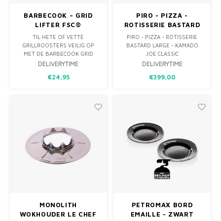
BARBECOOK – GRID
PIRO - PIZZA -
LIFTER FSC®
ROTISSERIE BASTARD
LARGE - KAMADO JOE
TIL HETE OF VETTE
PIRO - PIZZA - ROTISSERIE
CLASSIC
GRILLROOSTERS VEILIG OP
BASTARD LARGE - KAMADO
MET DE BARBECOOK GRID
JOE CLASSIC
LIFTER. RVS MET FSC®
DELIVERYTIME
DELIVERYTIME
HOUTEN HANDVAT VOOR
€24,95
€399,00
STEVIGE GRIP. PRAKTISCH,
VEILIG EN ONMISBAAR BIJ
INDIRECT GRILLEN.
MONOLITH
PETROMAX BORD
WOKHOUDER LE CHEF
EMAILLE - ZWART