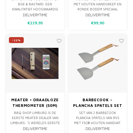
BGE & BASTARD. EEN
MET HOUTEN HANDGREEP EN
KWALITATIEF HOOGWAARDIG
RONDE BODEM SPECIAAL
DRAAISPIT VOOR JE BBQ,
VOOR DE MONOLITH
DELIVERYTIME
DELIVERYTIME
GEMAKT IN NL VAN RVS &
WOKHOUDERS CLASSIC & LE
€229,95
€99,90
POEDERCOAT RVS.
CHEF. WOK STANDAARD OM DE
WOK OP WEG TE ZETTEN &
DRIE SPATELS.
-23%
MEATER + DRAADLOZE
BARBECOOK –
THERMOMETER (50M)
PLANCHA SPATELS SET
2 STUKS
BBQ SHOP LIMBURG IS DE
SET VAN 2 BARBECOOK
EERSTE MEATER DEALER VAN
PLANCHA SPATELS VAN RVS
LIMBURG: 'S WERELDS EERSTE
MET FSC® HOUTEN HANDVAT.
ÉCHTE DRAADLOZE
IDEAAL VOOR
DELIVERYTIME
DELIVERYTIME
THERMOMETER! MEET MET
SMASHBURGERS, GROENTEN