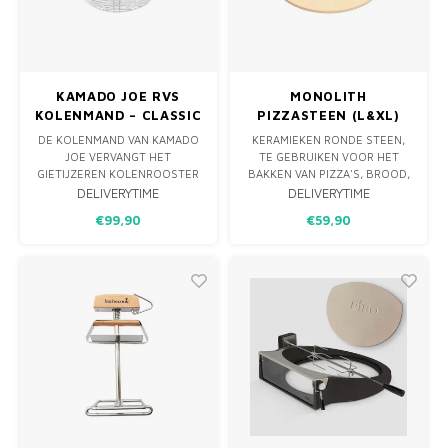
KAMADO JOE RVS
MONOLITH
KOLENMAND – CLASSIC
PIZZASTEEN (L&XL)
JOE
2CM DIK
DE KOLENMAND VAN KAMADO
KERAMIEKEN RONDE STEEN,
JOE VERVANGT HET
TE GEBRUIKEN VOOR HET
GIETIJZEREN KOLENROOSTER
BAKKEN VAN PIZZA'S, BROOD,
EN ZORGT VOOR EEN BETERE
KOEKJES EN ANDERE
DELIVERYTIME
DELIVERYTIME
AIRFLOW. NA GEBRUIK SCHUD
DEEGGERECHTEN.
€99,90
€59,90
JE DE ALS ZO VAN JE KOLEN IN
AFMETINGEN: CA Ø 36CM O.A.
JE KAMADO JOE ASLADE.
GESCHIKT VOOR DE
MONOLITH CLASSIC (LARGE)