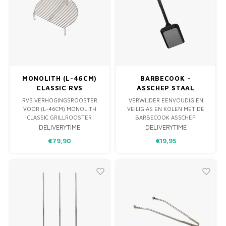
MONOLITH (L-46CM)
BARBECOOK –
CLASSIC RVS
ASSCHEP STAAL
VERHOGINGSROOSTER
RVS VERHOGINGSROOSTER
VERWIJDER EENVOUDIG EN
VOOR (L-46CM) MONOLITH
VEILIG AS EN KOLEN MET DE
CLASSIC GRILLROOSTER
BARBECOOK ASSCHEP.
GEMAAKT VAN GEPOEDERCOAT
DELIVERYTIME
DELIVERYTIME
STAAL EN VOORZIEN VAN
€79,90
€19,95
OPHANGLUS. IDEAAL VOOR
EEN SCHONE BBQ EN
OPTIMALE LUCHTCIRCULATIE.