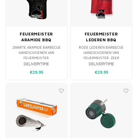
MONO
PREM
LAMP
KLED
BBQ 
PRIM
FUN 
PANN
AFDE
FEUERMEISTER
FEUERMEISTER
KAMA
PICKL
ARAMIDE BBQ
LEDEREN BBQ
HANDSCHOENEN
HANDSCHOENEN
ZWARTE ARAMIDE BARBECUE
RODE LEDEREN BARBECUE
ROTIS
EMPA
(PAAR)
(PAAR)
HANDSCHOENEN VAN
HANDSCHOENEN VAN
FEUERMEISTER.
FEUERMEISTER. ZEER
HITTEBESTENDIG TOT WEL
COMFORTABELE,
DELIVERYTIME
DELIVERYTIME
350 GRADEN CELSIUS,
PROFESSIONELE BBQ &
€29,95
€29,95
GEMAAKT VAN THERMISCHE
OUTDOOR COOKING
ARAMIDE / NOMEX VEZELS,
HANDSCHOENEN.
SILICONENRASTERS AAN BEIDE
ZIJDEN OP VINGERS EN
HANDPALMEN EN ZACHTE
BINNENVOERING. WASBAAR!