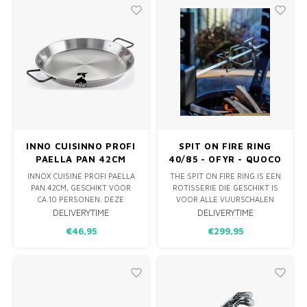
INNO CUISINNO PROFI
SPIT ON FIRE RING
PAELLA PAN 42CM
40/85 - OFYR - QUOCO
INNOX CUISINE PROFI PAELLA
THE SPIT ON FIRE RING IS EEN
PAN 42CM, GESCHIKT VOOR
ROTISSERIE DIE GESCHIKT IS
CA.10 PERSONEN. DEZE
VOOR ALLE VUURSCHALEN
DEGELIJKE PAELLA PAN HEEFT
MET EEN BUITEN DIAMETER
DELIVERYTIME
DELIVERYTIME
EEN DIKKERE BODEM DAN
VAN 85 CM EN EEN BINNEN
€46,95
€299,95
REGULIERE PANNEN.
DIAMETER VAN 40 CM. DE
HIERDOOR IS DEZE NAAST OP
ROTISSERIE BESTAAT UIT EEN
GAS EN DE BBQ OOK PRIMA
RVS GEPOEDERCOATE ZWARTE
OP INDUCTIE TE GEBRUIKEN.
RING EN RVS GEPOEDERCOATE
STEUNEN. DAARBIJ EEN RVS
SPI