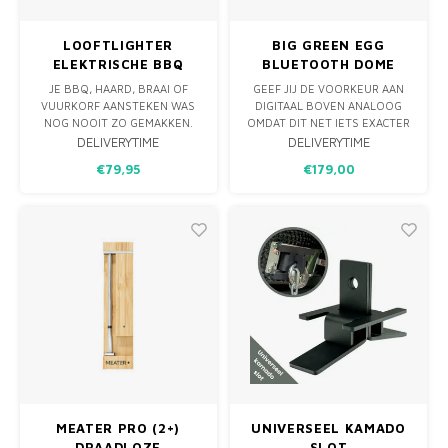
LOOFTLIGHTER
BIG GREEN EGG
ELEKTRISCHE BBQ
BLUETOOTH DOME
AANSTEKER
THERMOMETER
JE BBQ, HAARD, BRAAI OF
GEEF JIJ DE VOORKEUR AAN
VUURKORF AANSTEKEN WAS
DIGITAAL BOVEN ANALOOG
NOG NOOIT ZO GEMAKKEN.
OMDAT DIT NET IETS EXACTER
MET DE LOOFTLIGHTER
IS, WIL JE ZEKER WETEN DAT
DELIVERYTIME
DELIVERYTIME
ONTSTEEK JE EEN VUURTJE
DE TEMPERATUUR VAN DE EGG
€79,95
€179,00
LETTERLIJK IN ENKELE
STABIEL IS OF EGG’ JE
TIENTALLEN SECONDEN,
REGELMATIG IN HET DONKER?
ZONDER GEBRUIK TE MAKEN
MET DEZE BLUETOOTH
VAN AANMAAKBLOKJES,
TEMPERATURE GAUGE LEES JE
AANMAAKVLOEISTOF OF NOG
SNEL EN NAUWKEURIG DE
ERGER SPIRITUS…
TEMPERATUUR
MEATER PRO (2+)
UNIVERSEEL KAMADO
DRAADLOZE
SLOT