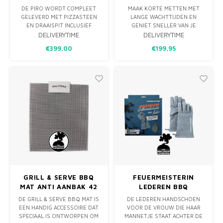
LARGE
AANSTEKER
DE PIRO WORDT COMPLEET
MAAK KORTE METTEN MET
GELEVERD MET PIZZASTEEN
LANGE WACHTTIJDEN EN
EN DRAAISPIT INCLUSIEF
GENIET SNELLER VAN JE
SPITMOTOR, TWEE
BARBECUE-AVONTUREN MET
DELIVERYTIME
DELIVERYTIME
SPITVORKEN EN DE
DE LOOFTLIGHTER 2. DEZE
€399,00
€199,95
VEILIGHEIDS- &
INNOVATIEVE ELEKTRISCHE
GEBRUIKSINSTRUCTIES.
AANSTEKER IS DE ULTIEME
METGEZEL VOOR ELKE BBQ-
LIEFHEBBER.
GRILL & SERVE BBQ
FEUERMEISTERIN
MAT ANTI AANBAK 42
LEDEREN BBQ
X 36
HANDSCHOENEN
DE GRILL & SERVE BBQ MAT IS
DE LEDEREN HANDSCHOEN
(PAAR)
EEN HANDIG ACCESSOIRE DAT
VOOR DE VROUW DIE HAAR
SPECIAAL IS ONTWORPEN OM
MANNETJE STAAT ACHTER DE