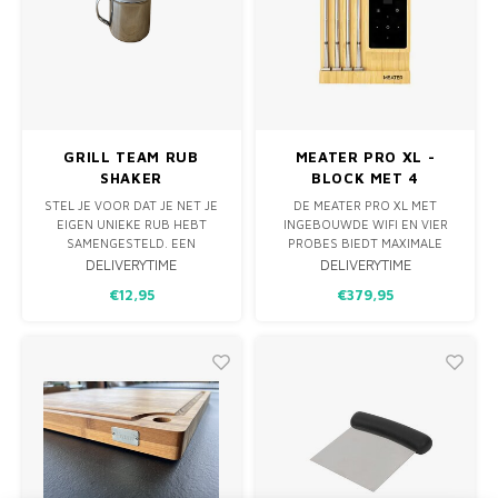
GRILL TEAM RUB
MEATER PRO XL -
SHAKER
BLOCK MET 4
DRAADLOZE PROBES
STEL JE VOOR DAT JE NET JE
DE MEATER PRO XL MET
EIGEN UNIEKE RUB HEBT
INGEBOUWDE WIFI EN VIER
SAMENGESTELD. EEN
PROBES BIEDT MAXIMALE
MENGSEL VAN ZORGVULDIG
CONTROLE EN PRECISIE BIJ
DELIVERYTIME
DELIVERYTIME
GESELECTEERDE KRUIDEN EN
HET BEREIDEN VAN JE
€12,95
€379,95
SPECERIJEN, PERFECT
FAVORIETE BBQ-GERECHTEN.
GEBALANCEERD OM DIE
OF HET NU IN DE KEUKEN IS
VERRUKKELIJKE SMAAK AAN JE
OF OP DE BBQ, MET DE
VLEES, VIS OF GROENTEN TOE
MEATER PRO XL BEREIK JE
TE VOEGEN. MAAR WAT DOE JE
ALTIJD XLENT RESULTATEN.
MET DEZE KOSTBARE C