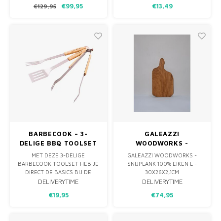
€99,95
€13,49
€129,95
EEN PROBE TWEE
EN VIS. STEVIG, PRAKTISCH EN
TEMPERATUREN. DE MEATER
ONMISBAAR OP JE PLANCHA
MEET ZOWEL DE
OF BAKPLAAT.
KERNTEMPERATUUR VAN JE
VLEES ALS DAT VAN DE OVEN,
BBQ, BRAAI OF SPIT
COMFORTABEL VANAF JE
BARBECOOK – 3-
GALEAZZI
DELIGE BBQ TOOLSET
WOODWORKS -
FSC®
SNIJPLANK 100% EIKEN
MET DEZE 3-DELIGE
GALEAZZI WOODWORKS -
L - 30X26X2,1CM
BARBECOOK TOOLSET HEB JE
SNIJPLANK 100% EIKEN L -
DIRECT DE BASICS BIJ DE
30X26X2,1CM
HAND: SPATEL, VORK EN TANG.
DELIVERYTIME
DELIVERYTIME
FSC®-GECERTIFICEERD,
€19,95
€74,95
PRAKTISCH IN GEBRUIK EN
HANDIG OP TE BERGEN
DANKZIJ DE OPHANGLUSSEN.