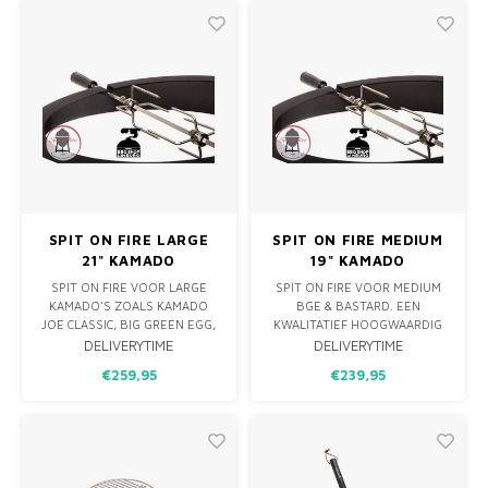
ONDANKS HET COMPACTE
FEITJE: DE EGGMAT BESTAAT
FORMAAT VAN DE MINIMAX IS
UIT VOLLEDIG GERECYCLEDE
HET SOMS MAKKELIJK OM
MATERIALEN EN IS DUS ZEER
GEREC
SPIT ON FIRE LARGE
SPIT ON FIRE MEDIUM
21" KAMADO
19" KAMADO
SPIT ON FIRE VOOR LARGE
SPIT ON FIRE VOOR MEDIUM
KAMADO'S ZOALS KAMADO
BGE & BASTARD. EEN
JOE CLASSIC, BIG GREEN EGG,
KWALITATIEF HOOGWAARDIG
BASTARD OF MASTERBUILT
DRAAISPIT VOOR JE BBQ,
DELIVERYTIME
DELIVERYTIME
LARGE. EEN KWALITATIEF
GEMAKT IN NL VAN RVS &
€259,95
€239,95
HOOGWAARDIG DRAAISPIT
POEDERCOAT RVS.
VOOR JE BBQ, GEMAKT IN NL
VAN RVS & POEDERCOAT RVS.