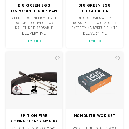
BIG GREEN EGG
BIG GREEN EGG
DISPOSABLE DRIP PAN
REGGULATOR
XLARGE
M/L/XL/XXL
GEEN GEDOE MEER MET VET
DE GLOEDNIEUWE EN
DAT OP JE CONVEGGTOR
ROBUUSTE REGGULATOR IS
DRUIPT. DE DISPOSABLE
EXTREEM NAUWKEURIG IN TE
DRIPPANS ZIJN PRECIES OP
STELLEN. HIJ IS GEMAAKT VAN
DELIVERYTIME
DELIVERYTIME
MAAT GEMAAKT VOOR IEDER
DUURZAAM GIETIJZER EN MET
€29,00
€111,50
MODEL CONVEGGTOR EN
DE COOLE GREEP VAN
HOUDEN HEM SCHOON
SILICONEN ZORG JE HEEL
TIJDENS INDIRECTE
SIMPEL VOOR MEER OF
BEREIDINGEN. DE
MINDER LUCHTTOEVOER
DRUIPPANNEN ZIJN GEMAAKT
ZONDER JE VINGERS TE
VAN ALUMINIUM EN NA
BRANDEN. OOK HANDIG: WE
GEBRUIK KUN JE DEZE GE
HEBBEN A
SPIT ON FIRE
MONOLITH WOK SET
COMPACT 16" KAMADO
/ JUNIOR
SPIT ON FIRE VOOR COMPACT
WOK SET MET STALEN WOK