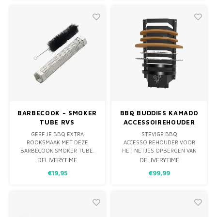
GEL/BLOKJES/VLOEISTOF, OF
ANDERE STINKENDE AANMAAK
PRODUCTEN.MET DE MONO-
LIGHTER MAAKT U SUPE
BARBECOOK – SMOKER
BBQ BUDDIES KAMADO
TUBE RVS
ACCESSOIREHOUDER
LARGE - 8
GEEF JE BBQ EXTRA
STEVIGE BBQ
ACCESSOIRES
ROOKSMAAK MET DEZE
ACCESSOIREHOUDER VOOR
BARBECOOK SMOKER TUBE.
HET NETJES OPBERGEN VAN
WERKT MET PELLETS EN
ROOSTERS, PLATESETTERS EN
DELIVERYTIME
DELIVERYTIME
ROOKCHIPS EN PRODUCEERT
PIZZASTENEN.
€19,95
€99,99
TOT 4 UUR ROOK. IDEAAL
WANDMONTAGE, MEERDERE
VOOR KAMADO, GAS BBQ ÉN
SLEUVEN EN HAKEN VOOR
PELLETSMOKERS.
TOOLS. HOUD JE BBQ-PLEK
OVERZICHTELIJK EN VEILIG
TIJDENS EN NA HET GRILLEN.