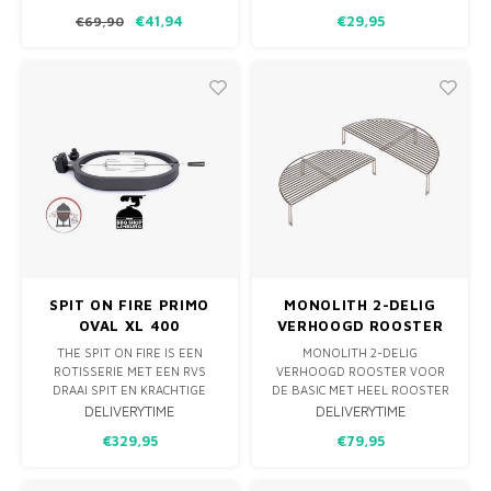
JOE DOME COVER. DEZE
FEUERMEISTER.
€41,94
€29,95
€69,90
DUURZAME,
HITTEBESTENDIG TOT WEL
WATERBESTENDIGE HOES
500 GRADEN CELSIUS,
BESCHERMT DE KOEPEL VAN
GEMAAKT VAN THERMISCHE
UW BARBECUE TEGEN DE
ARAMIDE / NOMEX VEZELS,
MEEST SCHADELIJKE
SILICONENRASTERS AAN BEIDE
ELEMENTEN VAN DE NATUUR.
ZIJDEN OP VINGERS EN
HET HOUDT DE BOVENK
HANDPALMEN EN ZACHTE BIN
SPIT ON FIRE PRIMO
MONOLITH 2-DELIG
OVAL XL 400
VERHOOGD ROOSTER
THE SPIT ON FIRE IS EEN
MONOLITH 2-DELIG
ROTISSERIE MET EEN RVS
VERHOOGD ROOSTER VOOR
DRAAI SPIT EN KRACHTIGE
DE BASIC MET HEEL ROOSTER
ELEKTRISCHE MOTOR DIE
OF DE CLASSIC MET HEEL
DELIVERYTIME
DELIVERYTIME
ROND DE 18 KILO AANKAN.
ROOSTER.
€329,95
€79,95
DEZE PAST PERFECT OP DE
PRIMO OVAAL XL.