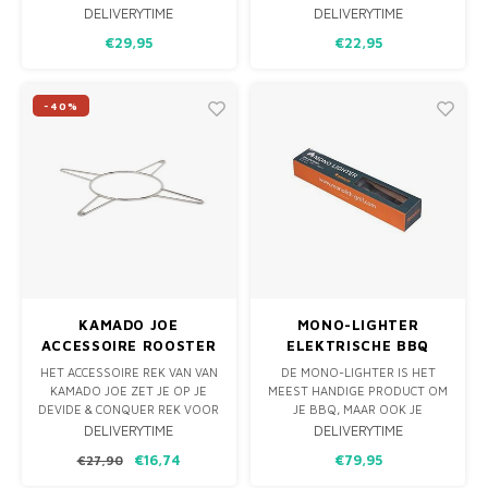
ROOSTER. HET VLEES GAART
HANDVAT OP KAN DRAAIEN.
DELIVERYTIME
DELIVERYTIME
OVERAL OP DE SPIES
HIERDOOR HEB JE EEN
€29,95
€22,95
ONGEVEER EVEN HARD, NIET
HANDIGE HOUDER WAARDOOR
AAN BIJVOORBEELD DE
JE MET TWEE HANDEN JE SPIT
ONDERKANT VEEL HARDER.
KAN VULLEN MET DE
INGREDIËNTEN, DENK AAN
-40%
DE TANDOOR SET WORDT
GYROS OF EEN GROTE
GELEVERD MET 6 SPIEZEN VAN
SHASLICK. NU MOET JE VAAK
36 CM LANG.
KAMADO JOE
MONO-LIGHTER
ACCESSOIRE ROOSTER
ELEKTRISCHE BBQ
– BIG JOE
AANSTEKER
HET ACCESSOIRE REK VAN VAN
DE MONO-LIGHTER IS HET
KAMADO JOE ZET JE OP JE
MEEST HANDIGE PRODUCT OM
DEVIDE & CONQUER REK VOOR
JE BBQ, MAAR OOK JE
HET PLAATSEN VAN EEN
VUURKORF, KACHEL OF
DELIVERYTIME
DELIVERYTIME
DRUIPPAN, WOK, DUTCH OVEN
OPENHAARD AAN TE STEKEN.
€16,74
€79,95
€27,90
OF BIJVOORBEELD JE
NOOIT MEER MOEILIJK DOEN
PIZZASTEEN.
MET (CHEMISCHE) AANMAAK