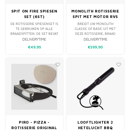
SPIT ON FIRE SPIESEN
MONOLITH ROTISSERIE
SET (6ST)
SPIT MET MOTOR RVS
- CLASSIC
DE ROTISSERIE SPIESENSET IS
BREIDT UW MONOLITH
TE GEBRUIKEN OP ALLE
CLASSIC OF BASIC UIT MET
BRAADSPITTEN. DE SET BEVAT
DEZE ROTISSERIE, BRAAD
ZES GROTE EN 6 KLEINE
HEERLIJKE KIP, ROLLADES OF
DELIVERYTIME
DELIVERYTIME
SPIESEN WAAR U VLEES EN
RIBROASTS MET DEZE
€49,95
€399,90
GROENTES AAN KUNT
ROTISSERIE. DE ROTISSERIE
SPIESEN. DOORDAT DE
BEVAT 1 SPIES MET 2
SPIESEN DRAAIEN, WORDT
VERSTELBARE VORKEN OM
HET GERECHT GELIJKMATIG
HET VLEES TUSSEN TE
GEGAARD, WAARDOOR
KLEMMEN. DE BATTERIJ
SAPPEN BEWAARD BLIJVEN.
AANGEDREVEN MOTOR MET
GEGARA
METALEN BEH
PIRO - PIZZA -
LOOFTLIGHTER 2
ROTISSERIE ORIGINAL
HETELUCHT BBQ