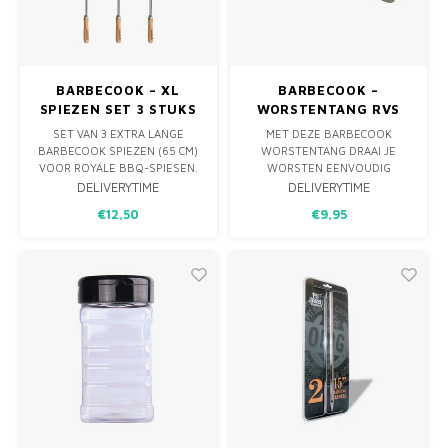
BARBECOOK – XL
BARBECOOK –
SPIEZEN SET 3 STUKS
WORSTENTANG RVS
FSC®
SET VAN 3 EXTRA LANGE
MET DEZE BARBECOOK
BARBECOOK SPIEZEN (65 CM)
WORSTENTANG DRAAI JE
VOOR ROYALE BBQ-SPIESEN.
WORSTEN EENVOUDIG
HERBRUIKBAAR, FSC®-
ZONDER ZE LEK TE PRIKKEN.
DELIVERYTIME
DELIVERYTIME
GECERTIFICEERD EN IDEAAL
DANKZIJ DE SLIMME WIELTJES
€12,50
€9,95
VOOR VLEES, VIS EN
BLIJVEN JE WORSTEN SAPPIG
GROENTEN. PERFECT VOOR
EN MOOI INTACT. IDEAAL VOOR
GROTERE PORTIES OP JE BBQ.
ELKE BBQ.