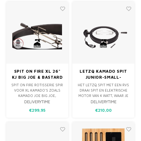
WIFI-CONNECTIVITEIT, IS DIT
MESSCHERPE PRECISIE, MAAR
DE ULTIEME TOOL VOOR BBQ-
OOK VERSTELBAAR, ZODAT JE
LIEFHEBBERS EN KOKS.
DE JUISTE HOEVEELHEID
KRUIDEN EN RUBS K
SPIT ON FIRE XL 26"
LETZQ KAMADO SPIT
KJ BIG JOE & BASTARD
JUNIOR-SMALL-
XL
MINIMAX
SPIT ON FIRE ROTISSERIE SPIR
HET LETZQ SPIT MET EEN RVS
VOOR XL KAMADO'S ZOALS
DRAAI SPIT EN ELEKTRISCHE
KAMADO JOE BIG JOE,
MOTOR VAN 4 WATT, WAAR JE
BASTARD XL. EEN KWALITATIEF
EEN BIJVOORBEELD EEN
DELIVERYTIME
DELIVERYTIME
HOOGWAARDIG DRAAISPIT
HEERLIJK KIPPETJE MEE KAN
€299,95
€210,00
VOOR JE BBQ, GEMAKT IN NL
GRILLEN. NORMAAL IS EEN KIP
VAN RVS & POEDERCOAT RVS.
OP DE KAMADO AL EEN HEEL
FIJN GERECHT MAAR VAN HET
SPIT KOMT DIE NOG SAPPIGER
VAN DE KAMADO.