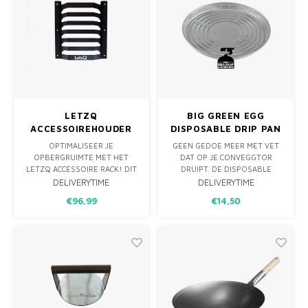
LETZQ
BIG GREEN EGG
ACCESSOIREHOUDER
DISPOSABLE DRIP PAN
WANDREK
MINIMAX/SMALL/MEDIUM
OPTIMALISEER JE
GEEN GEDOE MEER MET VET
OPBERGRUIMTE MET HET
DAT OP JE CONVEGGTOR
LETZQ ACCESSOIRE RACK! DIT
DRUIPT. DE DISPOSABLE
STIJLVOLLE REK, GEMAAKT
DRIPPANS ZIJN PRECIES OP
DELIVERYTIME
DELIVERYTIME
VAN GECOAT RVS, BIEDT PLEK
MAAT GEMAAKT VOOR IEDER
€96,99
€14,50
VOOR 6 HELE OF HALVE
MODEL CONVEGGTOR EN
ROOSTERS EN CONVEGGTORS.
HOUDEN HEM SCHOON
TIJDENS INDIRECTE
BEREIDINGEN. DE
DRUIPPANNEN ZIJN GEMAAKT
VAN ALUMINIUM EN NA
GEBRUIK KUN JE DEZE GE