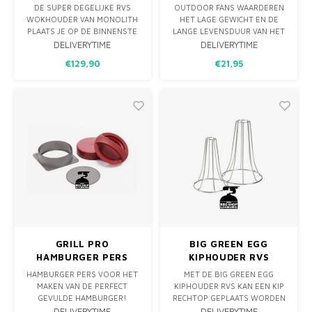
55CM
(2ST)
DE SUPER DEGELIJKE RVS
OUTDOOR FANS WAARDEREN
WOKHOUDER VAN MONOLITH
HET LAGE GEWICHT EN DE
PLAATS JE OP DE BINNENSTE
LANGE LEVENSDUUR VAN HET
VUURING, IN PLAATS VAN EEN
PETROMAX EMAILLE SERVIES,
DELIVERYTIME
DELIVERYTIME
ROOSTER, PLAATS DE
WAT DE PETROMAX EMAILLE
€129,90
€21,95
MONOLITH WOK OP DE
BORDEN EEN ONMISBAAR
WOKHOUDER EN VLAMMEN
MAKEN VOOR JE UITRUSTING.
MAAR!
NIET ALLEEN BIJ HET
KAMPVUUR EN DE BARBECUE,
ZORGEN DEZE BORDEN
ZORGEN VOOR EEN GEMAKK
GRILL PRO
BIG GREEN EGG
HAMBURGER PERS
KIPHOUDER RVS
HAMBURGER PERS VOOR HET
MET DE BIG GREEN EGG
MAKEN VAN DE PERFECT
KIPHOUDER RVS KAN EEN KIP
GEVULDE HAMBURGER!
RECHTOP GEPLAATS WORDEN
EENVOUDIG TE GEBRUIKEN EN
IN DE BIG GREEN EGG. DE RVS
DELIVERYTIME
DELIVERYTIME