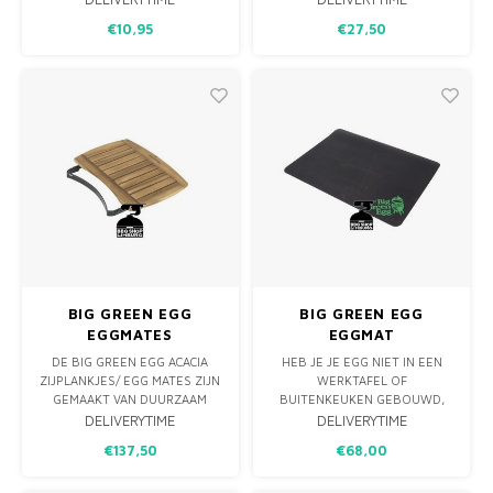
SCHOON TE MAKEN.
KIPHOUDER NEEMT MINIMALE
€10,95
€27,50
RUIMTE IN BESLAG EN ZORGT
ERVOOR DAT JE KIP OPTIMAA
BEREID WORDT. DE SMAAK
BLIJFT BEHOUDEN EN DE KIP
KRIJGT EEN BRUINE EN
KROKANTE
BIG GREEN EGG
BIG GREEN EGG
EGGMATES
EGGMAT
ACACIAHOUT MINIMAX
DE BIG GREEN EGG ACACIA
HEB JE JE EGG NIET IN EEN
ZIJPLANKJES/ EGG MATES ZIJN
WERKTAFEL OF
GEMAAKT VAN DUURZAAM
BUITENKEUKEN GEBOUWD,
ACACIA HOUT EN EEN MOOIE
MAAR STAAT HIJ IN JE TUIN OF
DELIVERYTIME
DELIVERYTIME
AANVULLING VAN HET
OP HET BALKON? DAN
€137,50
€68,00
ASSORTIMENT. NU OOK
BESCHERMT DE EGGMAT HET
VERKRIJGBAAR VOOR DE BIG
GEBIED EROMHEEN TEGEN
GREEN EGG MINIMAX.
HITTE EN VLEKKEN. LEUK