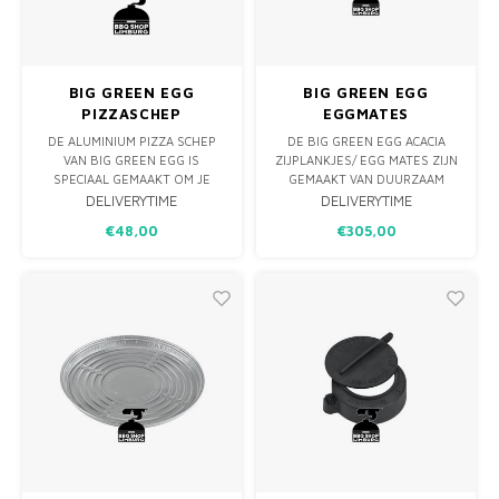
BIG GREEN EGG
BIG GREEN EGG
PIZZASCHEP
EGGMATES
ALUMINIUM
ACACIAHOUT XL
DE ALUMINIUM PIZZA SCHEP
DE BIG GREEN EGG ACACIA
VAN BIG GREEN EGG IS
ZIJPLANKJES/ EGG MATES ZIJN
SPECIAAL GEMAAKT OM JE
GEMAAKT VAN DUURZAAM
PIZZA PRAKTISCH EN VEILIG OP
ACACIA HOUT EN EEN MOOIE
DELIVERYTIME
DELIVERYTIME
DE HETE FLAT BAKING STONE
AANVULLING VAN HET
€48,00
€305,00
TE LADEN GLIJDEN.DOOR HET
ASSORTIMENT. NAAST DE
PLATTE OPPERVLAK VAN DE
REEDS BESTAANDE
BIG GREEN EGG ALUMINIUM
ZIJPLANKJES VAN MAHONY
PIZZA SCHEP, VOORKOM JE
HOUT HEB JE MET DE ACACIA
DAT JE PIZZA BREEKT OF
EGG MATES NU OOK DE KEUZE
BLIJFT PLA
VOOR EEN IETS KLASSIEKER