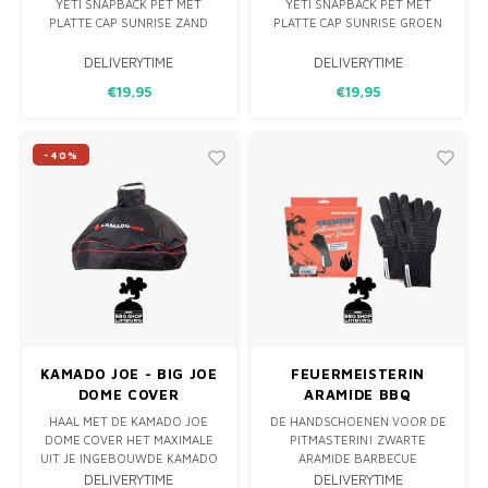
YETI SNAPBACK PET MET
YETI SNAPBACK PET MET
PLATTE CAP SUNRISE ZAND
PLATTE CAP SUNRISE GROEN
DELIVERYTIME
DELIVERYTIME
€19,95
€19,95
-40%
KAMADO JOE - BIG JOE
FEUERMEISTERIN
DOME COVER
ARAMIDE BBQ
HANDSCHOENEN
HAAL MET DE KAMADO JOE
DE HANDSCHOENEN VOOR DE
(PAAR)
DOME COVER HET MAXIMALE
PITMASTERIN! ZWARTE
UIT JE INGEBOUWDE KAMADO
ARAMIDE BARBECUE
JOE GRILL MET DE KAMADO
HANDSCHOENEN VAN
DELIVERYTIME
DELIVERYTIME