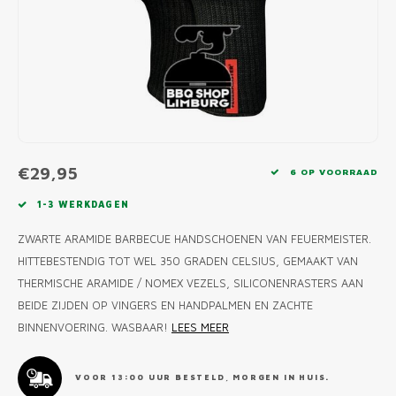
MONO
PREM
BBQ 
LAMP
KLED
PRIM
FUN 
AFDE
PANN
KAMA
PICKL
ROTIS
EMPA
€29,95
6 OP VOORRAAD
1-3 WERKDAGEN
ZWARTE ARAMIDE BARBECUE HANDSCHOENEN VAN FEUERMEISTER.
HITTEBESTENDIG TOT WEL 350 GRADEN CELSIUS, GEMAAKT VAN
THERMISCHE ARAMIDE / NOMEX VEZELS, SILICONENRASTERS AAN
BEIDE ZIJDEN OP VINGERS EN HANDPALMEN EN ZACHTE
BINNENVOERING. WASBAAR!
LEES MEER
VOOR 13:00 UUR BESTELD, MORGEN IN HUIS.