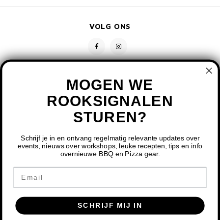
VOLG ONS
MOGEN WE
ROOKSIGNALEN
STUREN?
CONTACT
KLANTENSERVICE
Schrijf je in en ontvang regelmatig relevante updates over
events, nieuws over workshops, leuke recepten, tips en info
overnieuwe BBQ en Pizza gear.
MIJN ACCOUNT
DOOR HET GEBRUIKEN VAN ONZE WEBSITE, GA JE
Email
AKKOORD MET HET GEBRUIK VAN COOKIES OM ONZE
WEBSITE TE VERBETEREN.
SCHRIJF MIJ IN
DIT BERICHT VERBERGEN