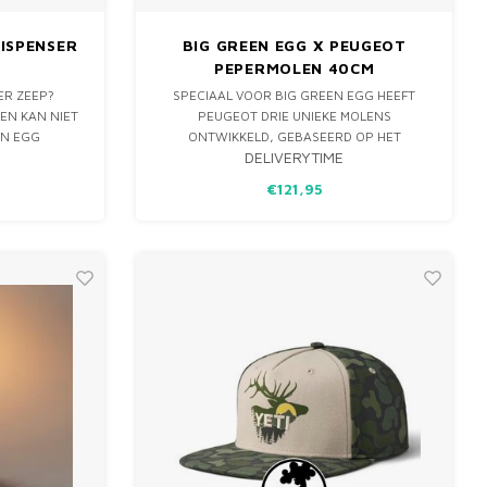
DISPENSER
BIG GREEN EGG X PEUGEOT
PEPERMOLEN 40CM
ER ZEEP?
SPECIAAL VOOR BIG GREEN EGG HEEFT
EN KAN NIET
PEUGEOT DRIE UNIEKE MOLENS
EN EGG
ONTWIKKELD, GEBASEERD OP HET
DELIVERYTIME
IS EEN ECHTE
ICONISCHE MODEL PARIS, EEN TIJDLOZE
EEN HANDIGE
KLASSIEKER.
€121,95