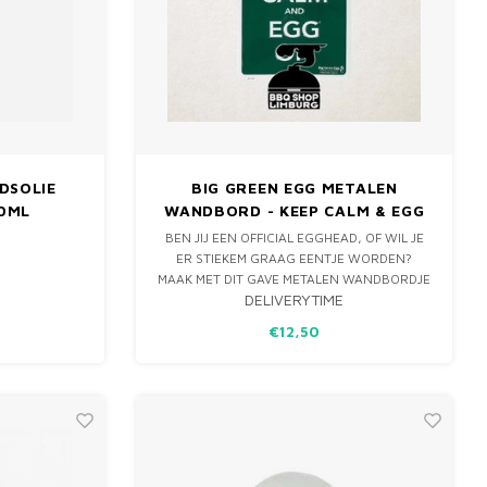
DSOLIE
BIG GREEN EGG METALEN
50ML
WANDBORD - KEEP CALM & EGG
ON
BEN JIJ EEN OFFICIAL EGGHEAD, OF WIL JE
ER STIEKEM GRAAG EENTJE WORDEN?
MAAK MET DIT GAVE METALEN WANDBORDJE
DELIVERYTIME
JE BUITENKEUKEN, MANCAVE OF GRILL-GIRL
AREA COMPLEET.
€12,50