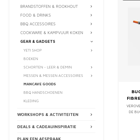
BRANDSTOFFEN & ROOKHOUT
FOOD & DRINKS
BBQ ACCESSOIRES
COOKWARE & KAMPVUUR KOKEN
GEAR & GADGETS
YETI SHOP
BOEKEN
SCHORTEN - LEER & DEMIN
MESSEN & MESSEN ACCESSOIRES
MANCAVE GOODS
BUG
BBQ HANDSCHOENEN
FIBR
KLEDING
VEROVE
DE BU
WORKSHOPS & ACTIVITEITEN
DEALS & CADEAUINSPIRATIE
MAAK 
HET BE
PLAN EEN AFSPRAAK