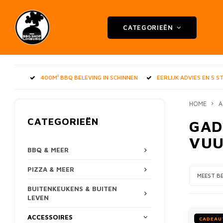
CATEGORIEËN
400M² BBQ BELEVING IN SCHINNEN
EERLIJK ADVIES EN 5 
HOME
A
CATEGORIEËN
GAD
VUU
BBQ & MEER
PIZZA & MEER
MEEST B
BUITENKEUKENS & BUITEN
LEVEN
ACCESSOIRES
CADEAU