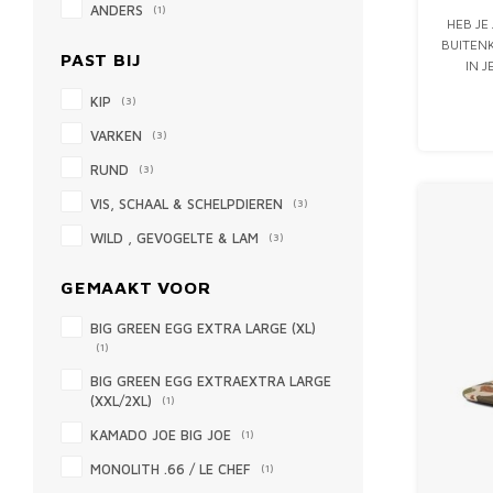
ANDERS
(1)
HEB JE
BUITEN
PAST BIJ
IN 
BES
KIP
(3)
EROMHE
FEITJE
VARKEN
(3)
GERECY
RUND
(3)
VIS, SCHAAL & SCHELPDIEREN
(3)
WILD , GEVOGELTE & LAM
(3)
GEMAAKT VOOR
BIG GREEN EGG EXTRA LARGE (XL)
(1)
BIG GREEN EGG EXTRAEXTRA LARGE
(XXL/2XL)
(1)
KAMADO JOE BIG JOE
(1)
MONOLITH .66 / LE CHEF
(1)