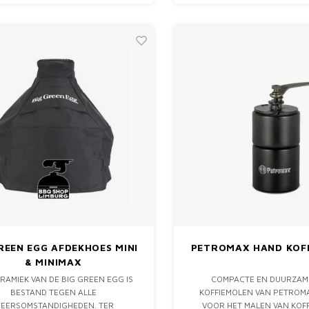
IEUWSTE BUG-A-SALT 3.0 IS NIET
AR EEN INSECTENDODER; HET IS
OUW ULTIEME WAPEN TIJDENS
REEN EGG AFDEKHOES MINI
PETROMAX HAND KOF
& MINIMAX
RAMIEK VAN DE BIG GREEN EGG IS
COMPACTE EN DUURZAM
BESTAND TEGEN ALLE
KOFFIEMOLEN VAN PETROMA
EERSOMSTANDIGHEDEN. TER
VOOR HET MALEN VAN KOF