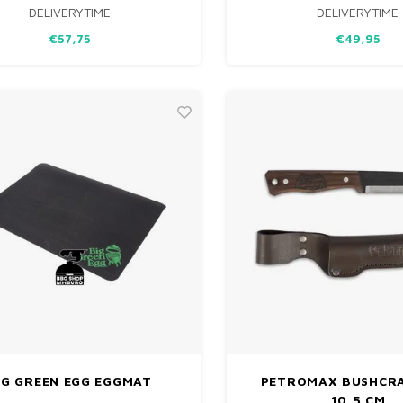
DELIVERYTIME
DELIVERYTIME
RMING VAN DE ONDERDELEN EN OM
ONDERWEG OF THUIS. VOORZ
EN EGG NETJES TE HOUDEN IS HET
INSTELBARE MAALGRAAD
€57,75
€49,95
ER AAN TE BEVELEN DEZE AF TE
ROBUUSTE, NOSTALGISCHE U
MET EEN HOES. DEZE AFDEKHOES IS
RSBESTENDIG EN BESCHERMT J
IG GREEN EGG EGGMAT
PETROMAX BUSHCRA
10,5 CM