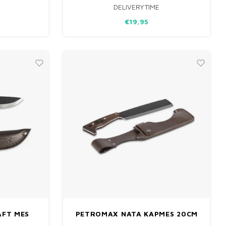
DELIVERYTIME
IEN VAN EEN
VERSTELBARE SLUITING MET HET BIG
 EN EEN
GREEN EGG LOGO OP DE VOORZIJDE. LEUK
€19,95
ITSTRALING.
OM CADEAU TE GEVEN AAN DE ECHTE
EGGHEADS!
FT MES
PETROMAX NATA KAPMES 20CM