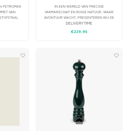
AN PETROMAX
IN EEN WERELD VAN PRECISIE
MMET VAN
VAKMANSCHAP EN RUIGE NATUUR, WAAR
STOFSTAAL
AVONTUUR WACHT, PRESENTEREN WIJ DE
DELIVERYTIME
RVIVAL EN
PETROMAX NATA EN BUSHCRAFT MESSEN.
MET EEN
ONZE MESSEN ZIJN ONMISBAAR VOOR
€229,95
THOUTEN
NATUURLIEFHEBBERS, MET LEMMETEN VAN
CHEDE.
EERSTEKLAS DUITS KOOLSTOFSTAAL EN
VERVAARDIGD IN FINLAND