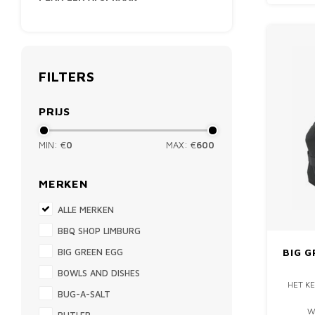
DE N
ZOMA
J
FILTERS
PRIJS
MIN: €
0
MAX: €
600
MERKEN
ALLE MERKEN
BBQ SHOP LIMBURG
BIG G
BIG GREEN EGG
BOWLS AND DISHES
HET KE
BUG-A-SALT
W