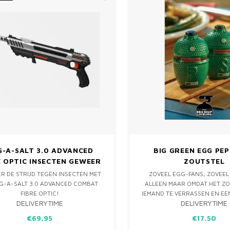
-A-SALT 3.0 ADVANCED
BIG GREEN EGG PEP
E OPTIC INSECTEN GEWEER
ZOUTSTEL
R DE STRIJD TEGEN INSECTEN MET
ZOVEEL EGG-FANS, ZOVEEL
G-A-SALT 3.0 ADVANCED COMBAT
ALLEEN MAAR OMDAT HET ZO 
FIBRE OPTIC!
IEMAND TE VERRASSEN EN EE
DELIVERYTIME
DELIVERYTIME
GEVEN. JE BEGRIJPT WEL, D
JE KLAAR VOOR EEN REVOLUTIE IN
ZOUT SETJE IS EEN TOEVOEG
€69,95
€17,50
STRIJDEN VAN VLIEGENDE PLAGEN!
COLLECTIE VAN CADEAU EN FA