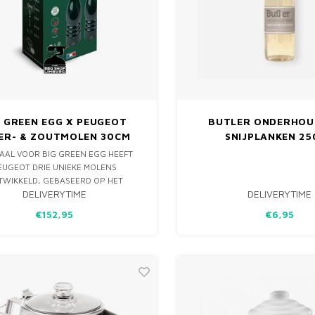
G GREEN EGG X PEUGEOT
BUTLER ONDERHOU
ER- & ZOUTMOLEN 30CM
SNIJPLANKEN 2
AAL VOOR BIG GREEN EGG HEEFT
EUGEOT DRIE UNIEKE MOLENS
TWIKKELD, GEBASEERD OP HET
DELIVERYTIME
DELIVERYTIME
SCHE MODEL PARIS, EEN TIJDLOZE
KLASSIEKER.
€152,95
€6,95