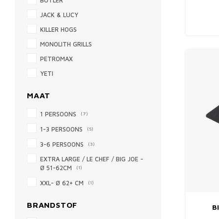
BUTLER
BESCHE
JACK & LUCY
JE GRE
ECHT
KILLER HOGS
DEKKEN 
WEE
MONOLITH GRILLS
PETROMAX
YETI
MAAT
1 PERSOONS
(7)
1-3 PERSOONS
(5)
3-6 PERSOONS
(3)
EXTRA LARGE / LE CHEF / BIG JOE -
Ø 51-62CM
(1)
XXL- Ø 62+ CM
(1)
BRANDSTOF
B