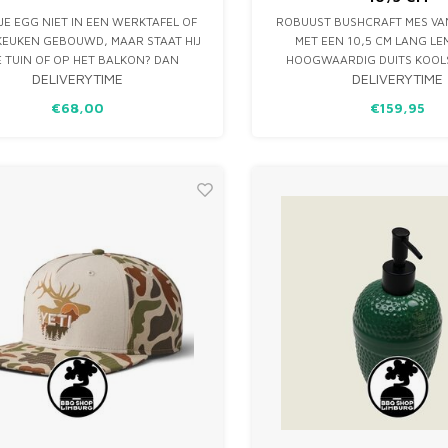
 JE EGG NIET IN EEN WERKTAFEL OF
ROBUUST BUSHCRAFT MES V
KEUKEN GEBOUWD, MAAR STAAT HIJ
MET EEN 10,5 CM LANG LE
JE TUIN OF OP HET BALKON? DAN
HOOGWAARDIG DUITS KOOL
DELIVERYTIME
DELIVERYTIME
CHERMT DE EGGMAT HET GEBIED
(80CRV2). IDEAAL VOOR SU
EN TEGEN HITTE EN VLEKKEN. LEUK
OUTDOOR AVONTUREN, 
€68,00
€159,95
: DE EGGMAT BESTAAT UIT VOLLEDIG
ERGONOMISCH WALNOO
CLEDE MATERIALEN EN IS DUS ZEER
HANDVAT EN LEDEREN S