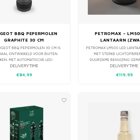
GEOT BBQ PEPERMOLEN
PETROMAX – LM50
GRAPHITE 30 CM
LANTAARN (ZWA
UGEOT BBQ PEPERMOLEN 30 CM IS
PETROMAX LM500 LED LANTA
IAAL ONTWIKKELD VOOR BUITEN
MET STERKE LICHTOPBRE
KEN. MET AUTOMATISCHE LED-
DUURZAME BEHUIZING GEM
DELIVERYTIME
DELIVERYTIME
RLICHTING, SCHOKBESTENDIGE
BUITENGEBRUIK. IDEAAL OM 
NG EN HET U'SELECT-MAALSYSTEEM
KAMPVUURPLEK TE VERLICHTE
€84,99
€119,99
UIDEN JE ALTIJD MET PRECISIE.
GEZELLIGE AVONDEN ALS BI
COOKS.