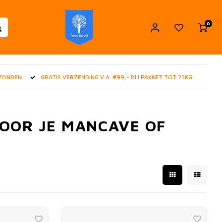
0
RZONDEN
GRATIS VERZENDING V.A. €99,- BIJ PAKKET TOT 23KG
VOOR JE MANCAVE OF