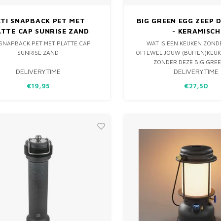
TI SNAPBACK PET MET
BIG GREEN EGG ZEEP 
ATTE CAP SUNRISE ZAND
- KERAMISCH
 SNAPBACK PET MET PLATTE CAP
WAT IS EEN KEUKEN ZOND
SUNRISE ZAND
OFTEWEL JOUW (BUITEN)KEUK
ZONDER DEZE BIG GRE
DELIVERYTIME
DELIVERYTIME
ZEEPDISPENSER. DE MINI-EGG 
EYECATCHER, MAAR DAN MET 
€19,95
€27,50
FUNCTIE.