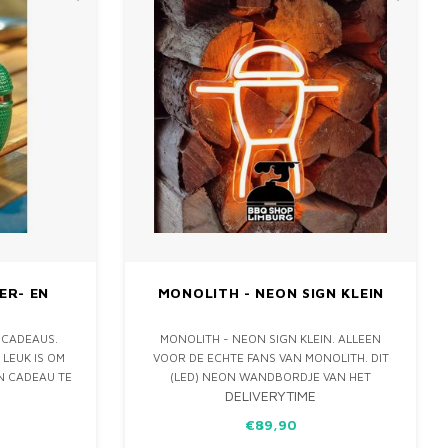
ER- EN
MONOLITH - NEON SIGN KLEIN
 CADEAUS.
MONOLITH - NEON SIGN KLEIN. ALLEEN
LEUK IS OM
VOOR DE ECHTE FANS VAN MONOLITH. DIT
N CADEAU TE
(LED) NEON WANDBORDJE VAN HET
DELIVERYTIME
IT PEPER EN
MONOLITH BBQ LOGO IS FANTASTISCH
ING AAN DE
VOOR IN HUIS, IN JE BUITENKEUKEN OF
€89,90
N ARTIKELEN.
MANCAVE!