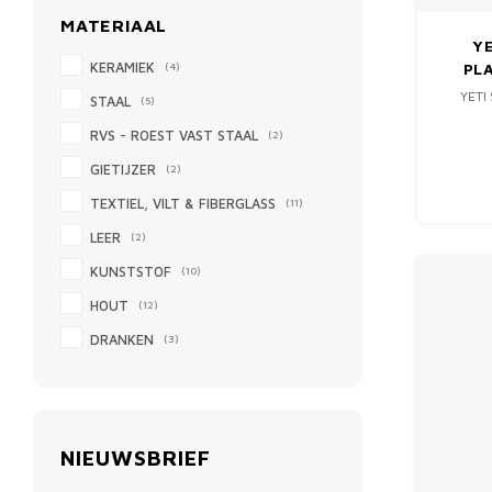
MATERIAAL
YE
PL
KERAMIEK
(4)
YETI
STAAL
(5)
RVS - ROEST VAST STAAL
(2)
GIETIJZER
(2)
TEXTIEL, VILT & FIBERGLASS
(11)
LEER
(2)
KUNSTSTOF
(10)
HOUT
(12)
DRANKEN
(3)
NIEUWSBRIEF