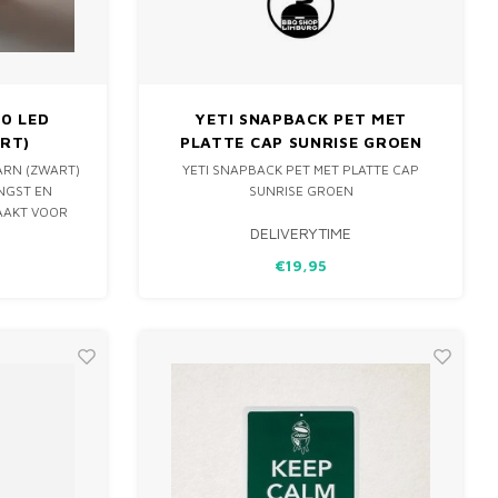
0 LED
YETI SNAPBACK PET MET
RT)
PLATTE CAP SUNRISE GROEN
ARN (ZWART)
YETI SNAPBACK PET MET PLATTE CAP
NGST EN
SUNRISE GROEN
AAKT VOOR
DELIVERYTIME
JE BBQ- OF
N, ZOWEL BIJ
€19,95
J LANGERE