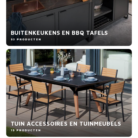
MONO
PREM
BBQ 
LAMP
KLED
PRIM
FUN 
AFDE
PANN
BUITENKEUKENS EN BBQ TAFELS
KAMA
PICKL
ROTIS
53 PRODUCTEN
EMPA
TUIN ACCESSOIRES EN TUINMEUBELS
15 PRODUCTEN