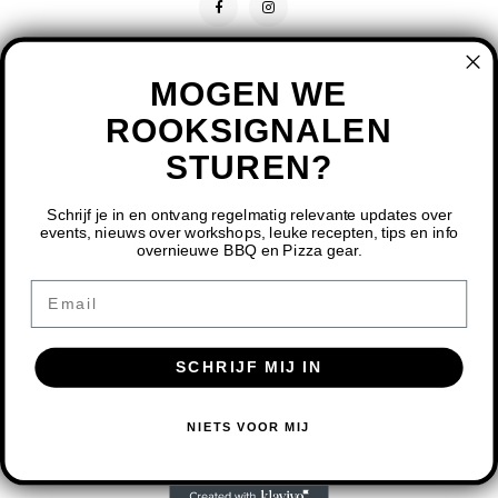
MOGEN WE
ROOKSIGNALEN
STUREN?
CONTACT
KLANTENSERVICE
Schrijf je in en ontvang regelmatig relevante updates over
events, nieuws over workshops, leuke recepten, tips en info
overnieuwe BBQ en Pizza gear.
MIJN ACCOUNT
DOOR HET GEBRUIKEN VAN ONZE WEBSITE, GA JE
Email
AKKOORD MET HET GEBRUIK VAN COOKIES OM ONZE
WEBSITE TE VERBETEREN.
SCHRIJF MIJ IN
DIT BERICHT VERBERGEN
MEER OVER COOKIES »
© COPYRIGHT 2026 BBQ SHOP LIMBURG - POWERED BY
LIGHTSPEED
-
NIETS VOOR MIJ
THEME BY
SHOPMONKEY