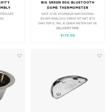
AVITY
BIG GREEN EGG BLUETOOTH
EMBLY
DOME THERMOMETER
NTROLLER
GEEF JIJ DE VOORKEUR AAN DIGITAAL
IE)
BOVEN ANALOOG OMDAT DIT NET IETS
EXACTER IS, WIL JE ZEKER WETEN DAT DE
DELIVERYTIME
TEMPERATUUR VAN DE EGG STABIEL IS OF
EGG’ JE REGELMATIG IN HET DONKER? MET
€179,00
DEZE BLUETOOTH TEMPERATURE GAUGE
LEES JE SNEL EN NAUWKEURIG DE
TEMPERATUUR