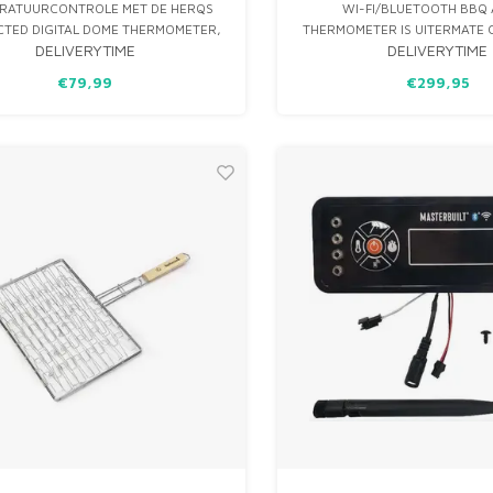
RATUURCONTROLE MET DE HERQS
WI-FI/BLUETOOTH BBQ
TED DIGITAL DOME THERMOMETER,
THERMOMETER IS UITERMATE 
DELIVERYTIME
DELIVERYTIME
JGBAAR IN ONZE WEBSHOP BIJ BBQ
VERSCHILLENDE SOORTEN T
SHOP LIMBURG. DEZE SLIMME
TEGELIJK TE METE
€79,99
€299,95
OMETER IS SPECIAAL ONTWORPEN
W GRILL- EN BBQ-ERVARING NAAR
EEN HOGER NIVEAU TE