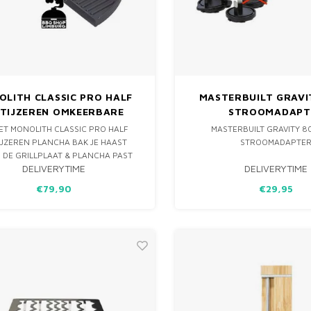
LITH CLASSIC PRO HALF
MASTERBUILT GRAVI
ETIJZEREN OMKEERBARE
STROOMADAPT
PLANCHA SRS
ET MONOLITH CLASSIC PRO HALF
MASTERBUILT GRAVITY 8
IJZEREN PLANCHA BAK JE HAAST
STROOMADAPTE
. DE GRILLPLAAT & PLANCHA PAST
DELIVERYTIME
DELIVERYTIME
ECT OP HET PRO SERIES SMART
ROOSTER SYSTEEM.
€79,90
€29,95