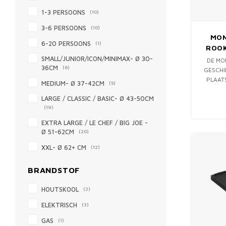
1-3 PERSOONS
(10)
3-6 PERSOONS
(10)
MON
6-20 PERSOONS
(1)
ROOK
SMALL/JUNIOR/ICON/MINIMAX- Ø 30-
DE MO
36CM
(6)
GESCHI
PLAAT
MEDIUM- Ø 37-42CM
(5)
EEN V
LARGE / CLASSIC / BASIC- Ø 43-50CM
(19)
EXTRA LARGE / LE CHEF / BIG JOE -
Ø 51-62CM
(20)
XXL- Ø 62+ CM
(12)
BRANDSTOF
HOUTSKOOL
(2)
ELEKTRISCH
(3)
GAS
(1)