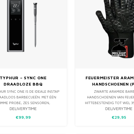
TYPHUR – SYNC ONE
FEUERMEISTER ARAM
DRAADLOZE BBQ
HANDSCHOENEN (
THERMOMETER
HUR SYNC ONE IS DE IDEALE INSTAP
ZWARTE ARAMIDE BAR
RAADLOOS BARBECUEËN. MET ÉÉN
HANDSCHOENEN VAN FEUER
IMME PROBE, ZES SENSOREN,
HITTEBESTENDIG TOT WEL 
DELIVERYTIME
DELIVERYTIME
OOTH, WI-FI EN EEN SMART BASE
CELSIUS, GEMAAKT VAN T
D JE VLEES NAUWKEURIG ZONDER
ARAMIDE / NOMEX VEZ
€99,99
€29,95
S. PERFECT VOOR KAMADO, BBQ,
SILICONENRASTERS AAN BEID
OVEN EN SMOKER.
VINGERS EN HANDPALMEN 
BINNENVOERING. WAS