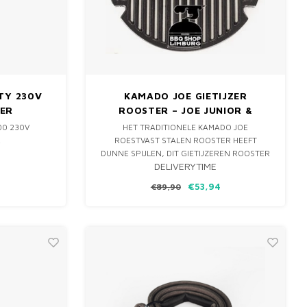
TY 230V
KAMADO JOE GIETIJZER
ER
ROOSTER – JOE JUNIOR &
CLASSIC
00 230V
HET TRADITIONELE KAMADO JOE
R
ROESTVAST STALEN ROOSTER HEEFT
DUNNE SPIJLEN, DIT GIETIJZEREN ROOSTER
DELIVERYTIME
VOOR DE JOE JUNIOR & CLASSIC SLAAT DE
WARMTE BETER OP EN GEEFT TE GEKKE
€53,94
€89,90
GRILL-MARKS.