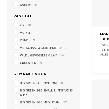
ANDERS
(1)
PAST BIJ
KIP
(15)
VARKEN
(11)
MONO
GI
RUND
(10)
OP H
VIS, SCHAAL & SCHELPDIEREN
(7)
GIET
ALLES
WILD , GEVOGELTE & LAM
(10)
PERF
GROENTEN
(7)
GEMAAKT VOOR
BIG GREEN EGG MINI (MN)
(9)
BIG GREEN EGG SMALL & MINIMAX (S
& MX)
(9)
BIG GREEN EGG MEDIUM (M)
(10)