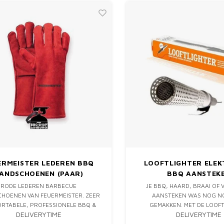
ERMEISTER LEDEREN BBQ
LOOFTLIGHTER ELEK
ANDSCHOENEN (PAAR)
BBQ AANSTEK
RODE LEDEREN BARBECUE
JE BBQ, HAARD, BRAAI OF
HOENEN VAN FEUERMEISTER. ZEER
AANSTEKEN WAS NOG N
RTABELE, PROFESSIONELE BBQ &
GEMAKKEN. MET DE LOOF
DELIVERYTIME
DELIVERYTIME
OOR COOKING HANDSCHOENEN.
ONTSTEEK JE EEN VUURTJE LE
ENKELE TIENTALLEN SECOND