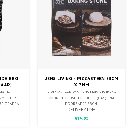
IDE BBQ
JENS LIVING - PIZZASTEEN 33CM
PAAR)
X 7MM
BECUE
DE PIZZASTEEN VAN LENS LIVING IS IDEAAL
MEISTER.
VOOR IN DE OVEN OF OP DE (GAS)BBQ.
350 GRADEN
DOORSNEDE 33CM.
DELIVERYTIME
HERMISCHE
ELS,
€14,95
E ZIJDEN OP
EN ZACHTE
BAAR!