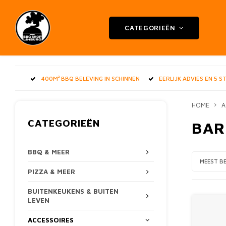
CATEGORIEËN
400M² BBQ BELEVING IN SCHINNEN
EERLIJK ADVIES EN 5 
HOME
A
CATEGORIEËN
BAR
BBQ & MEER
MEEST B
PIZZA & MEER
BUITENKEUKENS & BUITEN
LEVEN
ACCESSOIRES