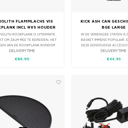
OLITH FLAMMLACHS VIS
KICK ASH CAN GESCH
PLANK INCL RVS HOUDER
BGE LARGE
NOLITH ROOKPLANK IS UITERMATE
IN DE VERENIGDE STATEN IS 
KT OM ZALM MEE TE BEREIDEN, HET
BASKET IMMENS POPULAIR. 
SEN VAN DE ROOKPLANK RONDOM
DEZE EENVOUDIGE ACCESSO
DELIVERYTIME
DELIVERYTIME
UUR IS EEN EEUWEN OUDE MANIER
GREEN EGG, KAMADO JOE
OM VIS TE ROKEN.
BASTARD, BROIL KING KEG, O
€89,90
€44,95
KAMADO GRILL VARIANT, ZA
NAAR EEN NIEUW NIVEAU VAN
EN GEBRU