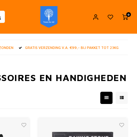
0
RZONDEN
GRATIS VERZENDING V.A. €99,- BIJ PAKKET TOT 23KG
SOIRES EN HANDIGHEDEN