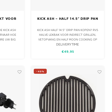
IKT VOOR
KICK ASH – HALF 14.5” DRIP PAN
DE KICK ASH
KICK ASH HALF 14.5” DRIP PAN KOPEN? RVS
ERVAAR HOE
HALVE LEKBAK VOOR INDIRECT GRILLEN,
IRE UW BIG
VETOPVANG EN HALF MOON COOKING OP
DELIVERYTIME
, BLACK
LARGE / 21” KAMADO BBQ’S ZOALS BIG
F EEN ANDERE
GREEN EGG LARGE EN KAMADO JOE
€49,95
L VERHOGEN
CLASSIC.
 PRESTATIES
-40%