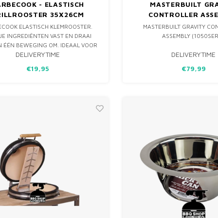
RBECOOK - ELASTISCH
MASTERBUILT GR
RILLROOSTER 35X26CM
CONTROLLER ASS
(1050SERIE)
COOK ELASTISCH KLEMROOSTER.
MASTERBUILT GRAVITY CO
JE INGREDIËNTEN VAST EN DRAAI
ASSEMBLY (1050SER
IN ÉÉN BEWEGING OM. IDEAAL VOOR
DELIVERYTIME
DELIVERYTIME
 VIS EN GROENTEN DIE ANDERS UIT
ELKAAR VALLEN OP DE BBQ.
€19,95
€79,99