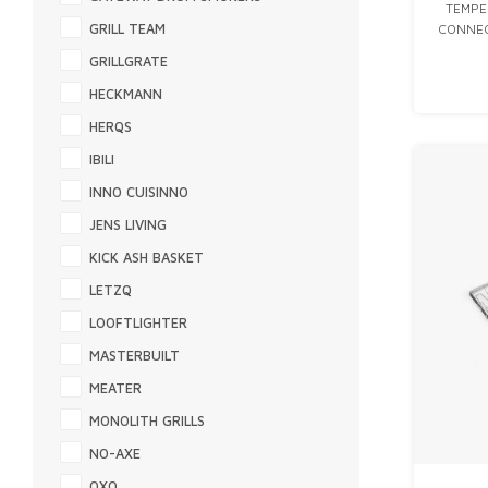
TEMPE
GRILL TEAM
CONNEC
VERKRI
GRILLGRATE
THERM
HECKMANN
OM JOU
HERQS
IBILI
INNO CUISINNO
JENS LIVING
KICK ASH BASKET
LETZQ
LOOFTLIGHTER
MASTERBUILT
MEATER
MONOLITH GRILLS
NO-AXE
OXO