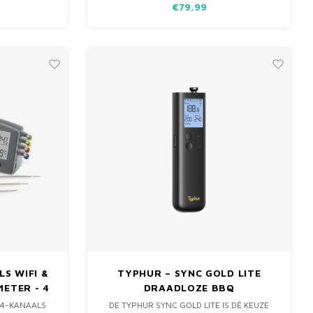
€79,99
AAKBLOKJES,
OG ERGER
S WIFI &
TYPHUR – SYNC GOLD LITE
ETER - 4
DRAADLOZE BBQ
THERMOMETER
 4-KANAALS
DE TYPHUR SYNC GOLD LITE IS DÉ KEUZE