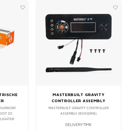
TRISCHE
MASTERBUILT GRAVITY
ER
CONTROLLER ASSEMBLY
(800SERIE)
 VUURKORF
MASTERBUILT GRAVITY CONTROLLER
OOIT ZO
ASSEMBLY (800SERIE)
TLIGHTER
DELIVERYTIME
TTERLIJK IN
EN, ZONDER