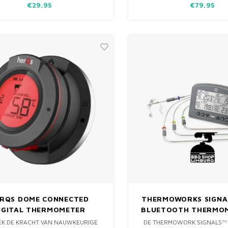
€29,95
€79,95
GEBRUIK TE MAKEN VAN AANM
AANMAAKVLOEISTOF OF N
SPIRITUS…
RQS DOME CONNECTED
THERMOWORKS SIGNAL
IGITAL THERMOMETER
BLUETOOTH THERMOM
KANAALS
K DE KRACHT VAN NAUWKEURIGE
DE THERMOWORK SIGNALS™