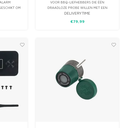
 ALARM
VOOR BBQ-LIEFHEBBERS DIE ÉÉN
GESCHIKT OM
DRAADLOZE PROBE WILLEN MET EEN
DELIVERYTIME
EMPERATUREN
UITZONDERLIJK STABIELE VERBINDING.
N.
DANKZIJ SUB-1G-TECHNOLOGIE, WI-FI EN
€79,99
ZES SENSOREN BEREID JE IEDER STUK VLEES
MET VERTROUWEN.