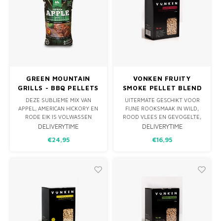
GREEN MOUNTAIN
VONKEN FRUITY
GRILLS - BBQ PELLETS
SMOKE PELLET BLEND
APPLE BLEND 12,7KG
1.25 KG
DEZE SUBLIEME MIX VAN
UITERMATE GESCHIKT VOOR
APPEL, AMERICAN HICKORY EN
FIJNE ROOKSMAAK IN WILD,
RODE EIK IS VOLWASSEN
ROOD VLEES EN GEVOGELTE,
MAAR ZACHTAARDIG. ALS U
MAAR OOK LAM, KAAS, VARKEN
DELIVERYTIME
DELIVERYTIME
NIET ZEKER WEET WELKE
EN VIS. HARDHOUT PELLET
€24,95
€16,95
PELLETS U MOET GEBRUIKEN,
BLEND GESCHIKT VOOR WARM
KIES DAN HET APPLE BLEND
OF KOUD ROKEN OF ALS
VOOR STEVIGE SMAKEN. JE
SMAAKTOEVOEGING IN
KUNT NIET FOUT GAAN MET
OVENS, BARBECUES,
DEZE BLEND!
KAMADO’S EN PELLETGRILLS.
100% AFKOMSTIG EUROPE