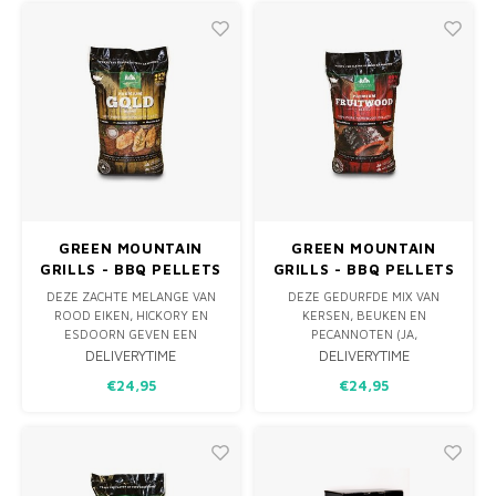
MONO
PREM
BBQ 
LAMP
KLED
PRIM
FUN 
AFDE
PANN
KAMA
PICKL
ROTIS
EMPA
GREEN MOUNTAIN
GREEN MOUNTAIN
GRILLS - BBQ PELLETS
GRILLS - BBQ PELLETS
GOLD BLEND 12,7KG
FRUITWOOD BLEND
DEZE ZACHTE MELANGE VAN
DEZE GEDURFDE MIX VAN
12,7KG
ROOD EIKEN, HICKORY EN
KERSEN, BEUKEN EN
ESDOORN GEVEN EEN
PECANNOTEN (JA,
SUBTIELE SMAAK AAN UW
PECANNOTEN IS FRUIT!) RUIKT
DELIVERYTIME
DELIVERYTIME
ETEN ZONDER HET TE
HEERLIJK ALS JE ERMEE GRILT
€24,95
€24,95
OVERHEERSEN. DIT ZIJN
EN GEEFT KARAKTER AAN WAT
ENKELE VAN DE HARDSTE
JE MAAR WILT.
HARDHOUTSOORTEN EN
PRODUCEREN VEEL EN LANG
WARMTE MET EEN
BESCHEIDEN ROOK.