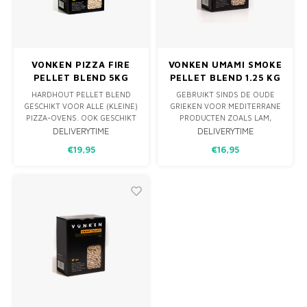
VONKEN PIZZA FIRE
VONKEN UMAMI SMOKE
PELLET BLEND 5KG
PELLET BLEND 1.25 KG
HARDHOUT PELLET BLEND
GEBRUIKT SINDS DE OUDE
GESCHIKT VOOR ALLE (KLEINE)
GRIEKEN VOOR MEDITERRANE
PIZZA-OVENS. OOK GESCHIKT
PRODUCTEN ZOALS LAM,
VOOR PELLETGRILLS OF
VARKEN, ROOD VLEES EN VIS.
DELIVERYTIME
DELIVERYTIME
SMAAKTOEVOEGING IN
HARDHOUT PELLET BLEND
€19,95
€16,95
HOUTSKOOLBARBECUES,
GESCHIKT VOOR WARM OF
KAMADO’S, GASBARBECUES
KOUD ROKEN OF ALS
EN HOUTOVENS. EVENEENS
SMAAKTOEVOEGING IN
GESCHIKT IN SMOKER TOOLS
OVENS, BARBECUES,
OM WARM OF KOUD TE
KAMADO’S EN PELLETGRILLS.
ROKEN. 100% AFKOMSTIG VAN
100% AFKOMSTIG EUROPEES
EUR
HOUT. ZORG