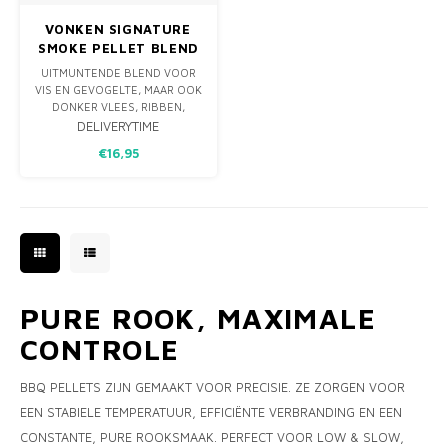
VONKEN SIGNATURE
SMOKE PELLET BLEND
1.25 KG.
UITMUNTENDE BLEND VOOR
VIS EN GEVOGELTE, MAAR OOK
DONKER VLEES, RIBBEN,
BACON, VARKEN, HARDE
DELIVERYTIME
GROENTEN, LAM & KAAS.
€16,95
HARDHOUT PELLET BLEND
GESCHIKT VOOR WARM OF
KOUD ROKEN OF ALS
SMAAKTOEVOEGING IN
OVENS, BARBECUES,
KAMADO’S EN PELLETGRILLS.
100% AFKOMSTIG
PURE ROOK, MAXIMALE
CONTROLE
BBQ PELLETS ZIJN GEMAAKT VOOR PRECISIE. ZE ZORGEN VOOR
EEN STABIELE TEMPERATUUR, EFFICIËNTE VERBRANDING EN EEN
CONSTANTE, PURE ROOKSMAAK. PERFECT VOOR LOW & SLOW,