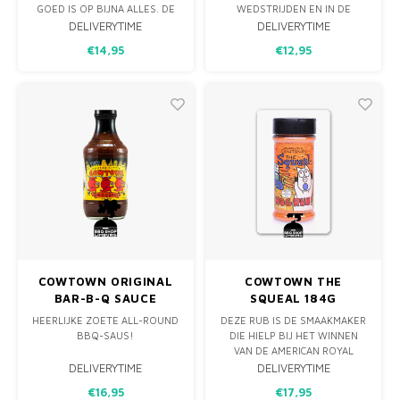
GOED IS OP BIJNA ALLES. DE
WEDSTRIJDEN EN IN DE
KRUIDEN HEBBEN EEN UNIEKE
ACHTERTUIN IS HET DAN
DELIVERYTIME
DELIVERYTIME
FRISSE SMAAK. GESCHIKTT
EINDELIJK ZOVER. DE
€14,95
€12,95
VOOR GEVOGELTE,
SOUTHERN DUTCH BBQ
VARKENSVLEES, RUNDLEES,
"ORIGINAL SAUCE" DE
VIS, GROENTEN, EN ZELFS
ORIGINAL BBQ SAUS IS EEN
AARDAPPELEN! GEEF JE
KANSAS CITY STYLE BARBECUE
GERECHT EEN EXTRA KICK VAN
SAUS. DE BBQ SAUS HEEFT DE
SMAAK.
PERFECTE BALANS VAN
ZOETHEID,
COWTOWN ORIGINAL
COWTOWN THE
BAR-B-Q SAUCE
SQUEAL 184G
HEERLIJKE ZOETE ALL-ROUND
DEZE RUB IS DE SMAAKMAKER
BBQ-SAUS!
DIE HIELP BIJ HET WINNEN
VAN DE AMERICAN ROYAL
BARBECUE CONTEST,
DELIVERYTIME
DELIVERYTIME
TWEEMAAL! RUB JE VARKEN
€16,95
€17,95
OF KIP MET COWTOWN