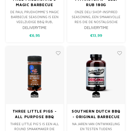
MAGIC BARBECUE
RUB 180G
SEASONING (154G)
DE PAUL PRUDHOMME'S MAGIC
ONZE DELI SHOP-INSPIRED
BARBECUE SEASONING IS EEN
SEASONING, EEN SMAAKVOLLE
VEELZIJDIGE BBQ RUB,
REIS DIE DE NOSTALGISCHE
PERFECT VOOR DIVERSE
ESSENTIE VAN JE FAVORIETE
DELIVERYTIME
DELIVERYTIME
VLEESSOORTEN ZOALS
DELICATESSENGERECHT NAAR
€6,95
€13,99
BRISKET, KIP EN
JE EIGEN KEUKEN BRENGT.
VARKENSVLEES. DEZE RUB IS
DE FAVORIET VAN PITMASTER
RICK VAN BBQ SHOP LIMBURG
EN HEEFT BEWEZEN
RESULTATEN TIJDENS KCBS-
WEDSTRI
THREE LITTLE PIGS -
SOUTHERN DUTCH BBQ
ALL PURPOSE BBQ
- ORIGINAL BARBECUE
RUB. 184GRAM
SAUCE 500ML
THREE LITTLE PIG'S IS EEN ALL
NA JAREN VAN ONTWIKKELING
ROUND SMAAKMAKER DIE
EN TESTEN TIJDENS