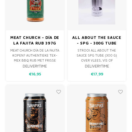
MEAT CHURCH – DÍA DE
ALL ABOUT THE SAUCE
LA FAJITA RUB 397G
- SPG - 300G TUBE
MEAT CHURCH DÍA DE LA FAJITA
STROOI ALL ABOUT THE
KOPEN? AUTHENTIEKE TEX-
SAUCE SPG TUBE (300 G)
MEX BBQ RUB MET FRISSE
OVER VLEES, VIS OF
CITRUS, KNOFLOOK EN
GROENTEN. DEZE KLASSIEKER
DELIVERYTIME
DELIVERYTIME
KRUIDEN. PERFECT VOOR
COMBINEERT ZEEZOUT,
€16,95
€17,99
FAJITA’S, KIP, RUND,
ZWARTE PEPER EN
GROENTEN EN SPIESJES VAN
KNOFLOOKPOEDER IN
DE BBQ.
PERFECTE VERHOUDING,
DIRECT GEBRUIKSKLAAR IN
HANDIGE TUBE VOOR
NAUWKEURIGE DOSERING.