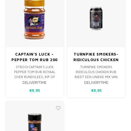
ÁLLERBESTE OP RIBS. OOK IS
DE RUB
CAPTAIN’S LUCK –
TURNPIKE SMOKERS-
PEPPER TOM RUB 200
RIDICULOUS CHICKEN
G
BBQ RUB 235G
STROOI CAPTAIN’S LUCK
TURNPIKE SMOKERS
PEPPER TOM RUB ROYAAL
RIDICULOUS CHICKEN RUB
OVER RUNDVLEES, KIP OF
BIEDT EEN UNIEKE MIX VAN
SPARERIBS. DEZE 200 G
KRUIDEN VOOR SAPPIGE,
DELIVERYTIME
DELIVERYTIME
BLEND VAN ZWARTE PEPER,
SMAAKVOLLE KIP VAN DE BBQ.
€8,95
€8,95
PAPRIKA, CHILIES, TOMAAT,
IDEAAL VOOR SLOW COOKING
KNOFLOOK EN UI GEEFT JE
EN ROOSTEREN.
GERECHTEN EEN PITTIGE,
ROKERIGE SMAAK MET
SUBTIELE ZOETE
ONDERTONEN.