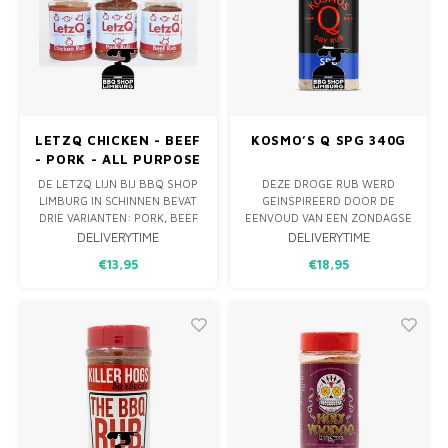
LETZQ CHICKEN - BEEF
KOSMO’S Q SPG 340G
- PORK - ALL PURPOSE
- GARLIC - BBQ RUB
DE LETZQ LIJN BIJ BBQ SHOP
DEZE DROGE RUB WERD
POT
LIMBURG IN SCHINNEN BEVAT
GEINSPIREERD DOOR DE
DRIE VARIANTEN: PORK, BEEF
EENVOUD VAN EEN ZONDAGSE
EN CHICKEN. IEDERE VARIANT
BBQ. DUS OF JE NU OP ZOEK
DELIVERYTIME
DELIVERYTIME
BESTAAT UIT NATUURLIJKE
BENT NAAR EEN WEDSTRIJD
€13,95
€18,95
INGREDIËNTEN ALS SUIKER,
RUB OF VOOR IN DE
ZOUT, GEDROOGDE
ACHTERTUIN, DEZE RUB IS
GROENTEN EN EEN
GEMAAKT OM DE SMAAK VAN
UITGEBALANCEERDE MIX VAN
DE OVERWINNING TE
KRUIDEN EN SPECERIJEN DIE
BEZORGEN! ALS DE
ZIJN AFGESTEMD O
NIEUWSTE DROGE
KRUIDENMIX IN ONZE LINE