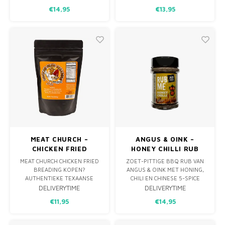
JALAPEÑO. PERFECT VOOR
€14,95
€13,95
VARKENSVLEES, KIP EN MEER.
MEAT CHURCH –
ANGUS & OINK –
CHICKEN FRIED
HONEY CHILLI RUB
BREADING 283G
220G
MEAT CHURCH CHICKEN FRIED
ZOET-PITTIGE BBQ RUB VAN
BREADING KOPEN?
ANGUS & OINK MET HONING,
AUTHENTIEKE TEXAANSE
CHILI EN CHINESE 5-SPICE
BREADING MIX VOOR CRISPY
INVLOEDEN. PERFECT VOOR
DELIVERYTIME
DELIVERYTIME
FRIED CHICKEN, CHICKEN FRIED
KIP, GARNALEN, RIBS EN
€11,95
€14,95
STEAK, SCHNITZELS EN MEER.
GROENTEN VAN BBQ, OVEN
EXTRA KROKANT EN VOL
OF AIRFRYER.
SMAAK.