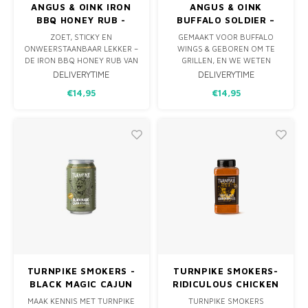
ANGUS & OINK IRON
ANGUS & OINK
BBQ HONEY RUB -
BUFFALO SOLDIER –
220G
200G
ZOET, STICKY EN
GEMAAKT VOOR BUFFALO
ONWEERSTAANBAAR LEKKER –
WINGS & GEBOREN OM TE
DE IRON BBQ HONEY RUB VAN
GRILLEN, EN WE WETEN
ANGUS & OINK IS EEN
ALLEMAAL DAT ER NIETS
DELIVERYTIME
DELIVERYTIME
ABSOLUTE TOPPER VOOR
ANDERS IS DAN EEN
€14,95
€14,95
IEDEREEN DIE HOUDT VAN DIE
KIPPENVLEUGEL!
PERFECTE BALANS TUSSEN
ZOET EN HARTIG.
TURNPIKE SMOKERS -
TURNPIKE SMOKERS-
BLACK MAGIC CAJUN
RIDICULOUS CHICKEN
SEASONING 235G
BBQ RUB 700G
MAAK KENNIS MET TURNPIKE
TURNPIKE SMOKERS