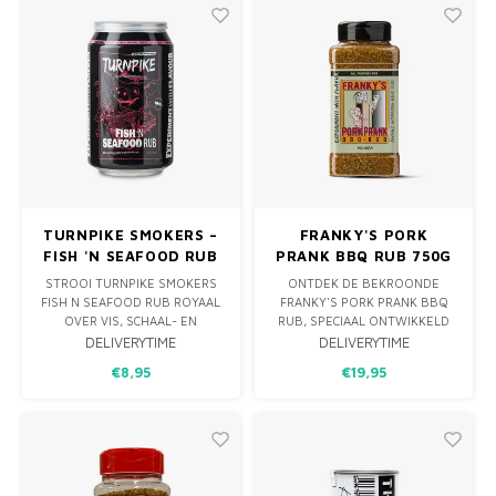
TURNPIKE SMOKERS –
FRANKY'S PORK
FISH 'N SEAFOOD RUB
PRANK BBQ RUB 750G
235G
STROOI TURNPIKE SMOKERS
ONTDEK DE BEKROONDE
FISH N SEAFOOD RUB ROYAAL
FRANKY'S PORK PRANK BBQ
OVER VIS, SCHAAL- EN
RUB, SPECIAAL ONTWIKKELD
SCHELPDIEREN OF GARNALEN.
VOOR HET OP SMAAK
DELIVERYTIME
DELIVERYTIME
DEZE MIX COMBINEERT ZOUT,
BRENGEN VAN VARKENSVLEES.
€8,95
€19,95
CITROENSCHIL, DILLE,
EEN PERFECTE BALANS VAN
KNOFLOOK, UI EN MILDE CHILI
KRUIDEN EN SPECERIJEN DIE
VOOR EEN FRISSE, LICHT
JE BBQ-GERECHTEN NAAR EEN
PITTIGE SMAAK.
HOGER NIVEAU TILT.