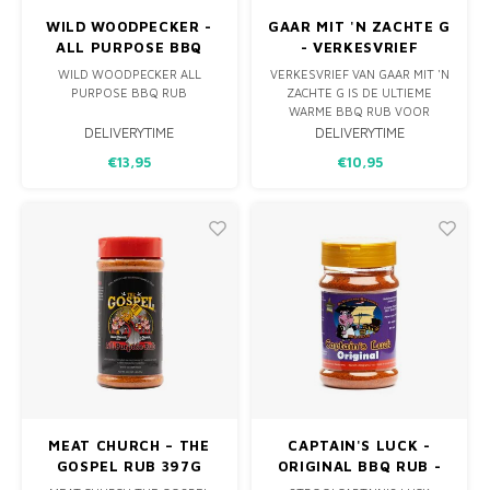
WILD WOODPECKER -
GAAR MIT 'N ZACHTE G
ALL PURPOSE BBQ
- VERKESVRIEF
RUB 300G
WILD WOODPECKER ALL
VERKESVRIEF VAN GAAR MIT 'N
PURPOSE BBQ RUB
ZACHTE G IS DE ULTIEME
WARME BBQ RUB VOOR
IT'S IN THE NAME…..LEKKER
VERKESVLEISCH
DELIVERYTIME
DELIVERYTIME
OP BIJNA ALLES! ZO MAAK JE
(VARKENSVLEES) MAAR OOK
€13,95
€10,95
EEN BROODJE P.... NOG
SUPER LEKKER OP KIP & IN
LEKKER!
BIJVOORBEELD EEN
BONENSCHOTEL. WARM,
KRUIDIG EN VERKRIJGBAAR BIJ
BBQ SHOP LIMBURG
MEAT CHURCH – THE
CAPTAIN'S LUCK -
GOSPEL RUB 397G
ORIGINAL BBQ RUB -
200G