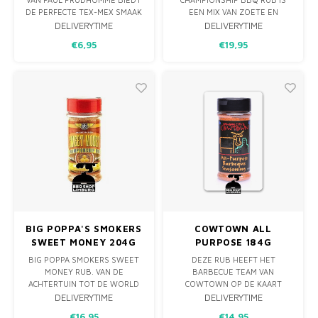
DE PERFECTE TEX-MEX SMAAK
EEN MIX VAN ZOETE EN
VOOR FAJITA’S, TACO’S EN
PITTIGE INGREDIËNTEN DIE
DELIVERYTIME
DELIVERYTIME
GEGRILD VLEES. VOL RIJKE
EEN FANTASTISCHE
€6,95
€19,95
SPECERIJEN DIE ELKE
SMAAKVERSTERKING BIEDEN
MAALTIJD NAAR EEN HOGER
TIJDENS HET BBQ'EN. SUPER
NIVEAU TILLEN.
VOOR VRIJWEL ALLE SOORTEN
VLEES, MAAR OOK VOOR
SOEPEN, CHILI, GROENTEN,
GEBAKKEN AARDAPPELEN EN
A
BIG POPPA'S SMOKERS
COWTOWN ALL
SWEET MONEY 204G
PURPOSE 184G
BIG POPPA SMOKERS SWEET
DEZE RUB HEEFT HET
MONEY RUB. VAN DE
BARBECUE TEAM VAN
ACHTERTUIN TOT DE WORLD
COWTOWN OP DE KAART
SERIES OF BBQ, BIG POPPA
GEZET! EEN ALLESKUNNER
DELIVERYTIME
DELIVERYTIME
SMOKERS RUBS ZIJN SNEL
DIE GOED GAAT OP
€16,95
€14,95