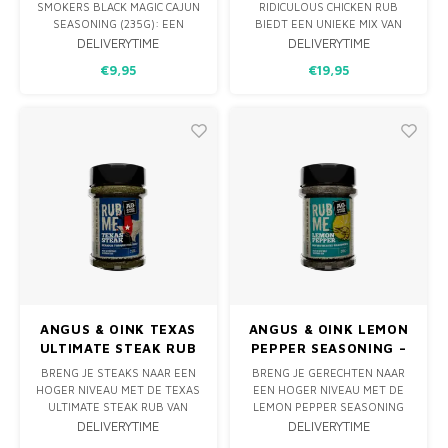
SMOKERS BLACK MAGIC CAJUN
RIDICULOUS CHICKEN RUB
SEASONING (235G): EEN
BIEDT EEN UNIEKE MIX VAN
PERFECTE MIX VAN LICHT
KRUIDEN VOOR SAPPIGE,
DELIVERYTIME
DELIVERYTIME
PITTIGE EN ZOETE PEPERS,
SMAAKVOLLE KIP VAN DE BBQ.
€9,95
€19,95
KNOFLOOK EN EEN MELANGE
IDEAAL VOOR SLOW COOKING
VAN SMAAKVOLLE KRUIDEN.
EN ROOSTEREN.
IDEAAL VOOR HET OP SMAAK
BRENGEN VAN VLEES, VIS,
GROENTEN EN BIJGERECHTEN.
ANGUS & OINK TEXAS
ANGUS & OINK LEMON
ULTIMATE STEAK RUB
PEPPER SEASONING –
– 250G
235G
BRENG JE STEAKS NAAR EEN
BRENG JE GERECHTEN NAAR
HOGER NIVEAU MET DE TEXAS
EEN HOGER NIVEAU MET DE
ULTIMATE STEAK RUB VAN
LEMON PEPPER SEASONING
ANGUS & OINK. DEZE MIX VAN
VAN ANGUS & OINK. DEZE
DELIVERYTIME
DELIVERYTIME
VIJF AROMATISCHE PEPERS,
UNIEKE MIX COMBINEERT