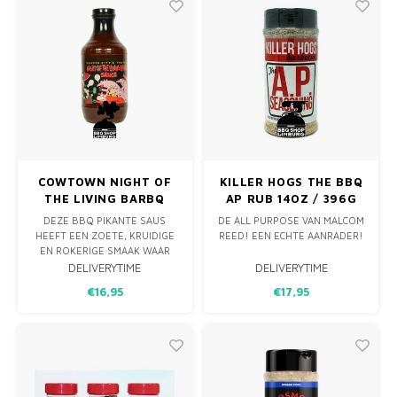
BBQ EN ANDERE GERECHTEN.
COWTOWN NIGHT OF
KILLER HOGS THE BBQ
THE LIVING BARBQ
AP RUB 14OZ / 396G
SAUCE 510GRAM
DEZE BBQ PIKANTE SAUS
DE ALL PURPOSE VAN MALCOM
HEEFT EEN ZOETE, KRUIDIGE
REED! EEN ECHTE AANRADER!
EN ROKERIGE SMAAK WAAR
KANSAS CITY BEKEND OM
DELIVERYTIME
DELIVERYTIME
STAAT. MET DEZE SAUS KUN JE
€16,95
€17,95
JE VLEES BESTRIJKEN IN DE
LAATSTE MINUTEN VAN DE
BEREIDING, ZODAT ER EEN
MOOI GLANZEND EN
SMAAKVOL LAAGJE ONTSTAAT.
PROBEER DIT OP ALL