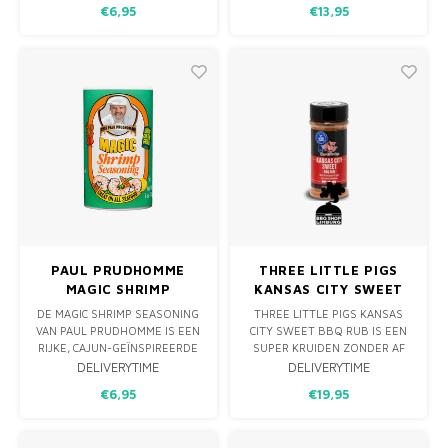
€6,95
€13,95
PERFECT PAST BIJ FRIET,
TONEN VAN KANEEL &
AARDAPPELEN EN MEER.
GEROOKTE PAPRIKA. HEERLIJK
OP WILD, KIP, VARKEN EN
ZELFS VIS
PAUL PRUDHOMME
THREE LITTLE PIGS
MAGIC SHRIMP
KANSAS CITY SWEET
SEASONING 142G
RUB 347GRAM
DE MAGIC SHRIMP SEASONING
THREE LITTLE PIGS KANSAS
VAN PAUL PRUDHOMME IS EEN
CITY SWEET BBQ RUB IS EEN
RIJKE, CAJUN-GEÏNSPIREERDE
SUPER KRUIDEN ZONDER AF
KRUIDENMIX SPECIAAL
TE WIJKEN VAN DE
DELIVERYTIME
DELIVERYTIME
SAMENGESTELD VOOR HET OP
NATUURLIJKE SMAAK VAN HET
€6,95
€19,95
SMAAK BRENGEN VAN
VLEES ZELF. EEN MILDE RUB
GARNALEN EN ANDERE
DIE RIBBEN, VARKENSVLEES
ZEEVRUCHTEN. IDEAAL VOOR
EN KIP GEWELDIG MAKEN.