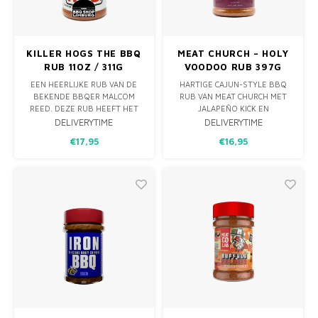
KILLER HOGS THE BBQ
MEAT CHURCH – HOLY
RUB 11OZ / 311G
VOODOO RUB 397G
EEN HEERLIJKE RUB VAN DE
HARTIGE CAJUN-STYLE BBQ
BEKENDE BBQER MALCOM
RUB VAN MEAT CHURCH MET
REED. DEZE RUB HEEFT HET
JALAPEÑO KICK EN
ALLEMAAL. SMAAK. BALANS.
LICHTZOETE ONDERTOON.
DELIVERYTIME
DELIVERYTIME
ZOETHEID. EN OP HET EINDE
PERFECT VOOR KIP, RIBS,
€17,95
€16,95
EEN LEUKE KICK. DAAROM IS
PULLED CHICKEN, GROENTEN
DEZE RUB DE BBQ RUB !
EN CRISPY WINGS.