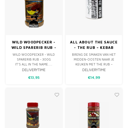
WILD WOODPECKER -
ALL ABOUT THE SAUCE
WILD SPARERIB RUB -
- THE RUB – KEBAB
300G
SPICES 175G
WILD WOODPECKER - WILD
BRENG DE SMAKEN VAN HET
SPARERIB RUB - 300G
MIDDEN-OOSTEN NAAR JE
IT'S ALL IN THE NAME.....
KEUKEN MET THE RUB –
KEBAB SPICES. EEN
DELIVERYTIME
DELIVERYTIME
ZORGVULDIG
€13,95
€14,99
SAMENGESTELDE KRUIDENMIX
DIE JE KEBABS EN ANDERE
GERECHTEN EEN
AUTHENTIEKE EN
AROMATISCHE TOUCH GEEFT.