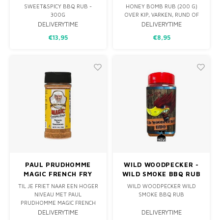
SWEET&SPICY BBQ RUB -
HONEY BOMB RUB (200 G)
300G
OVER KIP, VARKEN, RUND OF
GROENTEN. DEZE MIX VAN
DELIVERYTIME
DELIVERYTIME
IT'S ALL IN THE NAME..... WILD
HONINGPOEDER, SUIKER,
€13,95
€8,95
SMOKE, WARM, ROKERIG MET
PAPRIKA, CAYENNE,
TONEN VAN KANEEL &
SELDERIJZAAD, KURKUMA,
GEROOKTE PAPRIKA. HEERLIJK
ZWARTE PEPER, ZEEZOUT, UI
OP WILD, KIP, VARKEN EN
EN KNOFLOOK GEEFT ZOETE
ZELFS VIS
WARMTE MET EEN LICHTE KICK.
PAUL PRUDHOMME
WILD WOODPECKER -
MAGIC FRENCH FRY
WILD SMOKE BBQ RUB
SEASONING 142G
250G
TIL JE FRIET NAAR EEN HOGER
WILD WOODPECKER WILD
NIVEAU MET PAUL
SMOKE BBQ RUB
PRUDHOMME MAGIC FRENCH
FRY SEASONING. EEN
IT'S ALL IN THE NAME..... WILD
DELIVERYTIME
DELIVERYTIME
SMAAKVOLLE KRUIDENMIX DIE
SMOKE, WARM, ROKERIG MET