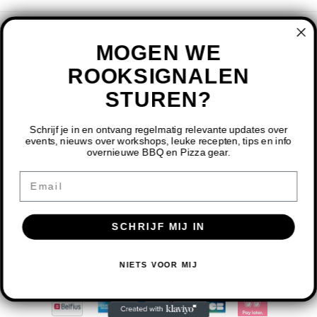
VOLG ONS
MOGEN WE
ROOKSIGNALEN
STUREN?
Schrijf je in en ontvang regelmatig relevante updates over
events, nieuws over workshops, leuke recepten, tips en info
overnieuwe BBQ en Pizza gear.
CONTACT
DOOR HET GEBRUIKEN VAN ONZE WEBSITE, GA JE
Email
AKKOORD MET HET GEBRUIK VAN COOKIES OM ONZE
KLANTENSERVICE
WEBSITE TE VERBETEREN.
SCHRIJF MIJ IN
MIJN ACCOUNT
DIT BERICHT VERBERGEN
MEER OVER COOKIES »
NIETS VOOR MIJ