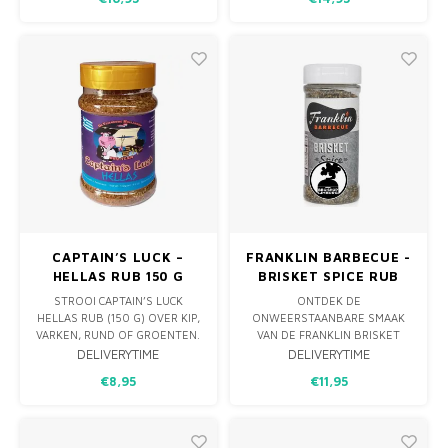
UITGEGROEID TOT HET BESTE
VARKENSVLEES, RUNDVLEES
MERK VOOR BBQ-
EN OP VIS. EEN RUB DIE AL
CONCURRENTEN EN BBQ-
HOOG OP SMAAK IS EN
HOBBYISTEN.
VERDER HEEFT EEN STUK
VLEES VERDER OOK NIKS
NODIG.
CAPTAIN’S LUCK –
FRANKLIN BARBECUE -
HELLAS RUB 150 G
BRISKET SPICE RUB
170G
STROOI CAPTAIN’S LUCK
ONTDEK DE
HELLAS RUB (150 G) OVER KIP,
ONWEERSTAANBARE SMAAK
VARKEN, RUND OF GROENTEN.
VAN DE FRANKLIN BRISKET
DEZE BLEND VAN RIETSUIKER,
STEAK SPICE RUB 6OZ. DEZE
DELIVERYTIME
DELIVERYTIME
PAPRIKA, CHILIES, KURKUMA,
HOOGWAARDIGE KRUIDENMIX
€8,95
€11,95
KOMIJN, ZEEZOUT,
IS ZORGVULDIG
KNOFLOOK, UI EN OREGANO
SAMENGESTELD DOOR DE
GEEFT EEN ZONOVERGOTEN,
BEKENDE PITMASTER AARON
MEDITERRAAN ACCENT.
FRANKLIN EN GEEFT JE