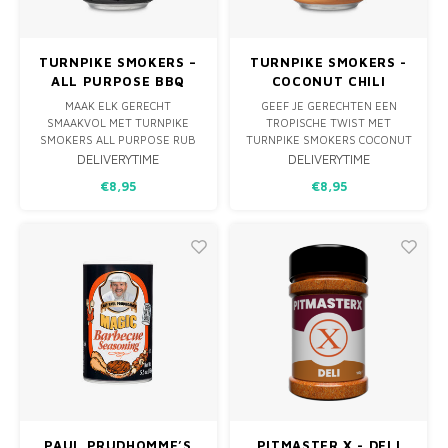
TURNPIKE SMOKERS –
TURNPIKE SMOKERS -
ALL PURPOSE BBQ
COCONUT CHILI
RUB 235G
SEASONING 235G
MAAK ELK GERECHT
GEEF JE GERECHTEN EEN
SMAAKVOL MET TURNPIKE
TROPISCHE TWIST MET
SMOKERS ALL PURPOSE RUB
TURNPIKE SMOKERS COCONUT
(235G). DEZE MIX VAN ZOUT,
CHILI SEASONING (235G):
DELIVERYTIME
DELIVERYTIME
ZWARTE PEPER, KNOFLOOK,
ZACHTE KOKOSZOETHEID,
€8,95
€8,95
PAPRIKA EN AROMATISCHE
PITTIGE CHILI EN
KRUIDEN IS PERFECT VOOR
AROMATISCHE SPECERIJEN.
VLEES, VIS, GROENTEN,
PERFECT VOOR KIP, VIS,
STOOFPOTTEN EN MEER.
GROENTEN, MARINADES EN
NOG VEEL MEER.
PAUL PRUDHOMME’S
PITMASTER X - DELI