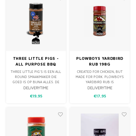
BRISEKT OF SHORTRIBS EEN
ONGEËVENAARDE
SMAAKBELEVING.
THREE LITTLE PIGS -
PLOWBOYS YARDBIRD
ALL PURPOSE BBQ
RUB 198G
RUB. 354GRAM.
THREE LITTLE PIG'S IS EEN ALL
CREATED FOR CHICKEN, BUT
ROUND SMAAKMAKER DIE
MADE FOR PORK. PLOWBOYS
GOED IS OP BIJNA ALLES. DE
YARDBIRD RUB IS
KRUIDEN HEBBEN EEN UNIEKE
ONTWIKKELD VOOR
DELIVERYTIME
DELIVERYTIME
FRISSE SMAAK. GESCHIKTT
WEDSTRIJDCIRCUITS, MAAR IS
€19,95
€17,95
VOOR GEVOGELTE,
NET ZO THUIS IN DE
VARKENSVLEES, RUNDLEES,
ACHTERTUIN. EEN SMAKELIJKE,
VIS, GROENTEN, EN ZELFS
UITGEBALANCEERDE RUB MET
AARDAPPELEN! GEEF JE
ZOETHEID AAN DE VOORKANT,
GERECHT EEN EXTRA KICK VAN
DOOR DE TOEVOEGING VAN
SMAAK.
CHILIPEPPERS LEVERT HET