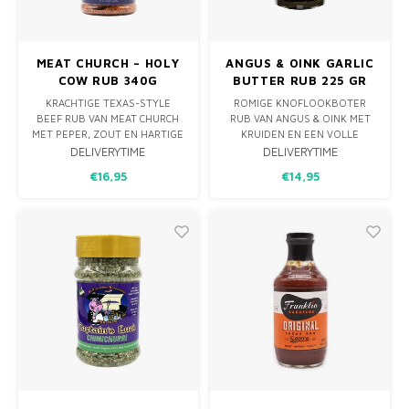
MEAT CHURCH – HOLY
ANGUS & OINK GARLIC
COW RUB 340G
BUTTER RUB 225 GR
KRACHTIGE TEXAS-STYLE
ROMIGE KNOFLOOKBOTER
BEEF RUB VAN MEAT CHURCH
RUB VAN ANGUS & OINK MET
MET PEPER, ZOUT EN HARTIGE
KRUIDEN EN EEN VOLLE
KRUIDEN. PERFECT VOOR
HARTIGE SMAAK. HEERLIJK OP
DELIVERYTIME
DELIVERYTIME
BRISKET, STEAKS, BURGERS
KIP, AARDAPPELEN, VIS,
€16,95
€14,95
EN RUNDVLEES VAN SMOKER
GROENTEN, POPCORN EN
OF KAMADO.
KNOFLOOKBROOD. OOK
PERFECT ALS SEASONING
VOOR ROTISSERIE CHICKEN EN
GEROOSTERDE GROENTEN.