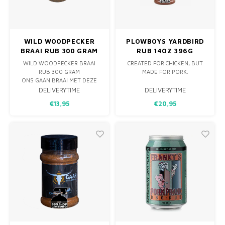
WILD WOODPECKER
PLOWBOYS YARDBIRD
BRAAI RUB 300 GRAM
RUB 14OZ 396G
WILD WOODPECKER BRAAI
CREATED FOR CHICKEN, BUT
RUB 300 GRAM
MADE FOR PORK.
ONS GAAN BRAAI MET DEZE
NIEUWE RUB VAN WILD
PLOWBOYS YARDBIRD RUB IS
DELIVERYTIME
DELIVERYTIME
WOODPECKER!!
ONTWIKKELD VOOR
€13,95
€20,95
WEDSTRIJDCIRCUITS, MAAR IS
NET ZO THUIS IN DE
ACHTERTUIN. EEN SMAKELIJKE,
UITGEBALANCEERDE RUB MET
ZOETHEID AAN DE VOORKANT,
DOOR DE TOEVOEGING VAN
CHILIPEPPERS LEVERT HET