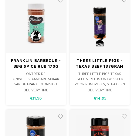
FRANKLIN BARBECUE -
THREE LITTLE PIGS -
BBQ SPICE RUB 170G
TEXAS BEEF 187GRAM
ONTDEK DE
THREE LITTLE PIGS TEXAS
ONWEERSTAANBARE SMAAK
BEEF STYLE IS ONTWIKKELD
VAN DE FRANKLIN BRISKET
VOOR RUNDVLEES, STEAKS EN
BBQ SPICE RUB 6OZ. DEZE
VARKENSVLEES. DE RUB IS
DELIVERYTIME
DELIVERYTIME
HOOGWAARDIGE KRUIDENMIX
ZEER GESCHIKT OM TE
€11,95
€14,95
IS ZORGVULDIG
GRILLEN OMDAT DEZE WEINIG
SAMENGESTELD DOOR DE
SUIKER BEVAT.
BEKENDE PITMASTER AARON
FRANKLIN EN IS EEN
ONGEËVENAARDE ALL
PURPOSE SMAAKBELEVING.