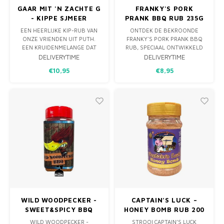
GAAR MIT 'N ZACHTE G
FRANKY'S PORK
- KIPPE SJMEER
PRANK BBQ RUB 235G
EEN HEERLIJKE KIP-RUB VAN
ONTDEK DE BEKROONDE
ONZE VRIENDEN UIT PUTH.
FRANKY'S PORK PRANK BBQ
EEN KRUIDENMELANGE DAT
RUB, SPECIAAL ONTWIKKELD
ONS DOET DENKEN AAN ZUID-
VOOR HET OP SMAAK
DELIVERYTIME
DELIVERYTIME
AFRIKA. NIET ALLEEN LEKKER
BRENGEN VAN VARKENSVLEES.
€10,95
€8,95
OP KIP MAAR OOK EEN IDEAAL
EEN PERFECTE BALANS VAN
PALLET AAN SMAKEN VOOR JE
KRUIDEN EN SPECERIJEN DIE
BOBOTI OF CAPE MALAY
JE BBQ-GERECHTEN NAAR EEN
POTJIE.
HOGER NIVEAU TILT.
WILD WOODPECKER -
CAPTAIN’S LUCK –
SWEET&SPICY BBQ
HONEY BOMB RUB 200
RUB - 300G
G
WILD WOODPECKER -
STROOI CAPTAIN’S LUCK