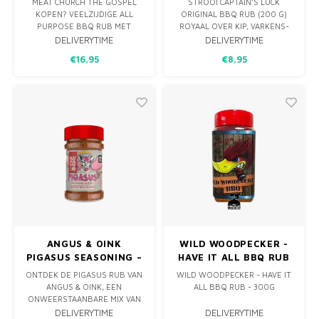
MEAT CHURCH THE GOSPEL
STROOI CAPTAIN’S LUCK
KOPEN? VEELZIJDIGE ALL
ORIGINAL BBQ RUB (200 G)
PURPOSE BBQ RUB MET
ROYAAL OVER KIP, VARKENS-
ZOETE BBQ-KRUIDEN EN EEN
OF RUNDVLEES. DEZE ALL-
DELIVERYTIME
DELIVERYTIME
KRACHTIGE SOUTHWESTERN
PURPOSE BLEND VAN
€16,95
€8,95
STIJL. PERFECT VOOR RUND,
RIETSUIKER, PAPRIKA, ZWARTE
KIP, VARKEN, VIS EN
PEPER, CHILIPOEDER,
GROENTEN.
KNOFLOOK EN UI GEEFT JE
GERECHTEN EEN ZOET-
KRUIDIGE, LICHT ROKERIGE
KICK.
ANGUS & OINK
WILD WOODPECKER -
PIGASUS SEASONING –
HAVE IT ALL BBQ RUB
220G
- 300G
ONTDEK DE PIGASUS RUB VAN
WILD WOODPECKER - HAVE IT
ANGUS & OINK, EEN
ALL BBQ RUB - 300G
ONWEERSTAANBARE MIX VAN
BACON, HONING EN
IT'S ALL IN THE NAME.....
DELIVERYTIME
DELIVERYTIME