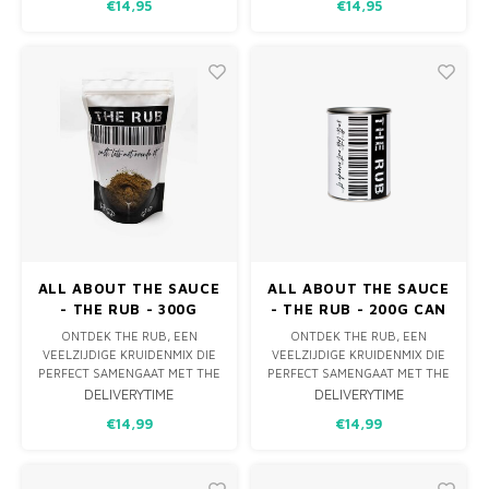
€14,95
€14,95
DRIE SOORTEN ZOUT EN
FRISSE CITRUSTONEN MET
TWEE TYPEN KNOFLOOK
ZELDZAME ROZE
ZORGT VOOR EEN
PEPERKORRELS UIT BRAZILIË,
ONGEËVENAARDE
IDEAAL VOOR VIS, KIP EN
SMAAKBELEVING.
ZELFS VARKENSVLEES.
ALL ABOUT THE SAUCE
ALL ABOUT THE SAUCE
- THE RUB - 300G
- THE RUB - 200G CAN
ZAKJE
ONTDEK THE RUB, EEN
ONTDEK THE RUB, EEN
VEELZIJDIGE KRUIDENMIX DIE
VEELZIJDIGE KRUIDENMIX DIE
PERFECT SAMENGAAT MET THE
PERFECT SAMENGAAT MET THE
SAUCE. IDEAAL VOOR HET OP
SAUCE. IDEAAL VOOR HET OP
DELIVERYTIME
DELIVERYTIME
SMAAK BRENGEN VAN VLEES,
SMAAK BRENGEN VAN VLEES,
€14,99
€14,99
VIS, KIP EN GROENTEN.
VIS, KIP EN GROENTEN.