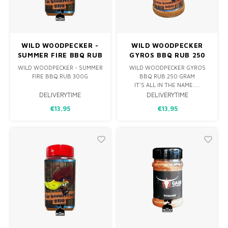
MONO
BBQ 
LAMP
KLED
PREM
PRIM
AFDE
PANN
WILD WOODPECKER -
WILD WOODPECKER
FUN 
SUMMER FIRE BBQ RUB
GYROS BBQ RUB 250
KAMA
ROTIS
300G
GRAM
WILD WOODPECKER - SUMMER
WILD WOODPECKER GYROS
PICKL
FIRE BBQ RUB 300G
BBQ RUB 250 GRAM
IT'S ALL IN THE NAME.....
IT'S IN THE NAME…..VURIG,
DELIVERYTIME
DELIVERYTIME
EMPA
ZOMERS MET CITRUS EN
€13,95
€13,95
VOORAL ERG LEKKER!