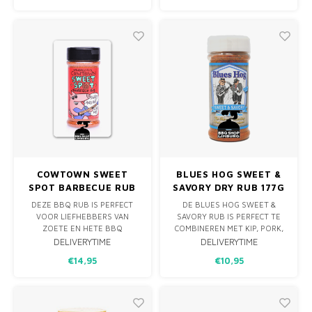
SQUEAL, EEN MAGISCH
POEDER!
COWTOWN SWEET
BLUES HOG SWEET &
SPOT BARBECUE RUB
SAVORY DRY RUB 177G
184G
DEZE BBQ RUB IS PERFECT
DE BLUES HOG SWEET &
VOOR LIEFHEBBERS VAN
SAVORY RUB IS PERFECT TE
ZOETE EN HETE BBQ
COMBINEREN MET KIP, PORK,
RECEPTEN. WRIJF COWTOWN
VIS, WILD, RUND EN ZELFS
DELIVERYTIME
DELIVERYTIME
SWEET SPOT POTION OP JE
GROENTEN. GEBRUIK ‘M
€14,95
€10,95
KIPPENVLEUGELS,
BIJVOORBEELD OP
VARKENSVLEES, VIS EN
AARDAPPELEN OF WORTELEN
OVERHEERLIJKE SPARERIBS!
OM EEN KLEINE KICK TOE TE
VOEGEN. PERSOONLIJK
VINDEN WIJ ‘M HET