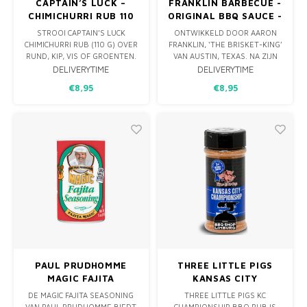
CAPTAIN’S LUCK –
FRANKLIN BARBECUE -
CHIMICHURRI RUB 110
ORIGINAL BBQ SAUCE -
G
510G
STROOI CAPTAIN’S LUCK
ONTWIKKELD DOOR AARON
CHIMICHURRI RUB (110 G) OVER
FRANKLIN, ‘THE BRISKET-KING’
RUND, KIP, VIS OF GROENTEN.
VAN AUSTIN, TEXAS. NA ZIJN
DEZE FRISSE MIX VAN
EERSTE, MINDER GESLAAGDE
DELIVERYTIME
DELIVERYTIME
PETERSELIE, JALAPEÑO,
BRISKET (ZO’N TWINTIG JAAR
€8,95
€8,95
ZEEZOUT, KNOFLOOK EN
GELEDEN) PERFECTIONEERDE
OREGANO GEEFT EEN
HIJ ZIJN SAUS EN WON HIJ DE
LEVENDIGE, LICHT PITTIGE
HARTEN VAN
SMAAK MET EEN
BARBECUELIEFHEBBERS VAN
CITRUSACHTIGE SOUS-CHEFS-
OVER DE HELE WERELD.
TOUCH.
PAUL PRUDHOMME
THREE LITTLE PIGS
MAGIC FAJITA
KANSAS CITY
SEASONING 142G
CHAMPIONSHIP RUB
DE MAGIC FAJITA SEASONING
THREE LITTLE PIGS KC
354GRAM
VAN PAUL PRUDHOMME BIEDT
CHAMPIONSHIP BBQ RUB IS