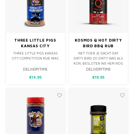
THREE LITTLE PIGS
KOSMOS Q HOT DIRTY
KANSAS CITY
BIRD BBQ RUB
CHAMPIONSHIP RUB
THREE LITTLE PIGS KANSAS
NET TOEN JE DACHT DAT
184G
CITY COMPETITION RUB 184G
DIRTY BIRD ZO DIRTY WAS ALS
KON, BESLOTEN WE HEM NOG
DIRTIER TE MAKEN. WE
DELIVERYTIME
DELIVERYTIME
VERHOOGDE DE CHILIPEPER
€14,95
€19,95
EN DE PITTIGHEID IN ONZE
RUB OM HEM NOG PITTIGER
TE MAKEN! DEZE BBQ RUB IS
EEN MUST VOOR ELK
COMPLETE KRUIDENREK.
VOORAL VAN FANS DIE V