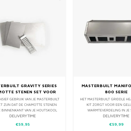
ERBUILT GRAVITY SERIES
MASTERBUILT MANIF
MOTTE STENEN SET VOOR
800 SERIE
560/800/1050
ENSIEF GEBRUIK VAN JE MASTERBUILT
HET MASTERBUILT GRIDDLE H
ET ZIJN DAT DE CHAMOTTE STENEN
KIT ZORGT VOOR EEN GELI
E BINNENKANT VAN JE HOUTSKOOL
WARMTEVERDELING IN JE
DELIVERYTIME
DELIVERYTIME
R VERSLETEN ZIJN. MET DEZE SET
GESCHIKT VOOR MASTERB
 JE DE CHAMOTTE FIRE BRICKS
MODELLEN, IDEAAL VOOR C
€59,95
€59,99
ANGEN EN JE MASTERBUILT GAAT
RESULTATEN.