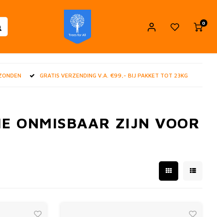
0
RZONDEN
GRATIS VERZENDING V.A. €99,- BIJ PAKKET TOT 23KG
IE ONMISBAAR ZIJN VOOR