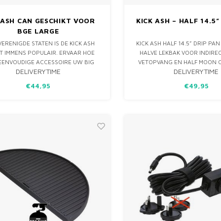
 ASH CAN GESCHIKT VOOR
KICK ASH – HALF 14.5”
BGE LARGE
VERENIGDE STATEN IS DE KICK ASH
KICK ASH HALF 14.5” DRIP PA
T IMMENS POPULAIR. ERVAAR HOE
HALVE LEKBAK VOOR INDIREC
EENVOUDIGE ACCESSOIRE UW BIG
VETOPVANG EN HALF MOON 
DELIVERYTIME
DELIVERYTIME
EEN EGG, KAMADO JOE, BLACK
LARGE / 21” KAMADO BBQ’S
, BROIL KING KEG, OF EEN ANDERE
GREEN EGG LARGE EN KA
€44,95
€49,95
O GRILL VARIANT, ZAL VERHOGEN
CLASSIC.
EN NIEUW NIVEAU VAN PRESTATIES
EN GEBRU