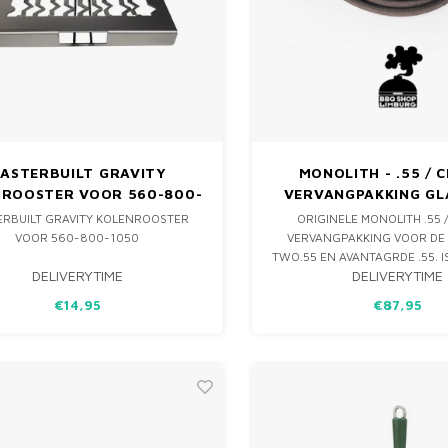
ASTERBUILT GRAVITY
MONOLITH - .55 / C
NROOSTER VOOR 560-800-
VERVANGPAKKING GL
1050
ERBUILT GRAVITY KOLENROOSTER
ORIGINELE MONOLITH .55 
VOOR 560-800-1050
VERVANGPAKKING VOOR DE
TWO.55 EN AVANTAGRDE .55. I
DELIVERYTIME
DELIVERYTIME
PAKKING VERSLETEN EN 
VERVANGING, DE VERVANGP
€14,95
€87,95
MONOLITH IS EENVOUDIG ZE
BRENGEN.