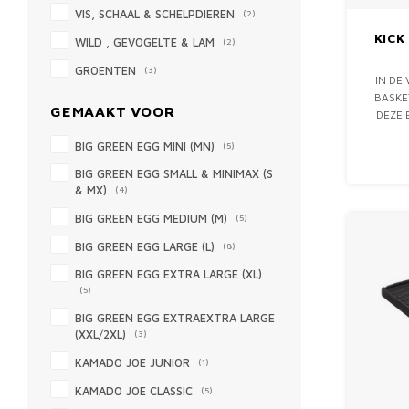
VIS, SCHAAL & SCHELPDIEREN
(2)
KICK
WILD , GEVOGELTE & LAM
(2)
GROENTEN
(3)
IN DE 
BASKE
GEMAAKT VOOR
DEZE 
GR
BIG GREEN EGG MINI (MN)
(5)
BASTARD
KAMAD
BIG GREEN EGG SMALL & MINIMAX (S
NAAR E
& MX)
(4)
BIG GREEN EGG MEDIUM (M)
(5)
BIG GREEN EGG LARGE (L)
(8)
BIG GREEN EGG EXTRA LARGE (XL)
(5)
BIG GREEN EGG EXTRAEXTRA LARGE
(XXL/2XL)
(3)
KAMADO JOE JUNIOR
(1)
KAMADO JOE CLASSIC
(5)