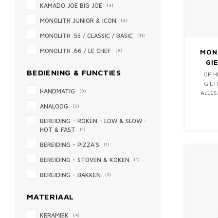
KAMADO JOE BIG JOE
(3)
MONOLITH JUNIOR & ICON
(3)
MONOLITH .55 / CLASSIC / BASIC
(11)
MONOLITH .66 / LE CHEF
(3)
MONO
GI
BEDIENING & FUNCTIES
OP H
GIET
HANDMATIG
(3)
ALLES
PERF
ANALOOG
(2)
BEREIDING - ROKEN - LOW & SLOW -
HOT & FAST
(1)
BEREIDING - PIZZA'S
(1)
BEREIDING - STOVEN & KOKEN
(1)
BEREIDING - BAKKEN
(1)
MATERIAAL
KERAMIEK
(4)