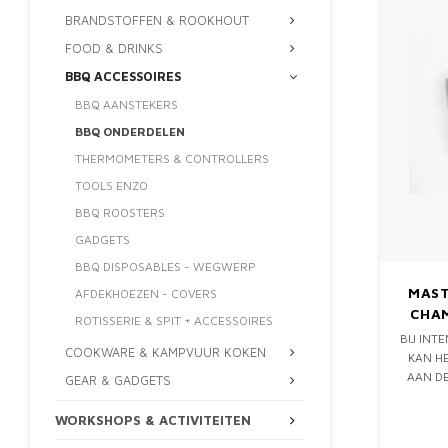
BRANDSTOFFEN & ROOKHOUT
FOOD & DRINKS
BBQ ACCESSOIRES
BBQ AANSTEKERS
BBQ ONDERDELEN
THERMOMETERS & CONTROLLERS
TOOLS ENZO
BBQ ROOSTERS
GADGETS
BBQ DISPOSABLES - WEGWERP
MAST
AFDEKHOEZEN - COVERS
CHA
ROTISSERIE & SPIT + ACCESSOIRES
BIJ INT
COOKWARE & KAMPVUUR KOKEN
KAN H
AAN D
GEAR & GADGETS
HOPPE
KUN
WORKSHOPS & ACTIVITEITEN
VERV