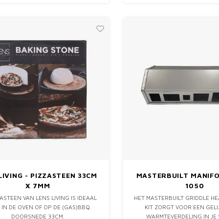
WEER JAREN MEE.
LIVING - PIZZASTEEN 33CM
MASTERBUILT MANIF
X 7MM
1050
ASTEEN VAN LENS LIVING IS IDEAAL
HET MASTERBUILT GRIDDLE H
IN DE OVEN OF OP DE (GAS)BBQ.
KIT ZORGT VOOR EEN GELI
DOORSNEDE 33CM.
WARMTEVERDELING IN JE