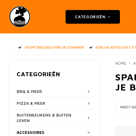
CATEGORIEËN
400M² BBQ BELEVING IN SCHINNEN
EERLIJK ADVIES EN 5 
HOME
A
CATEGORIEËN
SPA
JE 
BBQ & MEER
PIZZA & MEER
MEEST B
BUITENKEUKENS & BUITEN
LEVEN
ACCESSOIRES