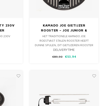
TY 230V
KAMADO JOE GIETIJZER
ER
ROOSTER – JOE JUNIOR &
CLASSIC
00 230V
HET TRADITIONELE KAMADO JOE
R
ROESTVAST STALEN ROOSTER HEEFT
DUNNE SPIJLEN, DIT GIETIJZEREN ROOSTER
DELIVERYTIME
VOOR DE JOE JUNIOR & CLASSIC SLAAT DE
WARMTE BETER OP EN GEEFT TE GEKKE
€53,94
€89,90
GRILL-MARKS.