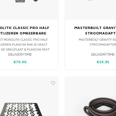
LITH CLASSIC PRO HALF
MASTERBUILT GRAVI
ETIJZEREN OMKEERBARE
STROOMADAPT
PLANCHA SRS
ET MONOLITH CLASSIC PRO HALF
MASTERBUILT GRAVITY 8
IJZEREN PLANCHA BAK JE HAAST
STROOMADAPTE
. DE GRILLPLAAT & PLANCHA PAST
DELIVERYTIME
DELIVERYTIME
ECT OP HET PRO SERIES SMART
ROOSTER SYSTEEM.
€79,90
€29,95