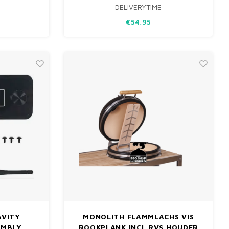
DELIVERYTIME
ILT 1050
GESCHIKT VOOR MASTERBUILT 560
ONSISTENTE
MODELLEN, IDEAAL VOOR CONSISTENTE
€54,95
RESULTATEN.
AVITY
MONOLITH FLAMMLACHS VIS
EMBLY
ROOKPLANK INCL RVS HOUDER