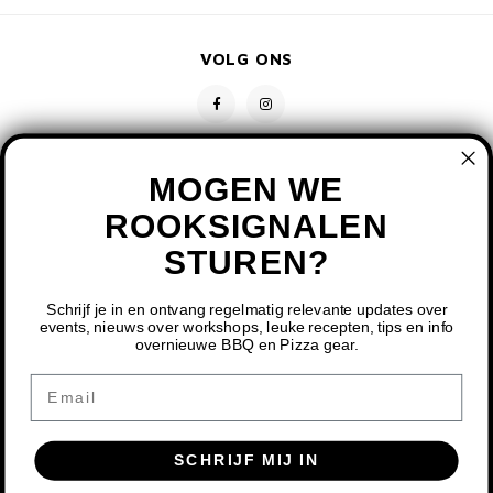
VOLG ONS
MOGEN WE
ROOKSIGNALEN
STUREN?
CONTACT
KLANTENSERVICE
Schrijf je in en ontvang regelmatig relevante updates over
events, nieuws over workshops, leuke recepten, tips en info
overnieuwe BBQ en Pizza gear.
MIJN ACCOUNT
DOOR HET GEBRUIKEN VAN ONZE WEBSITE, GA JE
Email
AKKOORD MET HET GEBRUIK VAN COOKIES OM ONZE
WEBSITE TE VERBETEREN.
SCHRIJF MIJ IN
DIT BERICHT VERBERGEN