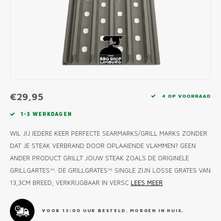
MONO
PREM
BBQ 
LAMP
KLED
PRIM
FUN 
AFDE
PANN
KAMA
PICKL
ROTIS
EMPA
€29,95
4 OP VOORRAAD
1-3 WERKDAGEN
WIL JIJ IEDERE KEER PERFECTE SEARMARKS/GRILL MARKS ZONDER
DAT JE STEAK VERBRAND DOOR OPLAAIENDE VLAMMEN? GEEN
ANDER PRODUCT GRILLT JOUW STEAK ZOALS DE ORIGINELE
GRILLGARTES™. DE GRILLGRATES™ SINGLE ZIJN LOSSE GRATES VAN
13,3CM BREED, VERKRIJGBAAR IN VERSC
LEES MEER
VOOR 13:00 UUR BESTELD, MORGEN IN HUIS.