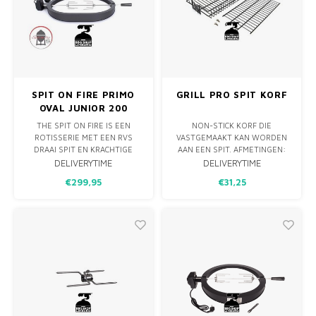
SPIT ON FIRE PRIMO
GRILL PRO SPIT KORF
OVAL JUNIOR 200
THE SPIT ON FIRE IS EEN
NON-STICK KORF DIE
ROTISSERIE MET EEN RVS
VASTGEMAAKT KAN WORDEN
DRAAI SPIT EN KRACHTIGE
AAN EEN SPIT. AFMETINGEN:
ELEKTRISCHE MOTOR DIE
45,72 X 19,05 X 5,08 CM. DE
DELIVERYTIME
DELIVERYTIME
ROND DE 18 KILO AANKAN.
BASKET IS COMPLEET VAN RVS
€299,95
€31,25
DEZE PAST PERFECT OP DE
EN GESCHIKT OM IN DE
PRIMO OVAAL JUNIOR 200
VAATWASSER TE DOEN, MAAR
DIENT ALTIJD DROOG
OPGEBORGEN TE WORDEN.