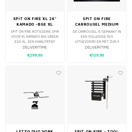
SPIT ON FIRE XL 26"
SPIT ON FIRE
KAMADO -BGE XL
CARROUSEL MEDIUM
SPIT ON FIRE ROTISSERIE SPIR
DE CARROUSEL IS GEMAAKT IN
VOOR XL KAMADO BIG GREEN
EEN VOLLEDIGE RVS
EGG XL. EEN KWALITATIEF
UITGEVOERD EN MET ZIJN 3
HOOGWAARDIG DRAAISPIT
MANDEN EEN ECHTE
DELIVERYTIME
DELIVERYTIME
VOOR JE BBQ, GEMAKT IN NL
VERRIJKING. BUIKSPEK
€299,95
€129,95
VAN RVS & POEDERCOAT RVS.
SPARERIBS OF GEROOKTE
ZALM HET KAN ALLEMAAL.
MEDE DOOR DE ROTERENDE
BEWEGING DIE DE MANDEN
KRIJGEN BINNEN DE
GESLOTEN BARBECUE. JA
HIERDOOR KRI
LETZQ DUO VORK
SPIT ON FIRE - TOOL