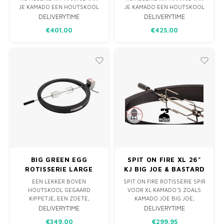
JE KAMADO EEN HOUTSKOOL
JE KAMADO EEN HOUTSKOOL
GESTOOKTE ROTISSERIE
GESTOOKTE ROTISSERIE
DELIVERYTIME
DELIVERYTIME
OVEN. HET STEVIGE EN
OVEN. HET STEVIGE EN
€401,00
€425,00
EENVOUDIGE DESIGN MAKEN
EENVOUDIGE DESIGN MAKEN
HET TOT EEN UNIEK
HET TOT EEN UNIEK
ACCESSOIRE DAT DE
ACCESSOIRE DAT DE
MOGELIJKHEDEN OP DE PRIMO
MOGELIJKHEDEN OP DE PRIMO
OVAL ENORM VERGROOT.
OVAL ENORM VERGROOT.
BIG GREEN EGG
SPIT ON FIRE XL 26"
ROTISSERIE LARGE
KJ BIG JOE & BASTARD
XL
EEN LEKKER BOVEN
SPIT ON FIRE ROTISSERIE SPIR
HOUTSKOOL GEGAARD
VOOR XL KAMADO'S ZOALS
KIPPETJE, EEN ZOETE,
KAMADO JOE BIG JOE,
SAPPIGE ANANAS, EEN MOOIE
BASTARD XL. EEN KWALITATIEF
DELIVERYTIME
DELIVERYTIME
ROLLADE OF HOME MADE
HOOGWAARDIG DRAAISPIT
€349,00
€299,95
GYROS OF SHOARMA VAN HET
VOOR JE BBQ, GEMAKT IN NL