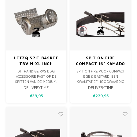
VAN DE KAMADO.
VAN DE KAMADO.
LETZQ SPIT BASKET
SPIT ON FIRE
TBV M-XL INCH
COMPACT 16" KAMADO
/ JUNIOR
DIT HANDIGE RVS BBQ
SPIT ON FIRE VOOR COMPACT
ACCESSOIRE PAST OP DE
BGE & BASTARD. EEN
SPITTEN VAN DE MEDIUM,
KWALITATIEF HOOGWAARDIG
LARGE EN XL EN ZIJN
DRAAISPIT VOOR JE BBQ,
DELIVERYTIME
DELIVERYTIME
GESCHIKT OM BIJVOORBEELD
GEMAKT IN NL VAN RVS &
€39,95
€229,95
GROENTE EN AARDAPPELEN
POEDERCOAT RVS.
OP HET SPIT TE BEREIDEN.
MAAR NIET ALLEEN
BOVENSTAANDE MAAR DENK
OOK BIJVOORBEELD AAN
POPCORN, KOFFIEBONEN
BRANDEN OF N