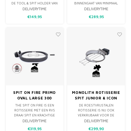
ACCESSOIRES
DE TOOL & SPIT HOLDER VAN
BINNENGAAT VAN MINIMAAL
THE SPIT ON FIRE. WANDREK
58CM
DELIVERYTIME
DELIVERYTIME
MET VAKKEN VOOR SPIT,
€149,95
€289,95
MOTOR, VORKEN, HALVE
ROOSTERS, PIZZASTEEN EN
DEFLECTORS. KEUZE UIT
CORTENSTAAL, RVS 304 OF
ZWART GECOAT RVS.
EENVOUDIG TE MONTEREN
(EX
SPIT ON FIRE PRIMO
MONOLITH ROTISSERIE
OVAL LARGE 300
SPIT JUNIOR & ICON
THE SPIT ON FIRE IS EEN
DE ROESTVRIJSTALEN
ROTISSERIE MET EEN RVS
ROTISSERIE IS NU OOK
DRAAI SPIT EN KRACHTIGE
VERKRIJBAAR VOOR DE
ELEKTRISCHE MOTOR DIE
MONOLITH ICON & JUNIOR. DE
DELIVERYTIME
DELIVERYTIME
ROND DE 18 KILO AANKAN.
BEPROEFDE WIGVORM MAAKT
€319,95
€299,90
DEZE PAST PERFECT OP DE
OOK HIER HET GEBRUIK MET