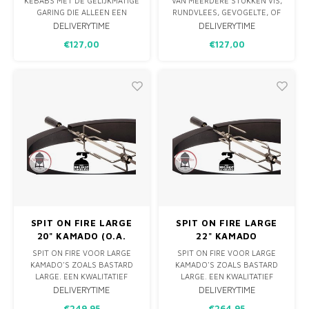
KEBABS MET DE GELIJKMATIGE
VAN MEERDERE STUKKEN VIS,
GARING DIE ALLEEN EEN
RUNDVLEES, GEVOGELTE, OF
DRAAISPIT KAN BIEDEN. OOK
VUL HET MET GROENTEN
DELIVERYTIME
DELIVERYTIME
HANDIG ZONDER DE SPIESEN
VOOR EEN HEERLIJKE
€127,00
€127,00
OM SHOARMA OF GYROS TE
MAALTIJD VAN HET DRAAISPIT.
BEREIDEN.
SPIT ON FIRE LARGE
SPIT ON FIRE LARGE
20" KAMADO (O.A.
22" KAMADO
MONOLITH)
SPIT ON FIRE VOOR LARGE
SPIT ON FIRE VOOR LARGE
KAMADO'S ZOALS BASTARD
KAMADO'S ZOALS BASTARD
LARGE. EEN KWALITATIEF
LARGE. EEN KWALITATIEF
HOOGWAARDIG DRAAISPIT
HOOGWAARDIG DRAAISPIT
DELIVERYTIME
DELIVERYTIME
VOOR JE BBQ, GEMAKT IN NL
VOOR JE BBQ, GEMAKT IN NL
€249,95
€264,95