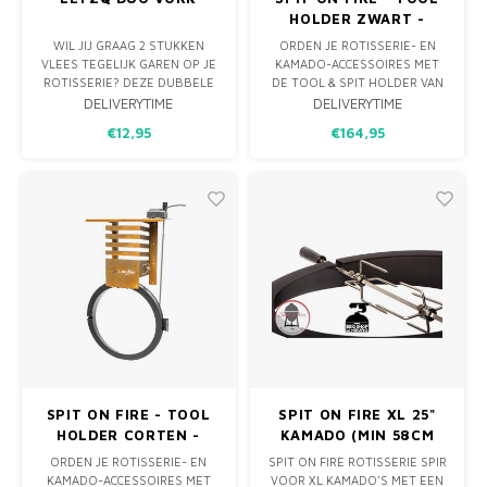
HOLDER ZWART -
WANDREK VOOR
WIL JIJ GRAAG 2 STUKKEN
ORDEN JE ROTISSERIE- EN
ROTISSERIE EN
VLEES TEGELIJK GAREN OP JE
KAMADO-ACCESSOIRES MET
ACCESSOIRES
ROTISSERIE? DEZE DUBBELE
DE TOOL & SPIT HOLDER VAN
VORK PLAATS JE IN HET
THE SPIT ON FIRE. WANDREK
DELIVERYTIME
DELIVERYTIME
MIDDEN VAN JE ROTTISSERIE,
MET VAKKEN VOOR SPIT,
€12,95
€164,95
WAARDOOR JE AAN BEIDE
MOTOR, VORKEN, HALVE
KANTEN VAN JE ROTISSERIE
ROOSTERS, PIZZASTEEN EN
BIJVOORBEELD 1 KIP KAN
DEFLECTORS. KEUZE UIT
PLAATSEN. MAAR ZO KAN JE
CORTENSTAAL, RVS 304 OF
NATUURLIJK OOK
ZWART GECOAT RVS.
VERSCHILLENDE SOORTE
EENVOUDIG TE MONTEREN
(EX
SPIT ON FIRE - TOOL
SPIT ON FIRE XL 25"
HOLDER CORTEN -
KAMADO (MIN 58CM
WANDREK VOOR
BINNENMAAT)
ORDEN JE ROTISSERIE- EN
SPIT ON FIRE ROTISSERIE SPIR
ROTISSERIE EN
KAMADO-ACCESSOIRES MET
VOOR XL KAMADO'S MET EEN