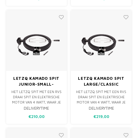
SPIT? DIT MAAK JIJ VOORTAAN
VAN RVS & POEDERCOAT RVS.
(NOG MAKKELIJKER) ZELF IN JE
BIG GREEN EGG MET BEHULP
VAN DE ROTISSERIE, EEN
GEWELDIGE AANVULLING O
LETZQ KAMADO SPIT
LETZQ KAMADO SPIT
JUNIOR-SMALL-
LARGE/CLASSIC
MINIMAX
HET LETZQ SPIT MET EEN RVS
HET LETZQ SPIT MET EEN RVS
DRAAI SPIT EN ELEKTRISCHE
DRAAI SPIT EN ELEKTRISCHE
MOTOR VAN 4 WATT, WAAR JE
MOTOR VAN 4 WATT, WAAR JE
EEN BIJVOORBEELD EEN
EEN BIJVOORBEELD EEN
DELIVERYTIME
DELIVERYTIME
HEERLIJK KIPPETJE MEE KAN
HEERLIJK KIPPETJE MEE KAN
€210,00
€219,00
GRILLEN. NORMAAL IS EEN KIP
GRILLEN. NORMAAL IS EEN KIP
OP DE KAMADO AL EEN HEEL
OP DE KAMADO AL EEN HEEL
FIJN GERECHT MAAR VAN HET
FIJN GERECHT MAAR VAN HET
SPIT KOMT DIE NOG SAPPIGER
SPIT KOMT DIE NOG SAPPIGER