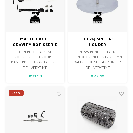
MONO
PREM
BBQ 
LAMP
KLED
PRIM
FUN 
AFDE
PANN
KAMA
PICKL
MASTERBUILT
LETZQ SPIT-AS
ROTIS
GRAVITY ROTISSERIE
HOUDER
EMPA
SET
DE PERFECT PASSEND
EEN RVS RONDE PLAAT MET
ROTISSERIE SET VOOR JE
EEN DOORSNEDE VAN 250 MM
MASTERBUILT GRAVITY SERIE!
WAAR JE DE SPIT AS ZONDER
(VOOR ALLE DRIE DE
HANDVAT OP KAN DRAAIEN.
DELIVERYTIME
DELIVERYTIME
MODELLEN)
HIERDOOR HEB JE EEN
€99,99
€22,95
HANDIGE HOUDER WAARDOOR
JE MET TWEE HANDEN JE SPIT
KAN VULLEN MET DE
INGREDIËNTEN, DENK AAN
-33%
GYROS OF EEN GROTE
SHASLICK. NU MOET JE VAAK