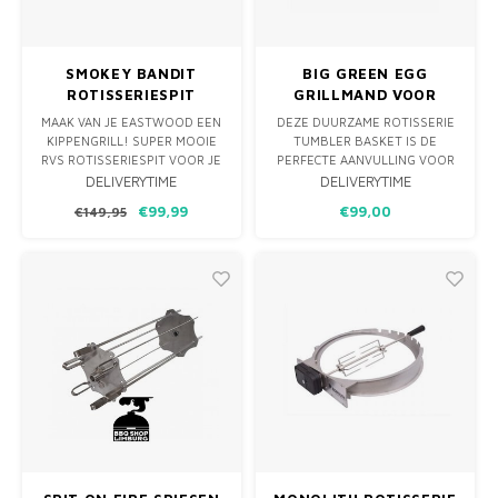
SMOKEY BANDIT
BIG GREEN EGG
ROTISSERIESPIT
GRILLMAND VOOR
EASTWOOD
ROTISSERIE
MAAK VAN JE EASTWOOD EEN
DEZE DUURZAME ROTISSERIE
KIPPENGRILL! SUPER MOOIE
TUMBLER BASKET IS DE
RVS ROTISSERIESPIT VOOR JE
PERFECTE AANVULLING VOOR
SMOKEY BANDIT EASTWOOD.
BIJ JOUW ROTISSERIE SET. DE
DELIVERYTIME
DELIVERYTIME
SPIT MET TWEE VERSTELBARE
ROTERENDE BEWEGING VAN
€99,99
€99,00
€149,95
RVS VORKEN EN EEN STERKE
DE BASKET ZORGT ERVOOR
230V MOTOR.
DAT KLEINERE GERECHTEN
ZOALS KIPPENVLEUGELS,
GARNALEN OF AARDAPPELTJES
PERFECT EN GELIJKMATIG
GAAR WORDEN. DE