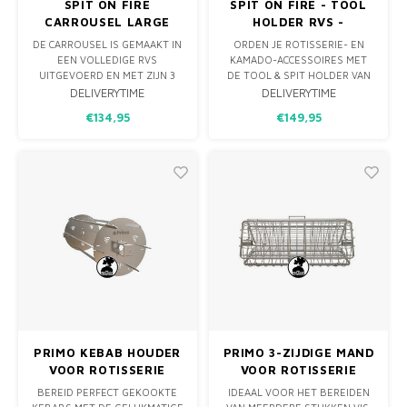
SPIT ON FIRE
SPIT ON FIRE - TOOL
CARROUSEL LARGE
HOLDER RVS -
WANDREK VOOR
DE CARROUSEL IS GEMAAKT IN
ORDEN JE ROTISSERIE- EN
ROTISSERIE EN
EEN VOLLEDIGE RVS
KAMADO-ACCESSOIRES MET
ACCESSOIRES
UITGEVOERD EN MET ZIJN 3
DE TOOL & SPIT HOLDER VAN
MANDEN EEN ECHTE
THE SPIT ON FIRE. WANDREK
DELIVERYTIME
DELIVERYTIME
VERRIJKING. BUIKSPEK
MET VAKKEN VOOR SPIT,
€134,95
€149,95
SPARERIBS OF GEROOKTE
MOTOR, VORKEN, HALVE
ZALM HET KAN ALLEMAAL.
ROOSTERS, PIZZASTEEN EN
MEDE DOOR DE ROTERENDE
DEFLECTORS. KEUZE UIT
BEWEGING DIE DE MANDEN
CORTENSTAAL, RVS 304 OF
KRIJGEN BINNEN DE
ZWART GECOAT RVS.
GESLOTEN BARBECUE. JA
EENVOUDIG TE MONTEREN
HIERDOOR KRI
(EX
PRIMO KEBAB HOUDER
PRIMO 3-ZIJDIGE MAND
VOOR ROTISSERIE
VOOR ROTISSERIE
BEREID PERFECT GEKOOKTE
IDEAAL VOOR HET BEREIDEN