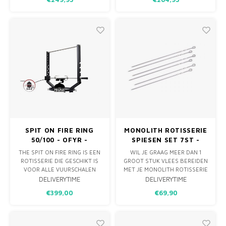
VAN RVS & POEDERCOAT RVS.
VAN RVS & POEDERCOAT RVS.
SPIT ON FIRE RING
MONOLITH ROTISSERIE
50/100 - OFYR -
SPIESEN SET 7ST -
QUOCO
CLASSIC
THE SPIT ON FIRE RING IS EEN
WIL JE GRAAG MEER DAN 1
ROTISSERIE DIE GESCHIKT IS
GROOT STUK VLEES BEREIDEN
VOOR ALLE VUURSCHALEN
MET JE MONOLITH ROTISSERIE
MET EEN BUITEN DIAMETER
DAN IS DEZE UITBEREIDING
DELIVERYTIME
DELIVERYTIME
VAN 100 CM EN EEN BINNEN
WAT JE NODIG HEBT. MET
€399,00
€69,90
DIAMETER VAN 50 CM. DE
DEZE 7 RVS SPIESEN KAN JE IN
ROTISSERIE BESTAAT UIT EEN
EEN KEER VEEL MEER. EN,
RVS GEPOEDERCOATE ZWARTE
NU HOEF JE DE SPIESEN ECHT
RING EN RVS GEPOEDERCOATE
ZELF NIET MEER TE DRAAIEN.