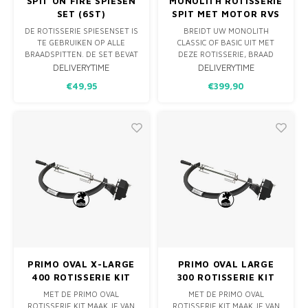
SPIT ON FIRE SPIESEN
MONOLITH ROTISSERIE
SET (6ST)
SPIT MET MOTOR RVS
- CLASSIC
DE ROTISSERIE SPIESENSET IS
BREIDT UW MONOLITH
TE GEBRUIKEN OP ALLE
CLASSIC OF BASIC UIT MET
BRAADSPITTEN. DE SET BEVAT
DEZE ROTISSERIE, BRAAD
ZES GROTE EN 6 KLEINE
HEERLIJKE KIP, ROLLADES OF
DELIVERYTIME
DELIVERYTIME
SPIESEN WAAR U VLEES EN
RIBROASTS MET DEZE
€49,95
€399,90
GROENTES AAN KUNT
ROTISSERIE. DE ROTISSERIE
SPIESEN. DOORDAT DE
BEVAT 1 SPIES MET 2
SPIESEN DRAAIEN, WORDT
VERSTELBARE VORKEN OM
HET GERECHT GELIJKMATIG
HET VLEES TUSSEN TE
GEGAARD, WAARDOOR
KLEMMEN. DE BATTERIJ
SAPPEN BEWAARD BLIJVEN.
AANGEDREVEN MOTOR MET
GEGARA
METALEN BEH
PRIMO OVAL X-LARGE
PRIMO OVAL LARGE
400 ROTISSERIE KIT
300 ROTISSERIE KIT
MET DE PRIMO OVAL
MET DE PRIMO OVAL
ROTISSERIE KIT MAAK JE VAN
ROTISSERIE KIT MAAK JE VAN