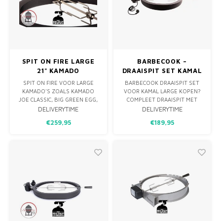
SPIT ON FIRE LARGE
BARBECOOK –
21" KAMADO
DRAAISPIT SET KAMAL
LARGE MET MOTOR
SPIT ON FIRE VOOR LARGE
BARBECOOK DRAAISPIT SET
KAMADO'S ZOALS KAMADO
VOOR KAMAL LARGE KOPEN?
JOE CLASSIC, BIG GREEN EGG,
COMPLEET DRAAISPIT MET
BASTARD OF MASTERBUILT
MOTOR, 2 SPITVORKEN EN
DELIVERYTIME
DELIVERYTIME
LARGE. EEN KWALITATIEF
PASRING VOOR GELIJKMATIG
€259,95
€189,95
HOOGWAARDIG DRAAISPIT
GAREN VAN KIP, ROLLADE EN
VOOR JE BBQ, GEMAKT IN NL
GROTE STUKKEN VLEES OP JE
VAN RVS & POEDERCOAT RVS.
KAMADO.