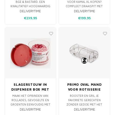
BGE & BASTARD. EEN
VOOR KAMAL XL KOPEN?
KWALITATIEF HOOGWAARDIG
COMPLEET DRAAISPIT MET
DRAAISPIT VOOR JE BBQ,
MOTOR, 2 SPITVORKEN EN
DELIVERYTIME
DELIVERYTIME
GEMAKT IN NL VAN RVS &
PASRING VOOR GELIJKMATIG
€239,95
€199,95
POEDERCOAT RVS.
GAREN VAN KIP, ROLLADE EN
GROTE STUKKEN VLEES OP JE
KAMADO.
SLAGERSTOUW IN
PRIMO OVAL MAND
DISPENSER BOX MET
VOOR ROTISSERIE
MESJE - 100M
MAAK HET OPBINDEN VAN
ROOSTER EN GRIL JE
ROLLADES, GEVOGELTE EN
FAVORIETE GERECHTEN
GROENTEN EENVOUDIG MET
ZONDER GEDOE MET HET
HET KLASSIEKE ROOD-WITTE
OMDRAAIEN VAN VOEDSEL.
DELIVERYTIME
DELIVERYTIME
SLAGERSTOUW IN EEN
LAAD EENVOUDIGWEG DE