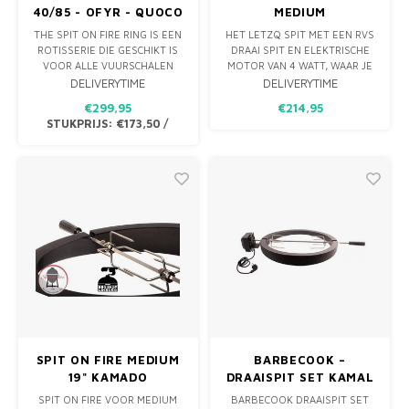
40/85 - OFYR - QUOCO
MEDIUM
THE SPIT ON FIRE RING IS EEN
HET LETZQ SPIT MET EEN RVS
ROTISSERIE DIE GESCHIKT IS
DRAAI SPIT EN ELEKTRISCHE
VOOR ALLE VUURSCHALEN
MOTOR VAN 4 WATT, WAAR JE
MET EEN BUITEN DIAMETER
EEN BIJVOORBEELD EEN
DELIVERYTIME
DELIVERYTIME
VAN 85 CM EN EEN BINNEN
HEERLIJK KIPPETJE MEE KAN
€299,95
€214,95
DIAMETER VAN 40 CM. DE
GRILLEN. NORMAAL IS EEN KIP
STUKPRIJS:
€173,50
/
ROTISSERIE BESTAAT UIT EEN
OP DE KAMADO AL EEN HEEL
RVS GEPOEDERCOATE ZWARTE
FIJN GERECHT MAAR VAN HET
RING EN RVS GEPOEDERCOATE
SPIT KOMT DIE NOG SAPPIGER
STEUNEN. DAARBIJ EEN RVS
VAN DE KAMADO.
SPI
SPIT ON FIRE MEDIUM
BARBECOOK –
19" KAMADO
DRAAISPIT SET KAMAL
XL MET MOTOR
SPIT ON FIRE VOOR MEDIUM
BARBECOOK DRAAISPIT SET