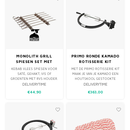
STEUNEN. DAARBIJ EEN RVS
SP
MONOLITH GRILL
PRIMO RONDE KAMADO
SPIESEN SET MET
ROTISSERIE KIT
HOUDERS
KEBAB VLEES SPIESEN VOOR
MET DE PRIMO ROTISSERIE KIT
SATÉ, GEHAKT, VIS OF
MAAK JE VAN JE KAMADO EEN
GROENTEN MET RVS HOUDER.
HOUTSKOOL GESTOOKTE
SPECIALE 1 CM BREDE SPIESEN
ROTISSERIE OVEN. HET
DELIVERYTIME
DELIVERYTIME
ZORGEN ERVOOR DAT HET
STEVIGE EN EENVOUDIGE
€44,90
€363,00
VOEDSEL NIET DRAAIT
DESIGN MAKEN HET TOT EEN
WANNEER DE SPIESEN
UNIEK ACCESSOIRE DAT DE
WORDEN GEKEERD, WAT EEN
MOGELIJKHEDEN OP DE PRIMO
VEEL VOORKOMENDE
ENORM VERGROOT.
IRRITATIE IS BIJ DE
TRADITIONELE RONDE
SPIESEN. HET ME