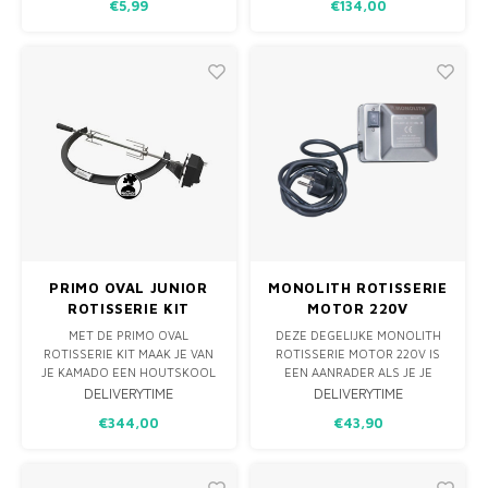
€5,99
€134,00
HANDIGE BOX. DEZE
MAND, ZET JE DRAAISPIT AAN
PRAKTISCHE EN HYGIËNISCHE
EN LAAT JE FAVORIETE
VERPAKKING HEEFT EEN
MAALTIJD BEREIDEN.
INGEBOUWDE SNIJDER IN DE
DEKSEL, ZODAT JE SNEL EN
ZONDER GEDOE HET
BENODIGDE S
PRIMO OVAL JUNIOR
MONOLITH ROTISSERIE
ROTISSERIE KIT
MOTOR 220V
MET DE PRIMO OVAL
DEZE DEGELIJKE MONOLITH
ROTISSERIE KIT MAAK JE VAN
ROTISSERIE MOTOR 220V IS
JE KAMADO EEN HOUTSKOOL
EEN AANRADER ALS JE JE
GESTOOKTE ROTISSERIE
ROTISSERIE NIET MEER MET
DELIVERYTIME
DELIVERYTIME
OVEN. HET STEVIGE EN
BATTERIJEN WILT VOEDEN.
€344,00
€43,90
EENVOUDIGE DESIGN MAKEN
GEEN PROBLEEM VOOR DE
HET TOT EEN UNIEK
MONOLITH ROTISSERIE, DIE
ACCESSOIRE DAT DE
STANDAARD IS VOORZIEN VAN
MOGELIJKHEDEN OP DE PRIMO
EEN ACCU-AANGEDREVEN