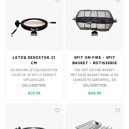
OVAL ENORM VERGROOT.
MOTOR. DAAR IS DEZE 220V
MOTOR MET RVS B
LETZQ DEEGSTOK 21
SPIT ON FIRE - SPIT
CM
BASKET - ROTISSERIE
MAND
DE NIEUWE LETZQ DEEGSTOK
THE SPIT ON FIRE BASKET.
VOOR OP JE SPIT IS PERFECT
MET DEZE BASKET MAAK JE DE
OM GEVULDE
LEKKERSTE AARDAPPEL, EN
DEEGMAALTIJDEN EN HAPJES
GROENTESCHOTELS IN 1X. OF
DELIVERYTIME
DELIVERYTIME
TE MAKEN. DOOR JE DEEG OM
HEERLIJKE POPCORN EN PATAT
€23,95
€64,95
DE STOK TE ROLLEN EN DAN
MEE TE MAKEN. OMDAT DEZE
AAN JE SPIT OP JE BARBECUE
BASKET FIJNMAZIG IS
TE DOEN KRIJG JE EEN MOOIE
GEMAAKT IS HET IDEAAL OM
BROODVORM DIE JE KUNT
ER NOTEN, KOFFIEBONEN MEE
VULLEN MET VLEES,
TE ROKEN. DEZE IS GEMAAKT
GROENTEN EN DERGELIJK