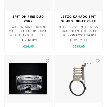
SPIT ON FIRE DUO
LETZQ KAMADO SPIT
VORK
XL-BIG JOE-LE CHEF
WIL JIJ GRAAG 2 STUKKEN
HET LETZQ SPIT MET EEN RVS
VLEES TEGELIJK GAREN OP JE
DRAAI SPIT EN ELEKTRISCHE
ROTISSERIE? DEZE DUBBELE
MOTOR VAN 4 WATT, WAAR JE
VORK PLAATS JE IN HET
EEN BIJVOORBEELD EEN
DELIVERYTIME
DELIVERYTIME
MIDDEN VAN JE ROTTISSERIE,
HEERLIJK KIPPETJE MEE KAN
€24,95
€239,95
WAARDOOR JE AAN BEIDE
GRILLEN. NORMAAL IS EEN KIP
KANTEN VAN JE ROTISSERIE
OP DE KAMADO AL EEN HEEL
BIJVOORBEELD 1 KIP KAN
FIJN GERECHT MAAR VAN HET
PLAATSEN. MAAR ZO KAN JE
SPIT KOMT DIE NOG SAPPIGER
NATUURLIJK OOK
VAN DE KAMADO.
VERSCHILLENDE SOORTE