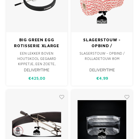
BIG GREEN EGG
SLAGERSTOUW -
ROTISSERIE XLARGE
OPBIND /
ROLLADETOUW 80M
EEN LEKKER BOVEN
SLAGERSTOUW - OPBIND /
HOUTSKOOL GEGAARD
ROLLADETOUW 80M
KIPPETJE, EEN ZOETE,
SAPPIGE ANANAS, EEN MOOIE
DELIVERYTIME
DELIVERYTIME
ROLLADE OF HOME MADE
€425,00
€4,99
GYROS OF SHOARMA VAN HET
SPIT? DIT MAAK JIJ VOORTAAN
(NOG MAKKELIJKER) ZELF IN JE
BIG GREEN EGG MET BEHULP
VAN DE ROTISSERIE, EEN
GEWELDIGE AANVULLING O