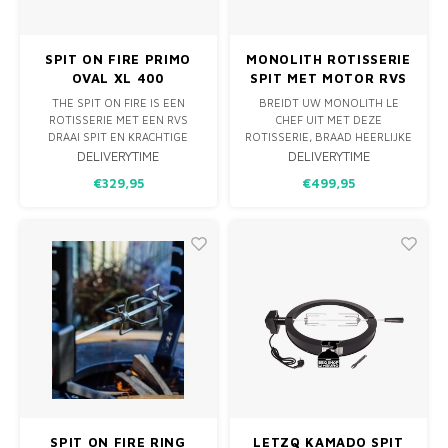
SPIT ON FIRE PRIMO
MONOLITH ROTISSERIE
OVAL XL 400
SPIT MET MOTOR RVS
- LE CHEF
THE SPIT ON FIRE IS EEN
BREIDT UW MONOLITH LE
ROTISSERIE MET EEN RVS
CHEF UIT MET DEZE
DRAAI SPIT EN KRACHTIGE
ROTISSERIE, BRAAD HEERLIJKE
ELEKTRISCHE MOTOR DIE
KIP, ROLLADES OF RIBROASTS
DELIVERYTIME
DELIVERYTIME
ROND DE 18 KILO AANKAN.
MET DEZE ROTISSERIE. DE
€329,95
€499,95
DEZE PAST PERFECT OP DE
ROTISSERIE BEVAT 1 SPIES
PRIMO OVAAL XL.
MET 2 VERSTELBARE VORKEN
OM HET VLEES TUSSEN TE
KLEMMEN. DE BATTERIJ
AANGEDREVEN MOTOR MET
METALEN BEHUIZING IS
SPIT ON FIRE RING
LETZQ KAMADO SPIT