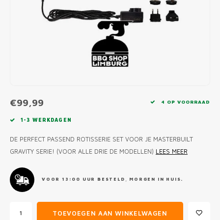
MONO
PREM
BBQ 
LAMP
KLED
PRIM
FUN 
AFDE
PANN
KAMA
PICKL
ROTIS
EMPA
€99,99
4 OP VOORRAAD
1-3 WERKDAGEN
DE PERFECT PASSEND ROTISSERIE SET VOOR JE MASTERBUILT
GRAVITY SERIE! (VOOR ALLE DRIE DE MODELLEN)
LEES MEER
VOOR 13:00 UUR BESTELD, MORGEN IN HUIS.
TOEVOEGEN AAN WINKELWAGEN