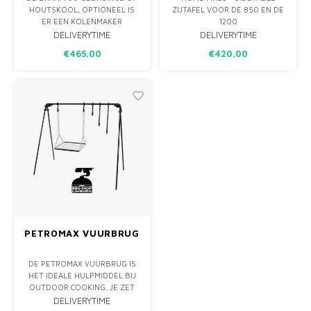
HOUTSKOOL, OPTIONEEL IS
ZIJTAFEL VOOR DE 850 EN DE
ER EEN KOLENMAKER
1200
BESCHIKBAAR. JE HEBT DUS
DELIVERYTIME
DELIVERYTIME
EEN MOOI GROOT GRILL
€465,00
€420,00
OPPERVLAK EN EEN HOUDER
OM JE GIETIJZEREN POTJE
(POTJIE) OP TE HANGEN EN
WEG TE DRAAIEN VOOR
MAKKELIJK EN VEILIG ROEREN.
LET OP ! ZONDER O
PETROMAX VUURBRUG
DE PETROMAX VUURBRUG IS
HET IDEALE HULPMIDDEL BIJ
OUTDOOR COOKING. JE ZET
DE VUURBRUG BOVEN EEN
DELIVERYTIME
VUUR, AAN DE MEEGELEVERDE