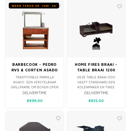
MONO
PREM
WEER TERUG VA. JUNI '26
BBQ 
LAMP
KLED
PRIM
FUN 
AFDE
PANN
KAMA
PICKL
ROTIS
EMPA
BARBECOOK - PEDRO
HOME FIRES BRAAI -
RVS & CORTEN ASADO
TABLE BRAAI 1200
GRILL
TRADITIONELE PARRILLA
DEZE TABLE BRAAI 1200
ASADO: EEN VERSTELBAAR
HEEFT STANDAARD EEN
GRILLFRAME OM BOVEN OPEN
KOLENMAKER EN TWEE
VUUR. PERFECT VOOR
STEVIGE ROOSTERS VAN
DELIVERYTIME
DELIVERYTIME
LANGZAMER ROOSTEREN,
50×46 CM VOOR DE ULTIEME
€899,00
€835,00
DICHTSCHROEIEN EN
BRAAI ERVARING. ZO CREËER
AFLAKKEN MET PURE
JE MAKKELIJK TWEE
HOUTVUURSMAAK—IDEAAL
HITTEZONES. OOK EEN
VOOR SHARED DINING IN DE
POTJIEHOUDER WORDT
BUITENLUCHT.
MEEGELEVERD. MAAK JE EIGEN
HOUTSKOOL EN GA JE AAN DE