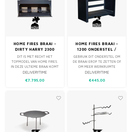
HOME FIRES BRAAI -
HOME FIRES BRAAI -
DIRTY HARRY 2300
1200 ONDERSTEL /
STAND
DIT IS MET RECHT HET
GEBRUIK DIT ONDERSTEL OM
TOPMODEL VAN HOME FIRES.
DE BRAAI EROP TE ZETTEN OF
IN DEZE ULTIEME BRAAI KOMT
OM MEER WERKRUIMTE
ALLES SAMEN WAT DEZE
RONDOM JE BRAAI TE
DELIVERYTIME
DELIVERYTIME
PRACHTIGE MANIER VAN
CREËREN. DEZE ROBUUSTE
€7.795,00
€445,00
KOKEN EN GENIETEN ZO MOOI
BASIS IS IDEAAL OM EXTRA
MAAKT. MET TWEE ROBUUSTE
HOUT ONDER TE STAPELEN.
KOLENMAKERS EN DRIE RUIME
EN ALS JE WILT, KAN JE ER
GRILLZONES ZIJN ER
ZELF EEN HOUTEN OF
ONEINDIGE OPTIES OM TE
GRANIETEN BLAD OP (LATEN)
GRILLEN, TE BAKKEN EN
MONTEREN DIE HET BEST