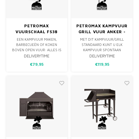
PETROMAX
PETROMAX KAMPVUUR
VUURSCHAAL FS38
GRILL VUUR ANKER -
GRONDPEN
EEN KAMPVUUR MAKEN,
MET DIT KAMPVUUR/GRILL
BARBECUEËN OF KOKEN
STANDAARD KUNT U ELK
BOVEN OPEN VUUR: ALLES IS
KAMPVUUR SPONTAAN
MOGELIJK MET DEZE ALL-
VERANDEREN IN EEN
DELIVERYTIME
DELIVERYTIME
ROUND VUURSCHAAL
PRAKTISCHE EN VEELZIJDIGE
€79,95
€119,95
GEMAAKT VAN STAAL. MET EEN
KOOKPLAATS MET
KAMPVUUR IN DEZE
GRILLFUNCTIE. HET GECOATE
PETROMAX VUURSCHAAL MAAK
STALEN STANDAARD KAN
JE EEN PLEK WAAR JE WARM
EENVOUDIG EN SNEL NAAST
KUNT ZITTEN EN KUNT KOKEN.
UW VUURPLAATS IN DE
JE KUNT OOK KOLEN
GROND WORDEN VERANKERD.
GEBRUIKEN Z