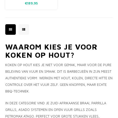
€189,95
HAKEN HANG JE EENVOUDIG
JE DUTCH OVEN, PERCOLATOR
OF BAKPLAAT.
WAAROM KIES JE VOOR
KOKEN OP HOUT?
KOKEN OP HOUT KIES JE NIET VOOR GEMAK, MAAR VOOR DE PURE
BELEVING VAN VUUR EN SMAAK. DIT IS BARBECUEËN IN ZIJN MEEST
AUTHENTIEKE VORM: WERKEN MET HOUT, KOLEN, DIRECTE HITTE EN
CONTROLE OVER HET VUUR ZELF. GEEN KNOPPEN, MAAR ECHTE
BBQ-TECHNIEK.
IN DEZE CATEGORIE VIND JE ZUID-AFRIKAANSE BRAAI, PARRILLA
GRILLS, ASADO SYSTEMEN EN OPEN VUUR GRILLS ZOALS
PETROMAX ATAGO. PERFECT VOOR GROTE STUKKEN VLEES,