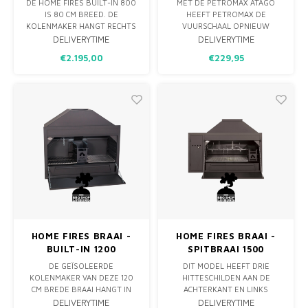
DE HOME FIRES BUILT-IN 800
MET DE PETROMAX ATAGO
IS 80 CM BREED. DE
HEEFT PETROMAX DE
KOLENMAKER HANGT RECHTS
VUURSCHAAL OPNIEUW
WAARDOOR ER EEN
UITGEVONDEN. TE GEBRUIKEN
DELIVERYTIME
DELIVERYTIME
GRILLOPPERVLAKK VAN 54×46
ALS VUURSCHAAL MAAR OOK
€2.195,00
€229,95
CM BESCHIKBAAR IS. DE BRAAI
ALS BARBECUE, OVEN EN
IS OOK UITGERUST MET EEN
FORNUIS. MET DEZE VIER
GROTE KOOKLADE. DE
BASISFUNCTIES ZIJN TALRIJKE
ACHTERWAND VAN DE BRAAI
KOOKMETHODES MOGELIJK.
HEEFT EEN HITTESCHILD EN
DE KOLENMAKER IS GEÏSO
HOME FIRES BRAAI -
HOME FIRES BRAAI -
BUILT-IN 1200
SPITBRAAI 1500
DE GEÏSOLEERDE
DIT MODEL HEEFT DRIE
KOLENMAKER VAN DEZE 120
HITTESCHILDEN AAN DE
CM BREDE BRAAI HANGT IN
ACHTERKANT EN LINKS
HET MIDDEN, MAAR IS VIA EEN
ACHTER HET DEURTJE VIND JE
DELIVERYTIME
DELIVERYTIME