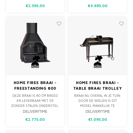
RAIL EENVOUDIG NAAR
EEN STERKE, MAAR STILLE
€2.595,00
€4.695,00
RECHTS TE VERPLAATSEN. OP
ELEKTROMOTOR. HIERDOOR
DIE MANIER HEB JE NAAR
IS DE TOTALE BREEDTE VAN
EIGEN VOORKEUR TWEE
DEZE SPITBRAAI 180 CM. DEZE
GRILLZONES OF EEN GROOT
MOTOR KAN HET SPIT VAN 120
OPPERVLAK. DEZE BRAAI IS
CM DRAAIEN. DE GEÏSOLEERDE
UITGERUST MET TWEE
KOLENMAKER I
HITTESC
HOME FIRES BRAAI -
HOME FIRES BRAAI -
FREESTANDING 800
TABLE BRAAI TROLLEY
1200
DEZE BRAAI IS 80 CM BREED
BRAAI NU OVERAL IN JE TUIN.
EN LEVERBAAR MET OF
DOOR DE WIELEN IS DIT
ZONDER STALEN ONDERSTEL.
MODEL MAKKELIJK TE
DE BRAAI ZELF IS COMPLEET
VERPLAATSEN WAAR U MAAR
DELIVERYTIME
DELIVERYTIME
UITGERUST MET EEN
WILT. DE BRAAI IS VOORZIEN
€2.775,00
€1.095,00
HITTESCHILD AAN DE
VAN TWEE ZWARE ROOSTERS
ACHTERKANT. DIT SCHILD
ZODAT U TWEE
BEVINDT ZICH NAAST DE
VERSCHILLENDE HITTEZONES