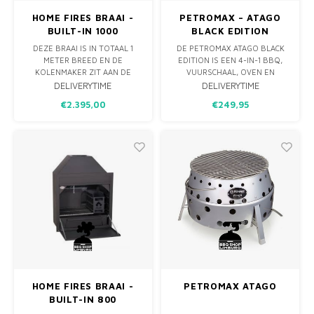
HOME FIRES BRAAI -
PETROMAX – ATAGO
BUILT-IN 1000
BLACK EDITION
DEZE BRAAI IS IN TOTAAL 1
DE PETROMAX ATAGO BLACK
METER BREED EN DE
EDITION IS EEN 4-IN-1 BBQ,
KOLENMAKER ZIT AAN DE
VUURSCHAAL, OVEN EN
RECHTERKANT. HET
FORNUIS. COMPACT
DELIVERYTIME
DELIVERYTIME
GRILLOPPERVLAK IS 75×46 CM
INKLAPBAAR, SNEL
€2.395,00
€249,95
EN BIEDT ALLE RUIMTE VOOR
GEBRUIKSKLAAR EN IDEAAL
DE HEERLIJKSTE GERECHTEN.
VOOR GRILLEN, KOKEN EN
DE KOOKLADES BIEDEN OOK
SFEERVUUR. PERFECT VOOR
VEEL OPTIES OM JE
THUIS ÉN ONDERWEG.
INGREDIËNTEN DE PERFECTE
GARING TE GEVEN OF LEKKER
HOME FIRES BRAAI -
PETROMAX ATAGO
BUILT-IN 800