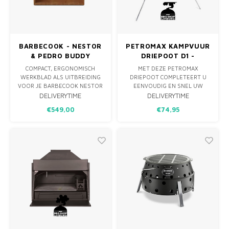
BARBECOOK - NESTOR
PETROMAX KAMPVUUR
& PEDRO BUDDY
DRIEPOOT D1 -
CORTEN
VERZINKT -
COMPACT, ERGONOMISCH
MET DEZE PETROMAX
KEUKENELEMENT
VERSTELBAAR
WERKBLAD ALS UITBREIDING
DRIEPOOT COMPLETEERT U
VOOR JE BARBECOOK NESTOR
EENVOUDIG EN SNEL UW
OF PEDRO. PLAATS LINKS ÓF
IDEALE BUITENKEUKEN. AAN
DELIVERYTIME
DELIVERYTIME
RECHTS, MET OPBERGVAK,
DE HAAK VAN HET STEVIGE
€549,00
€74,95
HANDDOEKENREK MET HAKEN
STATIEF KAN EEN
EN RUIMTE VOOR HOUT OF
GRILLROOSTER OF DUTCH
ACCESSOIRES.
OVEN WORDEN GEHANGEN.
DOOR DE VARIABLE KETTING
KAN DE AFSTAND TUSSEN DE
PAN OF KETEL EN HET VUUR
OP IEDER