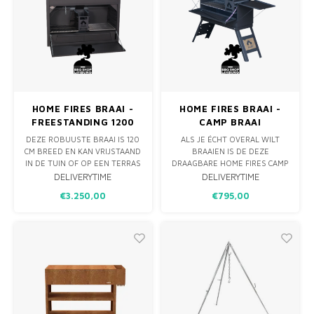
SLAG. DIT TA
HOME FIRES BRAAI -
HOME FIRES BRAAI -
FREESTANDING 1200
CAMP BRAAI
DEZE ROBUUSTE BRAAI IS 120
ALS JE ÉCHT OVERAL WILT
CM BREED EN KAN VRIJSTAAND
BRAAIEN IS DE DEZE
IN DE TUIN OF OP EEN TERRAS
DRAAGBARE HOME FIRES CAMP
STAAN. DE BRAAI HEEFT
BRAAI DE BESTE OPLOSSING.
DELIVERYTIME
DELIVERYTIME
HITTESCHILDEN AAN DE
HOEWEL HIJ ZEER COMPACT IS,
€3.250,00
€795,00
ACHTERKANT EN KAN
KUN JE HEM INKLAPPEN EN
GELEVERD WORDEN OP EEN
MEENEMEN NAAR JOUW
ROBUUST ONDERSTEL DAT
IDEALE BRAAIPLEK. VERGEET
OOK HOUTOPSLAG KAN ZIJN.
NIET DAT HIJ WEL 49 KG
DE KOLENMAKER HANGT IN
WEEGT. DEZE BRAAI IS
HET MIDDEN EN IS AA
COMPLEET UITGERUST