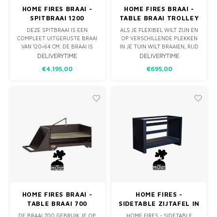
HOME FIRES BRAAI -
HOME FIRES BRAAI -
SPITBRAAI 1200
TABLE BRAAI TROLLEY
700
DEZE SPITBRAAI IS EEN
ALS JE FLEXIBEL WILT ZIJN EN
COMPLEET UITGERUSTE BRAAI
OP VERSCHILLENDE PLEKKEN
VAN 120×64 CM. DE BRAAI IS
IN JE TUIN WILT BRAAIEN, RIJD
IETS DIEPER DAN REGULIERE
JE DE HOME FIRES TROLLEY
DELIVERYTIME
DELIVERYTIME
MODELLEN ZODAT ER RUIMTE
GEWOON NAAR DE JUISTE
€4.195,00
€695,00
IS VOOR GROTE STUKKEN
PLEK. DEZE MOBIELE BRAAI
GEBRAAD AAN HET SPIT. ALS
KAN JE GEBRUIKEN MET
JE DE GEÏSOLEERDE
HOUTSKOOL, DAN HEB JE DE
KOLENMAKER NAAR RECHTS
COMPLETE BRAAI ALS GROOT
VERPLAATST HEB JE NAMELIJK
ROOSTER (70×50 CM)
ALLE RUIMTE V
BESCHIKBA
HOME FIRES BRAAI -
HOME FIRES -
TABLE BRAAI 700
SIDETABLE ZIJTAFEL IN
2 MATEN
DE BRAAI 700 GEBRUIK JE OP
HOME FIRES - SIDETABLE