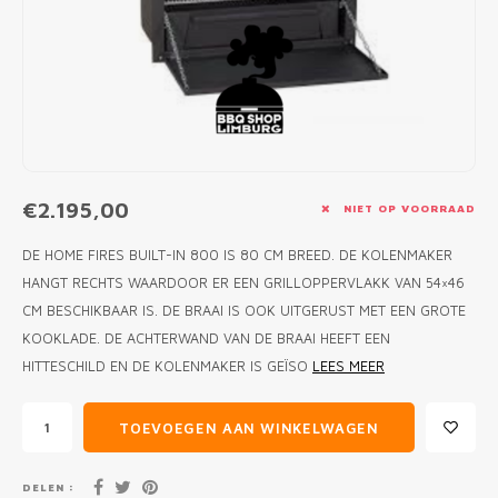
MONO
PREM
BBQ 
LAMP
KLED
PRIM
FUN 
AFDE
PANN
KAMA
PICKL
ROTIS
EMPA
€2.195,00
NIET OP VOORRAAD
DE HOME FIRES BUILT-IN 800 IS 80 CM BREED. DE KOLENMAKER
HANGT RECHTS WAARDOOR ER EEN GRILLOPPERVLAKK VAN 54×46
CM BESCHIKBAAR IS. DE BRAAI IS OOK UITGERUST MET EEN GROTE
KOOKLADE. DE ACHTERWAND VAN DE BRAAI HEEFT EEN
HITTESCHILD EN DE KOLENMAKER IS GEÏSO
LEES MEER
TOEVOEGEN AAN WINKELWAGEN
DELEN :