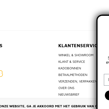
S
KLANTENSERVICE
WINKEL & SHOWROOM
KLANT & SERVICE
e
KADOBONNEN
BETAALMETHODEN
Em
VERZENDEN, VERPAKKEN & RET
OVER ONS
NIEUWSBRIEF
ALGEMENE VOORWAARDEN
ONZE WEBSITE, GA JE AKKOORD MET HET GEBRUIK VAN COOKIE
PRIVACY POLICY