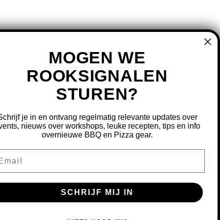
MOGEN WE
ROOKSIGNALEN
STUREN?
MIJN ACCOUNT
REGISTREREN
Schrijf je in en ontvang regelmatig relevante updates over
MIJN BESTELLINGEN
vents, nieuws over workshops, leuke recepten, tips en info
overnieuwe BBQ en Pizza gear.
MIJN TICKETS
MIJN VERLANGLIJST
ail
OURNEREN
SCHRIJF MIJ IN
S OM ONZE WEBSITE TE VERBETEREN.