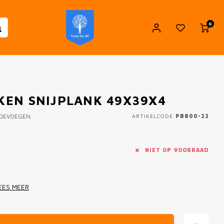
0
IKEN SNIJPLANK 49X39X4
TOEVOEGEN
ARTIKELCODE
PB800-22
NIET OP VOORRAAD
EES MEER