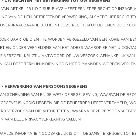
7 - UW RECHTEN MET BETREKKING TOT UW GEGEVENS
VAN ARTIKEL 13 LID 2 SUB B AVG HEEFT EENIEDER RECHT OP INZAGE 
KING VAN DE HEM BETREFFENDE VERWERKING, ALSMEDE HET RECHT T
OVERDRAAGBAARHEID. U KUNT DEZE RECHTEN UITOEFENEN DOOR CON
ZOEK DAARTOE DIENT TE WORDEN VERGEZELD VAN EEN KOPIE VAN EE
ZET EN ONDER VERMELDING VAN HET ADRES WAAROP ER MET U CONT
E VERZOEK, KRIJGT U ANTWOORD OP UW VERZOEK. AFHANKELIJK VAN 
N KAN DEZE TERMIJN INDIEN NODIG MET 2 MAANDEN WORDEN VERLEN
8 - VERWERKING VAN PERSOONSGEGEVENS
 VAN SCHENDING VAN ENIGE WET- OF REGELGEVING, WAARVAN DE BE
GEGEVENS NODIG HEBBEN DIE DE BEHEERDER HEEFT VERZAMELD, WOR
ERD VERZOEK VAN DIE AUTORITEITEN, WAARNA DEZE PERSOONSGEGEV
N VAN DEZE PRIVACYVERKLARING VALLEN.
PAALDE INFORMATIE NOODZAKELIJK IS OM TOEGANG TE KRIJGEN TOT B