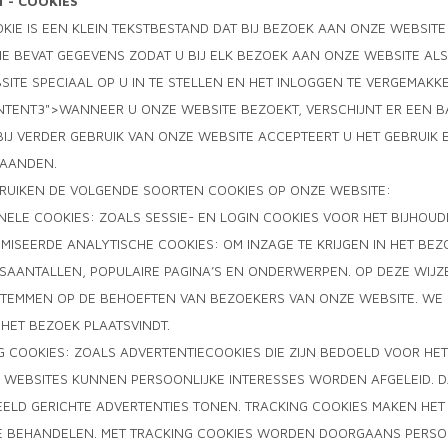
1 - COOKIES
OKIE IS EEN KLEIN TEKSTBESTAND DAT BIJ BEZOEK AAN ONZE WEBSI
E BEVAT GEGEVENS ZODAT U BIJ ELK BEZOEK AAN ONZE WEBSITE AL
ITE SPECIAAL OP U IN TE STELLEN EN HET INLOGGEN TE VERGEMAKK
NTENT3">WANNEER U ONZE WEBSITE BEZOEKT, VERSCHIJNT ER EEN 
BIJ VERDER GEBRUIK VAN ONZE WEBSITE ACCEPTEERT U HET GEBRUIK 
MAANDEN.
BRUIKEN DE VOLGENDE SOORTEN COOKIES OP ONZE WEBSITE:
NELE COOKIES: ZOALS SESSIE- EN LOGIN COOKIES VOOR HET BIJHOUDE
MISEERDE ANALYTISCHE COOKIES: OM INZAGE TE KRIJGEN IN HET BE
SAANTALLEN, POPULAIRE PAGINA’S EN ONDERWERPEN. OP DEZE WIJZ
STEMMEN OP DE BEHOEFTEN VAN BEZOEKERS VAN ONZE WEBSITE. WE 
HET BEZOEK PLAATSVINDT.
G COOKIES: ZOALS ADVERTENTIECOOKIES DIE ZIJN BEDOELD VOOR HET
 WEBSITES KUNNEN PERSOONLIJKE INTERESSES WORDEN AFGELEID. 
ELD GERICHTE ADVERTENTIES TONEN. TRACKING COOKIES MAKEN HET
E BEHANDELEN. MET TRACKING COOKIES WORDEN DOORGAANS PERS