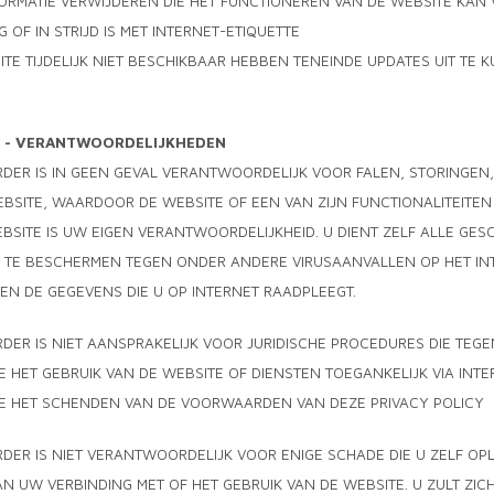
FORMATIE VERWIJDEREN DIE HET FUNCTIONEREN VAN DE WEBSITE KAN 
 OF IN STRIJD IS MET INTERNET-ETIQUETTE
ITE TIJDELIJK NIET BESCHIKBAAR HEBBEN TENEINDE UPDATES UIT TE
5 - VERANTWOORDELIJKHEDEN
RDER IS IN GEEN GEVAL VERANTWOORDELIJK VOOR FALEN, STORINGEN
BSITE, WAARDOOR DE WEBSITE OF EEN VAN ZIJN FUNCTIONALITEITEN 
BSITE IS UW EIGEN VERANTWOORDELIJKHEID. U DIENT ZELF ALLE GE
 TE BESCHERMEN TEGEN ONDER ANDERE VIRUSAANVALLEN OP HET INT
EN DE GEGEVENS DIE U OP INTERNET RAADPLEEGT.
DER IS NIET AANSPRAKELIJK VOOR JURIDISCHE PROCEDURES DIE TE
 HET GEBRUIK VAN DE WEBSITE OF DIENSTEN TOEGANKELIJK VIA INTE
E HET SCHENDEN VAN DE VOORWAARDEN VAN DEZE PRIVACY POLICY
RDER IS NIET VERANTWOORDELIJK VOOR ENIGE SCHADE DIE U ZELF O
N UW VERBINDING MET OF HET GEBRUIK VAN DE WEBSITE. U ZULT ZI