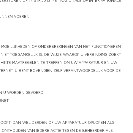
VERSTOREN OF IN STRIJD IS MET NATIONALE OF INTERNATIONALE
 KUNNEN VOEREN
, MOEILIJKHEDEN OF ONDERBREKINGEN VAN HET FUNCTIONEREN
NIET TOEGANKELIJK IS. DE WIJZE WAAROP U VERBINDING ZOEKT
SCHIKTE MAATREGELEN TE TREFFEN OM UW APPARATUUR EN UW
ERNET. U BENT BOVENDIEN ZELF VERANTWOORDELIJK VOOR DE
GEN U WORDEN GEVOERD:
RNET
PLOOPT, DAN WEL DERDEN OF UW APPARATUUR OPLOPEN ALS
CH ONTHOUDEN VAN IEDERE ACTIE TEGEN DE BEHEERDER ALS