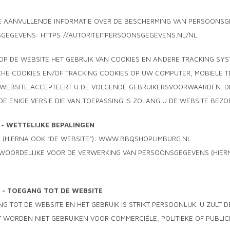
E AANVULLENDE INFORMATIE OVER DE BESCHERMING VAN PERSOONSGE
GEGEVENS: HTTPS://AUTORITEITPERSOONSGEGEVENS.NL/NL.
OP DE WEBSITE HET GEBRUIK VAN COOKIES EN ANDERE TRACKING SY
HE COOKIES EN/OF TRACKING COOKIES OP UW COMPUTER, MOBIELE T
WEBSITE ACCEPTEERT U DE VOLGENDE GEBRUIKERSVOORWAARDEN. DE 
 DE ENIGE VERSIE DIE VAN TOEPASSING IS ZOLANG U DE WEBSITE BEZO
1 - WETTELIJKE BEPALINGEN
E (HIERNA OOK “DE WEBSITE”): WWW.BBQSHOPLIMBURG.NL
TWOORDELIJKE VOOR DE VERWERKING VAN PERSOONSGEGEVENS (HIERNA
2 - TOEGANG TOT DE WEBSITE
G TOT DE WEBSITE EN HET GEBRUIK IS STRIKT PERSOONLIJK. U ZULT
 WORDEN NIET GEBRUIKEN VOOR COMMERCIËLE, POLITIEKE OF PUBLIC