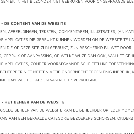
NGEN EN IN HET BIJZONDER NIET GEBRUIKEN VOOR ONGEVRAAGDE EL
3 - DE CONTENT VAN DE WEBSITE
EN, AFBEELDINGEN, TEKSTEN, COMMENTAREN, ILLUSTRATIES, (ANIMAT
E APPLICATIES DIE GEBRUIKT KUNNEN WORDEN OM DE WEBSITE TE L
N DIE OP DEZE SITE ZIJN GEBRUIKT, ZIJN BESCHERMD BIJ WET DOOR
, GEBRUIK OF AANPASSING, OP WELKE WIJZE DAN OOK, VAN HET GEH
E APPLICATIES, ZONDER VOORAFGAANDE SCHRIFTELIJKE TOESTEMMIN
 BEHEERDER NIET METEEN ACTIE ONDERNEEMT TEGEN ENIG INBREUK, 
ING DAN WEL HET AFZIEN VAN RECHTSVERVOLGING.
4 - HET BEHEER VAN DE WEBSITE
 GOEDE BEHEER VAN DE WEBSITE KAN DE BEHEERDER OP IEDER MOME
GANG AAN EEN BEPAALDE CATEGORIE BEZOEKERS SCHORSEN, ONDERBR