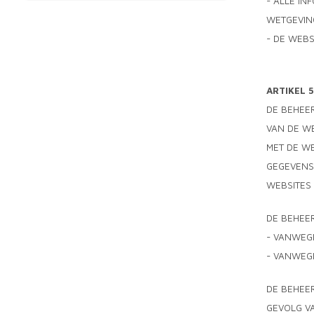
- ALLE IN
WETGEVING
- DE WEBS
ARTIKEL 
DE BEHEE
VAN DE WE
MET DE WE
GEGEVENS
WEBSITES 
DE BEHEER
- VANWEGE
- VANWEG
DE BEHEE
GEVOLG VA