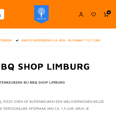
0
RZONDEN
GRATIS VERZENDING V.A. €99,- BIJ PAKKET TOT 23KG
 BBQ SHOP LIMBURG
ITENKEUKENS BIJ BBQ SHOP LIMBURG
BQ, PIZZA OVEN OF BUITENKEUKEN EEN WELOVERWOGEN KEUZE
 PERSOONLIJKE AFSPRAAK VAN CA. 1,5 UUR, KRIJG JE