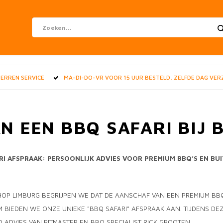
STERREN SERVICE
MA-DI-DO-VR VOOR 15 UUR BESTELD, ZELFDE DAG VE
N EEN BBQ SAFARI BIJ
RI AFSPRAAK: PERSOONLIJK ADVIES VOOR PREMIUM BBQ’S EN BU
SHOP LIMBURG BEGRIJPEN WE DAT DE AANSCHAF VAN EEN PREMIUM B
M BIEDEN WE ONZE UNIEKE "BBQ SAFARI" AFSPRAAK AAN. TIJDENS DEZE
D ADVIES VAN PITMASTER EN BBQ SPECIALIST RICK GROOTEN.