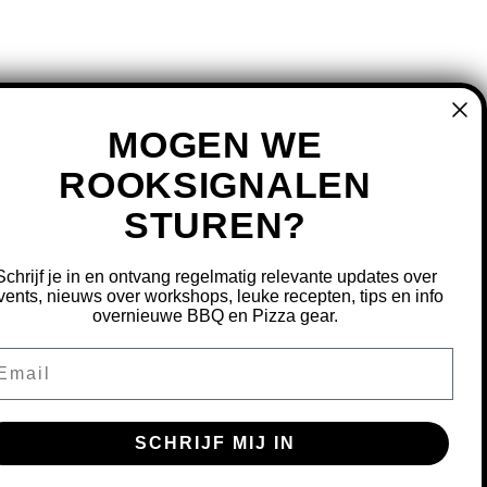
MOGEN WE
ROOKSIGNALEN
MIJN ACCOUNT
STUREN?
REGISTREREN
MIJN BESTELLINGEN
Schrijf je in en ontvang regelmatig relevante updates over
vents, nieuws over workshops, leuke recepten, tips en info
MIJN TICKETS
overnieuwe BBQ en Pizza gear.
MIJN VERLANGLIJST
ail
OURNEREN
SCHRIJF MIJ IN