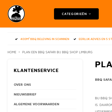
CATEGORIEËN
400M² BBQ BELEVING IN SCHINNEN
EERLIJK ADVIES EN 5 
HOME
PLAN EEN BBQ SAFARI BIJ BBQ SHOP LIMBURG
PLA
KLANTENSERVICE
BBQ SAFA
OVER ONS
NIEUWSBRIEF
BIJ BBQ 
ALGEMENE VOORWAARDEN
IS. DAARO
UITGEBREI