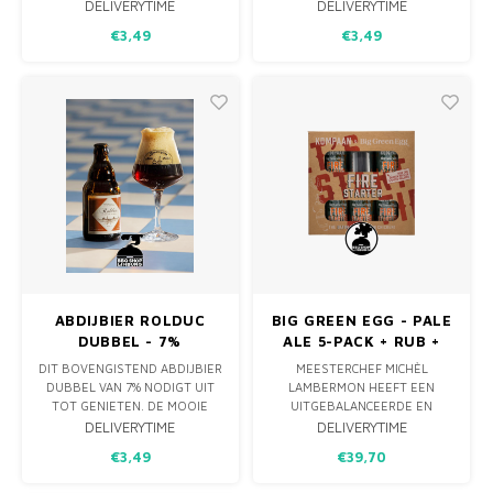
ZACHTE MOUTIGE BODY.
TEGOED DOEN AAN DE
DELIVERYTIME
DELIVERYTIME
HEERLIJKE BLOEMEN RONDOM
€3,49
€3,49
DE ABDIJ. DE HONING ZORGT
VOOR EEN ZOETE NOOT DIE
HET AROMA VAN GEROOKTE
GERST IN TOOM HOUDT. DE
ROLDUCKER ZWAERE VAN 8,5%
VERTOEFT GRAAG IN
ABDIJBIER ROLDUC
BIG GREEN EGG - PALE
DUBBEL - 7%
ALE 5-PACK + RUB +
CHICKENHOLDER
DIT BOVENGISTEND ABDIJBIER
MEESTERCHEF MICHÈL
DUBBEL VAN 7% NODIGT UIT
LAMBERMON HEEFT EEN
TOT GENIETEN. DE MOOIE
UITGEBALANCEERDE EN
DONKERE KLEUR VERWIJST
VERFIJNDE RUB ONTWIKKELD
DELIVERYTIME
DELIVERYTIME
NAAR DE MONNIKSPIJ EN DE
EN SAMEN MET KOMPAAN
€3,49
€39,70
SMAAK IS VOL EN AFGEROND
HEBBEN ZE DE BESTE PALE
MET TONEN VAN KOFFIE EN
ALE BEER CAN CHICKEN BIER