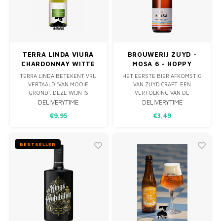
MONO
BBQ 
LAMP
KLED
PREM
PRIM
AFDE
PANN
FUN 
TERRA LINDA VIURA
BROUWERIJ ZUYD -
KAMA
ROTIS
CHARDONNAY WITTE
MOSA 6 - HOPPY
PICKL
WIJN - 75CL - 13%
LAGER 33CL
TERRA LINDA BETEKENT VRIJ
HET EERSTE BIER AFKOMSTIG
VERTAALD ‘VAN MOOIE
VAN ZUYD CRAFT. EEN
GROND’. DEZE WIJN IS
VERTOLKING VAN DE
EMPA
GOUDGEEL MET BRILJANTE
BROUWREIZEN DE BROUWER.
DELIVERYTIME
DELIVERYTIME
GROENE TINT. OP DE NEUS
GEÏNSPIREERD OP HET
€9,95
€3,49
EXOTISCHE SMAKEN VAN
HISTORISCHE SCHEEPSBIER
LIMOEN, GRAPEFRUIT EN
IPA MAAR DAN IN EEN MOOI
VLIERBLOESEM MET WAT
DOORDRINKBAAR LAGER
BOTER EN VANILLE. EEN
JASJE. VERNOEMD NAAR DE
BESTSELLER
GELUKKIG HUWELIJK VAN
HANDELSRIVIER VAN
CHARDONNAY EN VIURA.
MAASTRICHT: DE MAAS.
TERRA LINDA
AFGELEID VAN DE