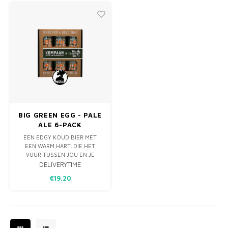
PURE CHOCOLADE. ABDIJBIER
ONTWIKKELD, DE
ROLDUC DUBBEL SMAAKT
FIRESTARTER.
PRIMA BIJ KRACHTIGER
GERECHTEN ALS G
EEN EDGY KOUD BIER MET
EEN WARM HART, DIE HET
VUUR TUSSEN JOU EN JE V
BIG GREEN EGG - PALE
ALE 6-PACK
EEN EDGY KOUD BIER MET
EEN WARM HART, DIE HET
VUUR TUSSEN JOU EN JE
VRIENDEN AANWAKKERT EN
DELIVERYTIME
UITSTEKEND TOT Z’N RECHT
€19,20
KOMT IN DE ZINDERENDE
HITTE VAN DE BIG GREEN EGG.