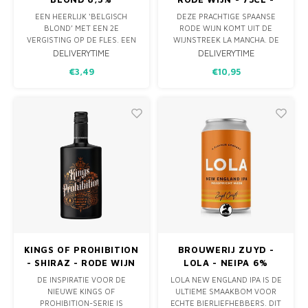
14%
EEN HEERLIJK ‘BELGISCH
DEZE PRACHTIGE SPAANSE
BLOND’ MET EEN 2E
RODE WIJN KOMT UIT DE
VERGISTING OP DE FLES. EEN
WIJNSTREEK LA MANCHA. DE
AANGENAAM SMAAKVOL
TERRA LINDA SYRAH IS EEN
DELIVERYTIME
DELIVERYTIME
ABDIJBIER, AF-GEBROUWEN
WIJN MET FLINKE KRUIDIGE
€3,49
€10,95
MET ZOETHOUT WAARAAN
AROMA’S MET TONEN VAN
HET KLEUR EN KARAKTER
DONKER FRUIT. DE AFDRONK
DANKT. ABDIJBIER ROLDUC IS
IS ZWOEL TERWIJL U
MET 6,5% ALCOHOL EEN
DUIDELIJK VANILLE, CACAO EN
HEERLIJKE BEGELEIDER VAN
HOUT PROEFT. DEZE WIJN IS
DIVERSE LICHTE GERECHTEN
PERFECT TE DRIN
ZOA
KINGS OF PROHIBITION
BROUWERIJ ZUYD -
- SHIRAZ - RODE WIJN
LOLA - NEIPA 6%
DE INSPIRATIE VOOR DE
LOLA NEW ENGLAND IPA IS DE
NIEUWE KINGS OF
ULTIEME SMAAKBOM VOOR
PROHIBITION-SERIE IS
ECHTE BIERLIEFHEBBERS. DIT