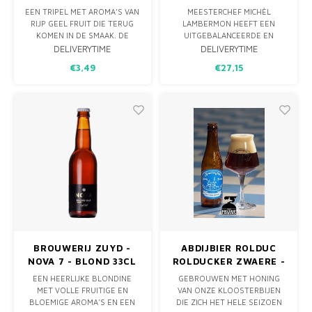
EEN TRIPEL MET AROMA’S VAN
MEESTERCHEF MICHÈL
RIJP GEEL FRUIT DIE TERUG
LAMBERMON HEEFT EEN
KOMEN IN DE SMAAK. DE
UITGEBALANCEERDE EN
FRUITIGE TONEN
VERFIJNDE RUB ONTWIKKELD
DELIVERYTIME
DELIVERYTIME
GECOMBINEERD MET EEN
EN SAMEN MET KOMPAAN
€3,49
€27,15
LICHT-BITTERE AFDRONK
HEBBEN ZE DE BESTE PALE
BRENGEN DIT BIJZONDERE
ALE BEER CAN CHICKEN BIER
BIER MOOI IN BALANS. DEZE
ONTWIKKELD, DE
HEERLIJKE TRIPEL VAN 9% IS
FIRESTARTER.
EEN GENIETER BIJ UITSTEK.
LAAT DE MOOIE BLONDE
EEN EDGY KOUD BIER MET
EEN WARM HART, DIE HET
VUUR TUSSEN JOU EN JE V
BROUWERIJ ZUYD -
ABDIJBIER ROLDUC
NOVA 7 - BLOND 33CL
ROLDUCKER ZWAERE -
8,5%
EEN HEERLIJKE BLONDINE
GEBROUWEN MET HONING
MET VOLLE FRUITIGE EN
VAN ONZE KLOOSTERBIJEN
BLOEMIGE AROMA'S EN EEN
DIE ZICH HET HELE SEIZOEN