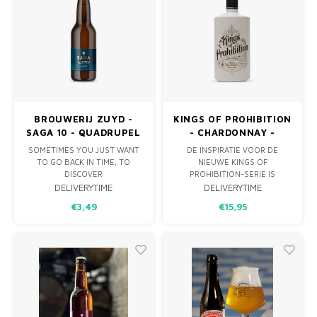
PATER ZORGT G
BROUWERIJ ZUYD -
KINGS OF PROHIBITION
SAGA 10 - QUADRUPEL
- CHARDONNAY -
33CL
WITTE WIJN
SOMETIMES YOU JUST WANT
DE INSPIRATIE VOOR DE
TO GO BACK IN TIME, TO
NIEUWE KINGS OF
DISCOVER
PROHIBITION-SERIE IS
THE WORLD'S UNTOLD
AFKOMSTIG UIT CALIFORNIE.
DELIVERYTIME
DELIVERYTIME
HEROIC
DEZE WIJNEN ZIJN NAMELIJK
€3,49
€15,95
STORIES AND MYTHS.
GEINSPIREERD OP DE WILDE
-
DAGEN VAN DE
THAT IS WHY WE CREATED
DROOGLEGGING IN DE VS IN
THIS
DE JAREN TWINTIG.
LEGENDARY QUADRUPLE, TO
HONOUR
THOSE FORGOTTEN HEROIC
TALES AND
STORIES FROM A LONG TIME