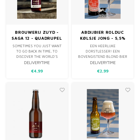
AGO.
WARM, RICH AND
BROUWERIJ ZUYD -
ABDIJBIER ROLDUC
SAGA 12 - QUADRUPEL
KØLSJE JONG - 5,5%
33CL - BARREL AGED
SOMETIMES YOU JUST WANT
EEN HEERLIJKE
TO GO BACK IN TIME, TO
DORSTLESSER! EEN
DISCOVER THE WORLD'S
BOVENGISTEND BLOND BIER
UNTOLD HEROIC STORIES AND
NAAR RECEPT UIT KEULEN EN
DELIVERYTIME
DELIVERYTIME
MYTHS.
VIA DE EEUWENOUDE
€4,99
€2,99
LIMITED BARREL AGED EDITIE!
HANDELSROUTE TUSSEN
KEULEN EN ANTWERPEN BIJ
BROUWERIJ ROLDUC
TERECHTGEKOMEN. ONS
KØLSJ HEEFT EEN
ALCOHOLPERCENTAGE VAN 5,5
% EN PAST PRIMA BIJ DE
BORREL, E