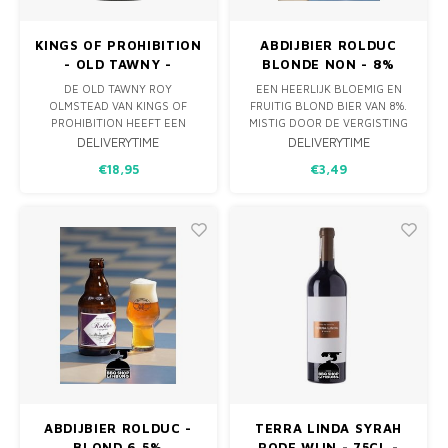
KINGS OF PROHIBITION
ABDIJBIER ROLDUC
- OLD TAWNY -
BLONDE NON - 8%
VERSTERKTE WIJN
DE OLD TAWNY ROY
EEN HEERLIJK BLOEMIG EN
OLMSTEAD VAN KINGS OF
FRUITIG BLOND BIER VAN 8%.
PROHIBITION HEEFT EEN
MISTIG DOOR DE VERGISTING
AROMATISCHE GEUR DIE
OP FLES EN ZEER
DELIVERYTIME
DELIVERYTIME
BARST VAN DE NOOTACHTIGE
TOEGANKELIJK DOOR ZIJN
€18,95
€3,49
TONEN, KERSEN, ROZIJNEN EN
HEERLIJK AFGERONDE
VANILLE. QUA SMAAK GAAT HIJ
SMAKEN. DE BLONDE NON IS
DEZELFDE KANT OP, LEKKER
EEN ECHTE UITDAGER EN PAST
VEEL FRUIT KARAMEL, NOTEN
GOED BIJ VLEES VAN DE GRILL
EN ZIJDEZACHT. ZIJN ZOETE
OF BIJVOORBEELD EEN
KARAKTER EINDI..
KAASPLANK MET PITTIG
ABDIJBIER ROLDUC -
TERRA LINDA SYRAH
BLOND 6,5%
RODE WIJN - 75CL -