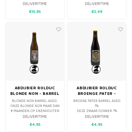
AFKOMSTIG UIT CALIFORNIE.
BIER IS EEN EXPLOSIE VAN
DELIVERYTIME
DELIVERYTIME
DEZE WIJNEN ZIJN NAMELIJK
TROPISCHE SMAKEN, MET EEN
€15,95
€3,49
GEINSPIREERD OP DE WILDE
FRISSE TWIST. DE COMBINATIE
DAGEN VAN DE
VAN DE BESTE AMERIKAANSE
DROOGLEGGING IN DE VS IN
HOPSOORTEN EN
DE JAREN TWINTIG.
VERSCHILLENDE GRANEN
ZORGT VOOR EEN RIJK AROMA
VAN TROPISCH F
ABDIJBIER ROLDUC
ABDIJBIER ROLDUC
BLONDE NON - BARREL
BROENGE PATER -
AGED 8%
BARREL AGED 7%
BLONDE NON BARREL AGED.
BROENE PATER BARREL AGED
ONZE BLONDE NON MAAR DAN
7%.
8 MAANDEN OP EIKENHOUTEN
DEZE ZWAAR DONKER 7%
VATEN GELAGERD VAN
HEEFT 8 MAANDEN GERIJPT
DELIVERYTIME
DELIVERYTIME
LAMBERTUS WHISKY UIT
OP WHISKY VATEN VAN
€4,95
€4,95
RAEREN. DE AROMA’S VAN
LAMBERTUS WHISKY UIT
WHISKY EN HOUT STUIVEN
RAEREN. DEZE LAGERING