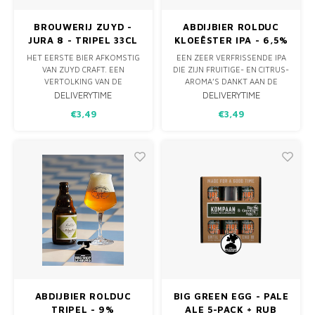
BROUWERIJ ZUYD -
ABDIJBIER ROLDUC
JURA 8 - TRIPEL 33CL
KLOEËSTER IPA - 6,5%
HET EERSTE BIER AFKOMSTIG
EEN ZEER VERFRISSENDE IPA
VAN ZUYD CRAFT. EEN
DIE ZIJN FRUITIGE- EN CITRUS-
VERTOLKING VAN DE
AROMA’S DANKT AAN DE
BROUWREIZEN DE BROUWER.
AROMAHOPPEN WAAR HIJ MEE
DELIVERYTIME
DELIVERYTIME
GEÏNSPIREERD OP HET
GEBROUWEN WORDT. DE
€3,49
€3,49
HISTORISCHE SCHEEPSBIER
KLOEËSTER IPA IS VER
IPA MAAR DAN IN EEN MOOI
DOORVERGIST EN KRIJGT
DOORDRINKBAAR LAGER
DAARDOOR EEN AANGENAAM
JASJE. VERNOEMD NAAR DE
DROGE AFDRONK MET FIJNE
HANDELSRIVIER VAN
SMAKEN VAN VERSE THEE. EEN
MAASTRICHT: DE MAAS.
HEERLIJKE DORSTLE
AFGELEID VAN DE
ABDIJBIER ROLDUC
BIG GREEN EGG - PALE
TRIPEL - 9%
ALE 5-PACK + RUB