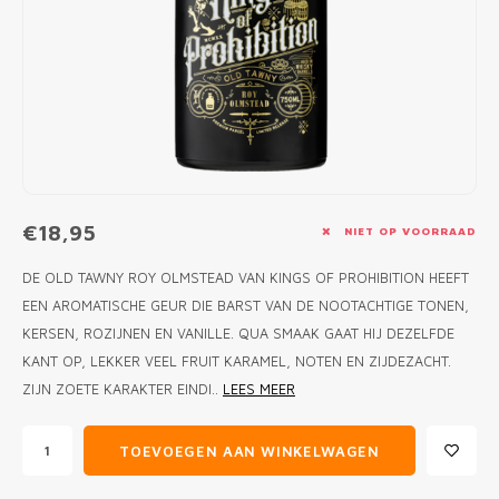
MONO
PREM
BBQ 
LAMP
KLED
PRIM
FUN 
AFDE
PANN
KAMA
PICKL
ROTIS
EMPA
€18,95
NIET OP VOORRAAD
DE OLD TAWNY ROY OLMSTEAD VAN KINGS OF PROHIBITION HEEFT
EEN AROMATISCHE GEUR DIE BARST VAN DE NOOTACHTIGE TONEN,
KERSEN, ROZIJNEN EN VANILLE. QUA SMAAK GAAT HIJ DEZELFDE
KANT OP, LEKKER VEEL FRUIT KARAMEL, NOTEN EN ZIJDEZACHT.
ZIJN ZOETE KARAKTER EINDI..
LEES MEER
TOEVOEGEN AAN WINKELWAGEN