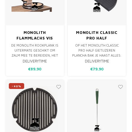
MONO
PREM
BBQ 
KLED
LAMP
PRIM
FUN 
AFDE
PANN
MONOLITH
MONOLITH CLASSIC
KAMA
PICKL
ROTIS
FLAMMLACHS VIS
PRO HALF
ROOKPLANK INCL RVS
GIETIJZEREN
DE MONOLITH ROOKPLANK IS
OP HET MONOLITH CLASSIC
EMPA
HOUDER
OMKEERBARE
UITERMATE GESCHIKT OM
PRO HALF GIETIJZEREN
PLANCHA SRS
ZALM MEE TE BEREIDEN, HET
PLANCHA BAK JE HAAST ALLES.
PLAATSEN VAN DE ROOKPLANK
DE GRILLPLAAT & PLANCHA
DELIVERYTIME
DELIVERYTIME
RONDOM EEN VUUR IS EEN
PAST PERFECT OP HET PRO
€89,90
€79,90
EEUWEN OUDE MANIER OM
SERIES SMART ROOSTER
VIS TE ROKEN.
SYSTEEM.
-40%