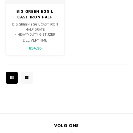
BIG GREEN EGG L
CAST IRON HALF
GRATE
BIG GREEN EGG L CAST IRON
HALF GRATE
• HEAVY-DUTY GIETIJZER
• TWEEZIJDIG TE GEBRUIKEN.
DELIVERYTIME
GEBRUIK DE ANDERE ZIJDE
€54,95
VOOR EXTRA BREDE
GRILLSTREPEN.
VOLG ONS