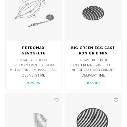
PETROMAX
BIG GREEN EGG CAST
GEVOGELTE
IRON GRID MINI
GRILLMAND MET
STEVIGE GEVOGELTE
DE GRILLRUIT IS DE
KETTING EN HAAK
GRILLMAND VAN PETROMAX
HANDTEKENING VAN DE CHEF.
MET KETTING EN HAAK, IDEAAL
MET DE CAST IRON GRID ZET
VOOR HET GRILLEN VAN HELE
JE HEM ZELF OOK OP JE
DELIVERYTIME
DELIVERYTIME
KIPPEN OF ANDER GEVOGELTE
ZALMMOTEN, STEAKS EN
€29,95
€65,00
BOVEN OPEN VUUR. GEMAAKT
GROENTE. DIT GIETIJZEREN
VAN ROESTVRIJ STAAL VOOR
ROOSTER ZORGT VOOR
DUURZAAMHEID EN
PERFECT DICHTGESCHROEID
EENVOUDIG IN GEBRUIK.
VLEES WAARDOOR DE SAPPEN
BETER BEWAARD BLIJVEN.
HEB JE JE GERECHT GESIGNE