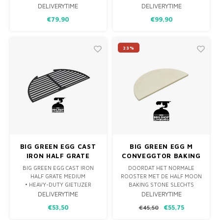
LEKKERSTE STEAKS HET
DE GRILLPLAAT & PLANCHA
DELIVERYTIME
DELIVERYTIME
ROOSTER PAST PERFECT OP
PAST PERFECT OP HET PRO
€79,90
€99,90
HET PRO SERIES SMART
SERIES SMART ROOSTER
ROOSTER SYSTEEM.
SYSTEEM.
23%
BIG GREEN EGG CAST
BIG GREEN EGG M
IRON HALF GRATE
CONVEGGTOR BAKING
MEDIUM
STONE HALF
BIG GREEN EGG CAST IRON
DOORDAT HET NORMALE
HALF GRATE MEDIUM
ROOSTER MET DE HALF MOON
• HEAVY-DUTY GIETIJZER
BAKING STONE SLECHTS
• TWEEZIJDIG TE GEBRUIKEN.
VOOR DE HELFT IS BEDEKT IS
DELIVERYTIME
DELIVERYTIME
GEBRUIK DE ANDERE ZIJDE
HET MOGELIJK OM
€53,50
€55,75
€45,50
VOOR EXTRA BREDE
TEGELIJKERTIJD INDIRECT TE
GRILLSTREPEN.
KOKEN EN TE...