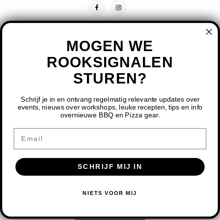
MOGEN WE
ROOKSIGNALEN
STUREN?
CONTACT
KLANTENSERVICE
Schrijf je in en ontvang regelmatig relevante updates over
events, nieuws over workshops, leuke recepten, tips en info
overnieuwe BBQ en Pizza gear.
MIJN ACCOUNT
DOOR HET GEBRUIKEN VAN ONZE WEBSITE, GA JE
Email
AKKOORD MET HET GEBRUIK VAN COOKIES OM ONZE
WEBSITE TE VERBETEREN.
SCHRIJF MIJ IN
DIT BERICHT VERBERGEN
MEER OVER COOKIES »
© COPYRIGHT 2026 BBQ SHOP LIMBURG - POWERED BY
LIGHTSPEED
-
NIETS VOOR MIJ
THEME BY
SHOPMONKEY