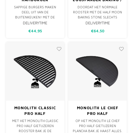
GIETIJZER
CONVEGGTOR STONE
SAPPIGE BURGERS MAKEN
DOORDAT HET NORMALE
HALF
DEEL UIT VAN DE
ROOSTER MET DE HALF MOON
BUITENKEUKEN! MET DE
BAKING STONE SLECHTS
PETROMAX BURGER CAST
VOOR DE HELFT IS BEDEKT IS
DELIVERYTIME
DELIVERYTIME
IRON KUNT U PERFECTE
HET MOGELIJK OM
€44,95
€64,50
BURGERS ROOSTEREN IN DE
TEGELIJKERTIJD INDIRECT TE
RONDE VORMEN MET EEN
KOKEN EN TE...
DIAMETER VAN TWAALF
CENTIMETER.
MONOLITH CLASSIC
MONOLITH LE CHEF
PRO HALF
PRO HALF
GIETIJZEREN ROOSTER
GIETIJZEREN
MET HET MONOLITH CLASSIC
OP HET MONOLITH LE CHEF
SRS
OMKEERBARE
PRO HALF GIETIJZEREN
PRO HALF GIETIJZEREN
PLANCHA SRS
ROOSTER BAK JE DE
PLANCHA BAK JE HAAST ALLES.