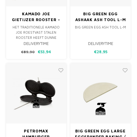
KAMADO JOE
BIG GREEN EGG
GIETIJZER ROOSTER –
ASHAAK ASH TOOL L-M
JOE JUNIOR & CLASSIC
HET TRADITIONELE KAMADO
BIG GREEN EGG ASH TOOL L-M
JOE ROESTVAST STALEN
ROOSTER HEEFT DUNNE
SPIJLEN, DIT GIETIJZEREN
DELIVERYTIME
DELIVERYTIME
ROOSTER VOOR DE JOE
€53,94
€28,95
€89,90
JUNIOR & CLASSIC SLAAT DE
WARMTE BETER OP EN GEEFT
TE GEKKE GRILL-MARKS.
PETROMAX
BIG GREEN EGG LARGE
HAMBURGER
EGGSPANDER BAKING /