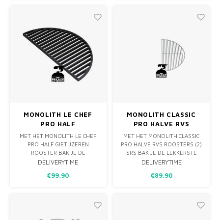
MONOLITH LE CHEF
MONOLITH CLASSIC
PRO HALF
PRO HALVE RVS
GIETIJZEREN ROOSTER
ROOSTERS (2) SRS
MET HET MONOLITH LE CHEF
MET HET MONOLITH CLASSIC
SRS
PRO HALF GIETIJZEREN
PRO HALVE RVS ROOSTERS (2)
ROOSTER BAK JE DE
SRS BAK JE DE LEKKERSTE
LEKKERSTE STEAKS HET
STEAKS HET ROOSTER PAST
DELIVERYTIME
DELIVERYTIME
ROOSTER PAST PERFECT OP
PERFECT OP HET PRO SERIES
€99,90
€89,90
HET PRO SERIES SMART
SMART ROOSTER SYSTEEM.
ROOSTER SYSTEEM.