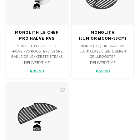
MONOLITH LE CHEF
MONOLITH
PRO HALVE RVS
(JUNIOR&ICON-33CM)
ROOSTERS (2) SRS
CLASSIC GIETIJZEREN
MONOLITH LE CHEF PRO
MONOLITH (JUNIOR&ICON-
GRILLROOSTER
HALVE RVS ROOSTERS (2) SRS
33CM) CLASSIC GIETIJZEREN
BAK JE DE LEKKERSTE STEAKS
GRILLROOSTER
HET ROOSTER PAST PERFECT
DELIVERYTIME
DELIVERYTIME
OP HET PRO SERIES SMART
€99,90
€69,90
ROOSTER SYSTEEM.