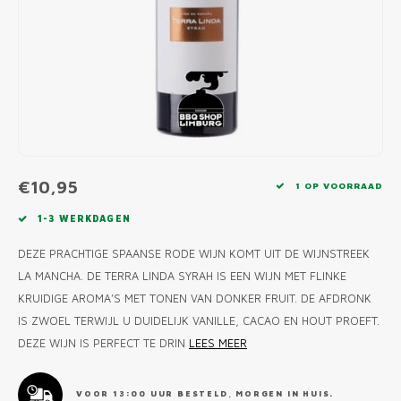
MONO
PREM
BBQ 
LAMP
KLED
PRIM
FUN 
AFDE
PANN
KAMA
PICKL
ROTIS
EMPA
€10,95
1 OP VOORRAAD
1-3 WERKDAGEN
DEZE PRACHTIGE SPAANSE RODE WIJN KOMT UIT DE WIJNSTREEK
LA MANCHA. DE TERRA LINDA SYRAH IS EEN WIJN MET FLINKE
KRUIDIGE AROMA’S MET TONEN VAN DONKER FRUIT. DE AFDRONK
IS ZWOEL TERWIJL U DUIDELIJK VANILLE, CACAO EN HOUT PROEFT.
DEZE WIJN IS PERFECT TE DRIN
LEES MEER
VOOR 13:00 UUR BESTELD, MORGEN IN HUIS.