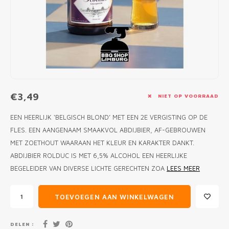
MONO
PREM
BBQ 
LAMP
KLED
PRIM
FUN 
AFDE
PANN
KAMA
PICKL
ROTIS
EMPA
€3,49
NIET OP VOORRAAD
EEN HEERLIJK ‘BELGISCH BLOND’ MET EEN 2E VERGISTING OP DE
FLES. EEN AANGENAAM SMAAKVOL ABDIJBIER, AF-GEBROUWEN
MET ZOETHOUT WAARAAN HET KLEUR EN KARAKTER DANKT.
ABDIJBIER ROLDUC IS MET 6,5% ALCOHOL EEN HEERLIJKE
BEGELEIDER VAN DIVERSE LICHTE GERECHTEN ZOA
LEES MEER
TOEVOEGEN AAN WINKELWAGEN
DELEN :