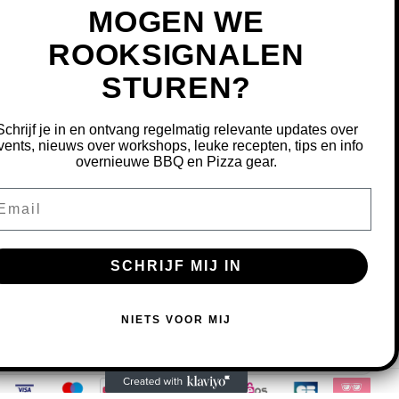
MOGEN WE
ROOKSIGNALEN
STUREN?
MIJN ACCOUNT
REGISTREREN
Schrijf je in en ontvang regelmatig relevante updates over
MIJN BESTELLINGEN
vents, nieuws over workshops, leuke recepten, tips en info
overnieuwe BBQ en Pizza gear.
MIJN TICKETS
MIJN VERLANGLIJST
ail
OURNEREN
SCHRIJF MIJ IN
S OM ONZE WEBSITE TE VERBETEREN.
NIETS VOOR MIJ
MEER OVER COOKIES »