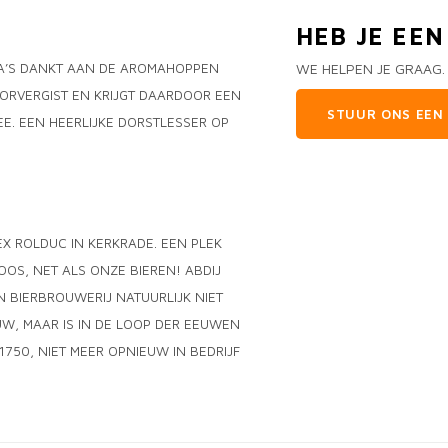
HEB JE EE
OMA’S DANKT AAN DE AROMAHOPPEN
WE HELPEN JE GRAAG.
OORVERGIST EN KRIJGT DAARDOOR EEN
STUUR ONS EEN 
E. EEN HEERLIJKE DORSTLESSER OP
X ROLDUC IN KERKRADE. EEN PLEK
OOS, NET ALS ONZE BIEREN! ABDIJ
 BIERBROUWERIJ NATUURLIJK NIET
UW, MAAR IS IN DE LOOP DER EEUWEN
750, NIET MEER OPNIEUW IN BEDRIJF