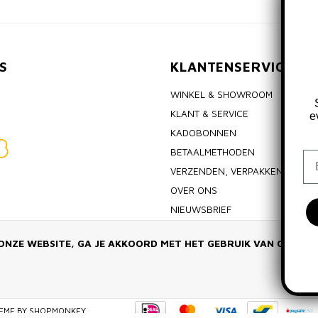
S
KLANTENSERVICE
WINKEL & SHOWROOM
KLANT & SERVICE
e
KADOBONNEN
BETAALMETHODEN
Em
VERZENDEN, VERPAKKEN & RET
OVER ONS
NIEUWSBRIEF
ALGEMENE VOORWAARDEN
ONZE WEBSITE, GA JE AKKOORD MET HET GEBRUIK VAN COOKIE
PRIVACY POLICY
EME BY
SHOPMONKEY