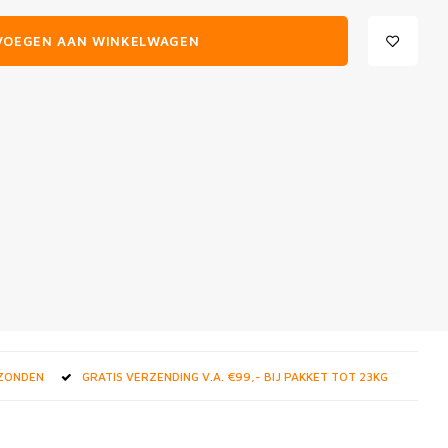
VOEGEN AAN WINKELWAGEN
RZONDEN
GRATIS VERZENDING V.A. €99,- BIJ PAKKET TOT 23KG