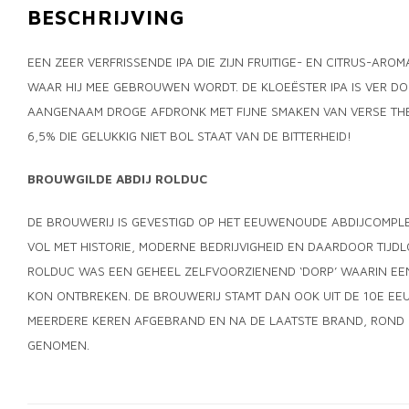
BESCHRIJVING
EEN ZEER VERFRISSENDE IPA DIE ZIJN FRUITIGE- EN CITRUS-AR
WAAR HIJ MEE GEBROUWEN WORDT. DE KLOEËSTER IPA IS VER D
AANGENAAM DROGE AFDRONK MET FIJNE SMAKEN VAN VERSE THE
6,5% DIE GELUKKIG NIET BOL STAAT VAN DE BITTERHEID!
BROUWGILDE ABDIJ ROLDUC
DE BROUWERIJ IS GEVESTIGD OP HET EEUWENOUDE ABDIJCOMPLE
VOL MET HISTORIE, MODERNE BEDRIJVIGHEID EN DAARDOOR TIJDL
ROLDUC WAS EEN GEHEEL ZELFVOORZIENEND ‘DORP’ WAARIN EEN
KON ONTBREKEN. DE BROUWERIJ STAMT DAN OOK UIT DE 10E EE
MEERDERE KEREN AFGEBRAND EN NA DE LAATSTE BRAND, ROND 1
GENOMEN.