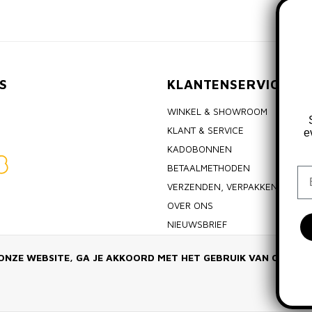
S
KLANTENSERVICE
WINKEL & SHOWROOM
KLANT & SERVICE
e
KADOBONNEN
BETAALMETHODEN
Em
VERZENDEN, VERPAKKEN & RET
OVER ONS
NIEUWSBRIEF
ALGEMENE VOORWAARDEN
ONZE WEBSITE, GA JE AKKOORD MET HET GEBRUIK VAN COOKIE
PRIVACY POLICY