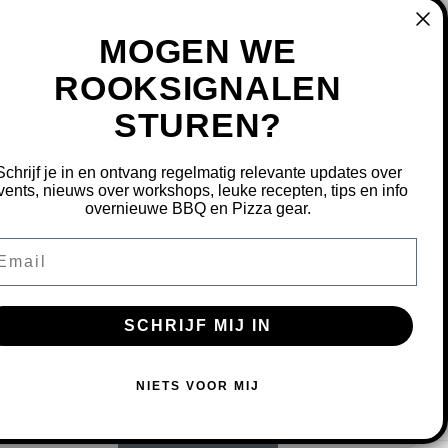
MOGEN WE
ROOKSIGNALEN
STUREN?
MIJN ACCOUNT
REGISTREREN
Schrijf je in en ontvang regelmatig relevante updates over
MIJN BESTELLINGEN
vents, nieuws over workshops, leuke recepten, tips en info
overnieuwe BBQ en Pizza gear.
MIJN TICKETS
MIJN VERLANGLIJST
ail
OURNEREN
SCHRIJF MIJ IN
S OM ONZE WEBSITE TE VERBETEREN.
NIETS VOOR MIJ
MEER OVER COOKIES »