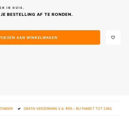
N IN HUIS.
JE BESTELLING AF TE RONDEN.
VOEGEN AAN WINKELWAGEN
RZONDEN
GRATIS VERZENDING V.A. €99,- BIJ PAKKET TOT 23KG