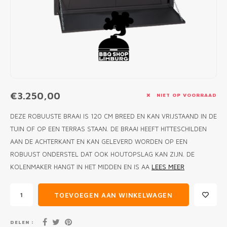
MONO
PREM
BBQ 
LAMP
KLED
PRIM
FUN 
AFDE
PANN
KAMA
PICKL
ROTIS
EMPA
€3.250,00
NIET OP VOORRAAD
DEZE ROBUUSTE BRAAI IS 120 CM BREED EN KAN VRIJSTAAND IN DE
TUIN OF OP EEN TERRAS STAAN. DE BRAAI HEEFT HITTESCHILDEN
AAN DE ACHTERKANT EN KAN GELEVERD WORDEN OP EEN
ROBUUST ONDERSTEL DAT OOK HOUTOPSLAG KAN ZIJN. DE
KOLENMAKER HANGT IN HET MIDDEN EN IS AA
LEES MEER
TOEVOEGEN AAN WINKELWAGEN
DELEN :