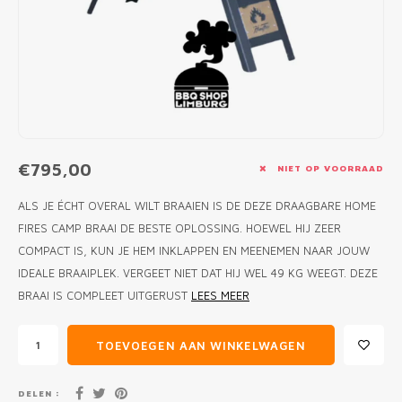
MONO
PREM
BBQ 
LAMP
KLED
PRIM
FUN 
AFDE
PANN
KAMA
PICKL
ROTIS
EMPA
€795,00
NIET OP VOORRAAD
ALS JE ÉCHT OVERAL WILT BRAAIEN IS DE DEZE DRAAGBARE HOME
FIRES CAMP BRAAI DE BESTE OPLOSSING. HOEWEL HIJ ZEER
COMPACT IS, KUN JE HEM INKLAPPEN EN MEENEMEN NAAR JOUW
IDEALE BRAAIPLEK. VERGEET NIET DAT HIJ WEL 49 KG WEEGT. DEZE
BRAAI IS COMPLEET UITGERUST
LEES MEER
TOEVOEGEN AAN WINKELWAGEN
DELEN :