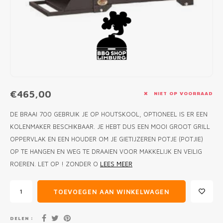
MONO
PREM
BBQ 
LAMP
KLED
PRIM
FUN 
AFDE
PANN
KAMA
PICKL
ROTIS
EMPA
€465,00
NIET OP VOORRAAD
DE BRAAI 700 GEBRUIK JE OP HOUTSKOOL, OPTIONEEL IS ER EEN
KOLENMAKER BESCHIKBAAR. JE HEBT DUS EEN MOOI GROOT GRILL
OPPERVLAK EN EEN HOUDER OM JE GIETIJZEREN POTJE (POTJIE)
OP TE HANGEN EN WEG TE DRAAIEN VOOR MAKKELIJK EN VEILIG
ROEREN. LET OP ! ZONDER O
LEES MEER
TOEVOEGEN AAN WINKELWAGEN
DELEN :