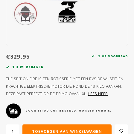
MONO
PREM
BBQ 
LAMP
KLED
PRIM
FUN 
AFDE
PANN
KAMA
PICKL
ROTIS
EMPA
€329,95
2 OP VOORRAAD
1-3 WERKDAGEN
THE SPIT ON FIRE IS EEN ROTISSERIE MET EEN RVS DRAAI SPIT EN
KRACHTIGE ELEKTRISCHE MOTOR DIE ROND DE 18 KILO AANKAN.
DEZE PAST PERFECT OP DE PRIMO OVAAL XL.
LEES MEER
VOOR 13:00 UUR BESTELD, MORGEN IN HUIS.
TOEVOEGEN AAN WINKELWAGEN