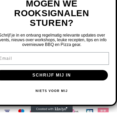
MOGEN WE
ROOKSIGNALEN
STUREN?
MIJN ACCOUNT
REGISTREREN
Schrijf je in en ontvang regelmatig relevante updates over
MIJN BESTELLINGEN
vents, nieuws over workshops, leuke recepten, tips en info
overnieuwe BBQ en Pizza gear.
MIJN TICKETS
MIJN VERLANGLIJST
ail
OURNEREN
SCHRIJF MIJ IN
S OM ONZE WEBSITE TE VERBETEREN.
NIETS VOOR MIJ
MEER OVER COOKIES »