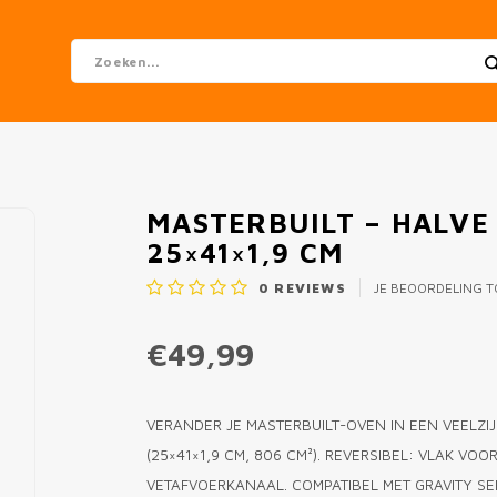
MASTERBUILT – HALVE
25×41×1,9 CM
0
REVIEWS
JE BEOORDELING 
€49,99
VERANDER JE MASTERBUILT-OVEN IN EEN VEELZIJ
(25×41×1,9 CM, 806 CM²). REVERSIBEL: VLAK VO
VETAFVOERKANAAL. COMPATIBEL MET GRAVITY SER