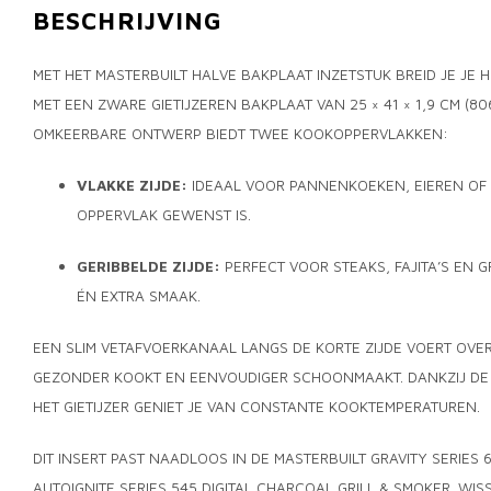
BESCHRIJVING
MET HET MASTERBUILT HALVE BAKPLAAT INZETSTUK BREID JE JE
MET EEN ZWARE GIETIJZEREN BAKPLAAT VAN 25 × 41 × 1,9 CM (8
OMKEERBARE ONTWERP BIEDT TWEE KOOKOPPERVLAKKEN:
VLAKKE ZIJDE:
IDEAAL VOOR PANNENKOEKEN, EIEREN OF
OPPERVLAK GEWENST IS.
GERIBBELDE ZIJDE:
PERFECT VOOR STEAKS, FAJITA’S EN 
ÉN EXTRA SMAAK.
EEN SLIM VETAFVOERKANAAL LANGS DE KORTE ZIJDE VOERT OVER
GEZONDER KOOKT EN EENVOUDIGER SCHOONMAAKT. DANKZIJ DE 
HET GIETIJZER GENIET JE VAN CONSTANTE KOOKTEMPERATUREN.
DIT INSERT PAST NAADLOOS IN DE MASTERBUILT GRAVITY SERIES 6
AUTOIGNITE SERIES 545 DIGITAL CHARCOAL GRILL & SMOKER. WI