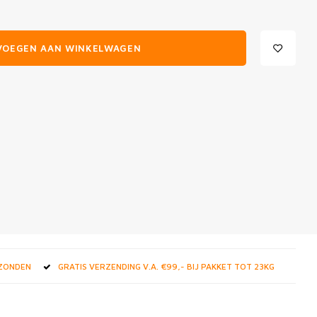
VOEGEN AAN WINKELWAGEN
RZONDEN
GRATIS VERZENDING V.A. €99,- BIJ PAKKET TOT 23KG