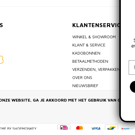
S
KLANTENSERVICE
WINKEL & SHOWROOM
KLANT & SERVICE
e
KADOBONNEN
BETAALMETHODEN
Em
VERZENDEN, VERPAKKEN & RET
OVER ONS
NIEUWSBRIEF
ALGEMENE VOORWAARDEN
ONZE WEBSITE, GA JE AKKOORD MET HET GEBRUIK VAN COOKIE
PRIVACY POLICY
EME BY
SHOPMONKEY