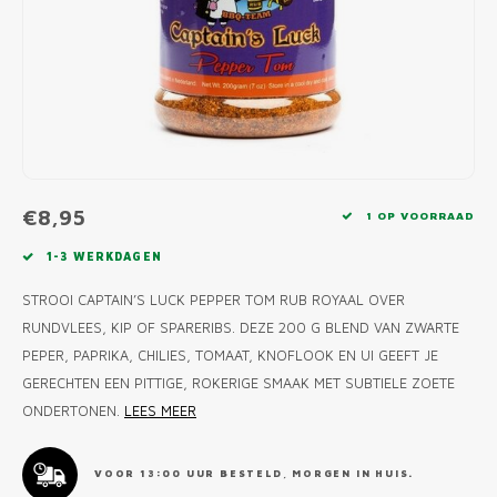
MONO
PREM
BBQ 
LAMP
KLED
PRIM
FUN 
AFDE
PANN
KAMA
PICKL
ROTIS
EMPA
€8,95
1 OP VOORRAAD
1-3 WERKDAGEN
STROOI CAPTAIN’S LUCK PEPPER TOM RUB ROYAAL OVER
RUNDVLEES, KIP OF SPARERIBS. DEZE 200 G BLEND VAN ZWARTE
PEPER, PAPRIKA, CHILIES, TOMAAT, KNOFLOOK EN UI GEEFT JE
GERECHTEN EEN PITTIGE, ROKERIGE SMAAK MET SUBTIELE ZOETE
ONDERTONEN.
LEES MEER
VOOR 13:00 UUR BESTELD, MORGEN IN HUIS.