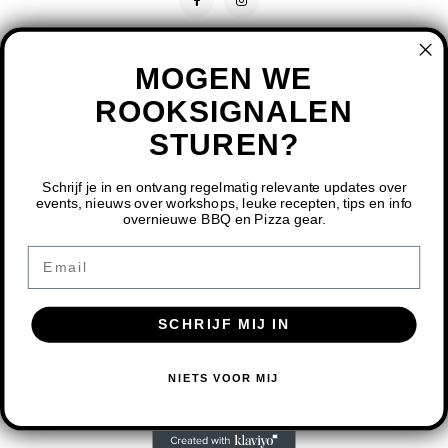
MOGEN WE
ROOKSIGNALEN
STUREN?
CONTACT
KLANTENSERVICE
Schrijf je in en ontvang regelmatig relevante updates over
events, nieuws over workshops, leuke recepten, tips en info
overnieuwe BBQ en Pizza gear.
MIJN ACCOUNT
DOOR HET GEBRUIKEN VAN ONZE WEBSITE, GA JE
Email
AKKOORD MET HET GEBRUIK VAN COOKIES OM ONZE
WEBSITE TE VERBETEREN.
SCHRIJF MIJ IN
DIT BERICHT VERBERGEN
MEER OVER COOKIES »
© COPYRIGHT 2026 BBQ SHOP LIMBURG - POWERED BY
LIGHTSPEED
-
NIETS VOOR MIJ
THEME BY
SHOPMONKEY