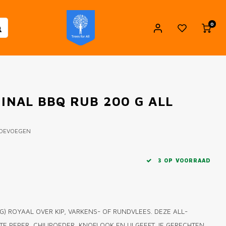
0
GINAL BBQ RUB 200 G ALL
TOEVOEGEN
3 OP VOORRAAD
G) ROYAAL OVER KIP, VARKENS- OF RUNDVLEES. DEZE ALL-
TE PEPER, CHILIPOEDER, KNOFLOOK EN UI GEEFT JE GERECHTEN