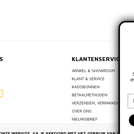
S
KLANTENSERVICE
WINKEL & SHOWROOM
KLANT & SERVICE
e
KADOBONNEN
BETAALMETHODEN
Em
VERZENDEN, VERPAKKEN & RET
OVER ONS
NIEUWSBRIEF
ALGEMENE VOORWAARDEN
ONZE WEBSITE, GA JE AKKOORD MET HET GEBRUIK VAN COOKIE