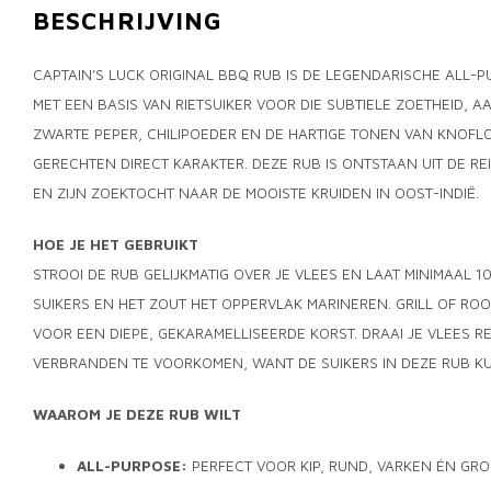
BESCHRIJVING
CAPTAIN’S LUCK ORIGINAL BBQ RUB IS DE LEGENDARISCHE ALL-P
MET EEN BASIS VAN RIETSUIKER VOOR DIE SUBTIELE ZOETHEID, 
ZWARTE PEPER, CHILIPOEDER EN DE HARTIGE TONEN VAN KNOFLOO
GERECHTEN DIRECT KARAKTER. DEZE RUB IS ONTSTAAN UIT DE RE
EN ZIJN ZOEKTOCHT NAAR DE MOOISTE KRUIDEN IN OOST-INDIË.
HOE JE HET GEBRUIKT
STROOI DE RUB GELIJKMATIG OVER JE VLEES EN LAAT MINIMAAL 1
SUIKERS EN HET ZOUT HET OPPERVLAK MARINEREN. GRILL OF ROOK 
VOOR EEN DIEPE, GEKARAMELLISEERDE KORST. DRAAI JE VLEES RE
VERBRANDEN TE VOORKOMEN, WANT DE SUIKERS IN DEZE RUB K
WAAROM JE DEZE RUB WILT
ALL-PURPOSE:
PERFECT VOOR KIP, RUND, VARKEN ÉN GR