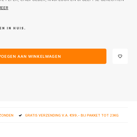
MEER
N IN HUIS.
VOEGEN AAN WINKELWAGEN
RZONDEN
GRATIS VERZENDING V.A. €99,- BIJ PAKKET TOT 23KG