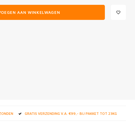
VOEGEN AAN WINKELWAGEN
RZONDEN
GRATIS VERZENDING V.A. €99,- BIJ PAKKET TOT 23KG