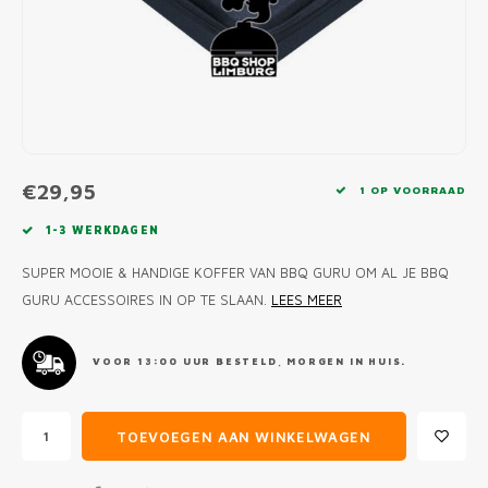
MONO
PREM
BBQ 
LAMP
KLED
PRIM
FUN 
AFDE
PANN
KAMA
PICKL
ROTIS
EMPA
€29,95
1 OP VOORRAAD
1-3 WERKDAGEN
SUPER MOOIE & HANDIGE KOFFER VAN BBQ GURU OM AL JE BBQ
GURU ACCESSOIRES IN OP TE SLAAN.
LEES MEER
VOOR 13:00 UUR BESTELD, MORGEN IN HUIS.
TOEVOEGEN AAN WINKELWAGEN