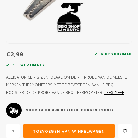
MONO
PREM
BBQ 
LAMP
KLED
PRIM
FUN 
AFDE
PANN
KAMA
PICKL
ROTIS
EMPA
€2,99
5 OP VOORRAAD
1-3 WERKDAGEN
ALLIGATOR CLIP'S ZIJN IDEAAL OM DE PIT PROBE VAN DE MEESTE
MERKEN THERMOMETERS MEE TE BEVESTIGEN AAN JE BBQ
ROOSTER OF DE PROBE VAN JE BBQ THERMOMETER.
LEES MEER
VOOR 13:00 UUR BESTELD, MORGEN IN HUIS.
TOEVOEGEN AAN WINKELWAGEN