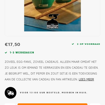
MONO
PREM
BBQ 
LAMP
KLED
PRIM
FUN 
AFDE
PANN
KAMA
PICKL
ROTIS
EMPA
€17,50
2 OP VOORRAAD
1-3 WERKDAGEN
ZOVEEL EGG-FANS, ZOVEEL CADEAUS. ALLEEN MAAR OMDAT HET
ZO LEUK IS OM IEMAND TE VERRASSEN EN EEN CADEAU TE GEVEN.
JE BEGRIJPT WEL, DIT PEPER EN ZOUT SETJE IS EEN TOEVOEGING
AAN DE COLLECTIE VAN CADEAU EN FAN ARTIKELEN.
LEES MEER
VOOR 13:00 UUR BESTELD, MORGEN IN HUIS.