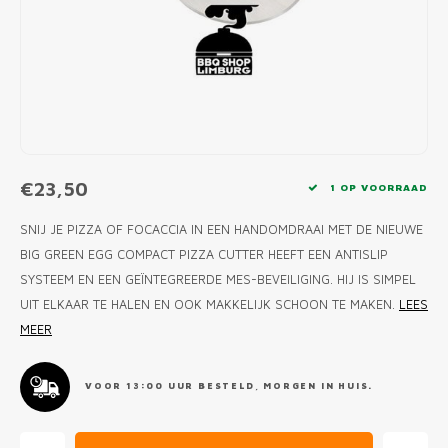
MONO
PREM
BBQ 
LAMP
KLED
PRIM
FUN 
AFDE
PANN
KAMA
PICKL
ROTIS
EMPA
€23,50
1 OP VOORRAAD
SNIJ JE PIZZA OF FOCACCIA IN EEN HANDOMDRAAI MET DE NIEUWE
BIG GREEN EGG COMPACT PIZZA CUTTER HEEFT EEN ANTISLIP
SYSTEEM EN EEN GEÏNTEGREERDE MES-BEVEILIGING. HIJ IS SIMPEL
UIT ELKAAR TE HALEN EN OOK MAKKELIJK SCHOON TE MAKEN.
LEES
MEER
VOOR 13:00 UUR BESTELD, MORGEN IN HUIS.