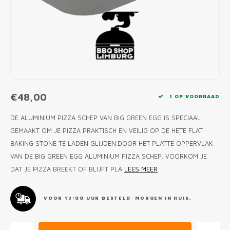
MONO
PREM
BBQ 
LAMP
KLED
PRIM
FUN 
AFDE
PANN
KAMA
PICKL
ROTIS
EMPA
€48,00
1 OP VOORRAAD
DE ALUMINIUM PIZZA SCHEP VAN BIG GREEN EGG IS SPECIAAL
GEMAAKT OM JE PIZZA PRAKTISCH EN VEILIG OP DE HETE FLAT
BAKING STONE TE LADEN GLIJDEN.DOOR HET PLATTE OPPERVLAK
VAN DE BIG GREEN EGG ALUMINIUM PIZZA SCHEP, VOORKOM JE
DAT JE PIZZA BREEKT OF BLIJFT PLA
LEES MEER
VOOR 13:00 UUR BESTELD, MORGEN IN HUIS.