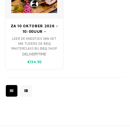
MONO
PREM
BBQ 
LAMP
KLED
PRIM
FUN 
AFDE
PANN
ZA 10 OKTOBER 2026 -
10:00UUR -
KAMA
PICKL
ROTIS
MASTERCLASS
LEER DE KNEEPJES VAN HET
AMERICAN BBQ
VAK TIJDENS DE BBQ
EMPA
MASTERCLASS BIJ BBQ SHOP
LIMBURG. ONTDEK HOE JE
DELIVERYTIME
SMOKEY CHICKEN, ST. LOUIS
€134,95
STYLE RIBS, PULLED PORK EN
BEEF BRISKET BEREIDT MET
ZOWEL LOW & SLOW ALS HOT
& FAST TECHNIEKEN.