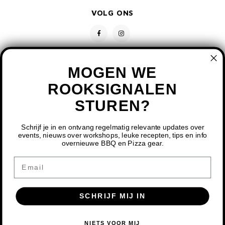
VOLG ONS
MOGEN WE
ROOKSIGNALEN
STUREN?
CONTACT
KLANTENSERVICE
Schrijf je in en ontvang regelmatig relevante updates over
events, nieuws over workshops, leuke recepten, tips en info
overnieuwe BBQ en Pizza gear.
MIJN ACCOUNT
DOOR HET GEBRUIKEN VAN ONZE WEBSITE, GA JE
Email
AKKOORD MET HET GEBRUIK VAN COOKIES OM ONZE
WEBSITE TE VERBETEREN.
SCHRIJF MIJ IN
DIT BERICHT VERBERGEN
MEER OVER COOKIES »
© COPYRIGHT 2026 BBQ SHOP LIMBURG - POWERED BY
LIGHTSPEED
-
NIETS VOOR MIJ