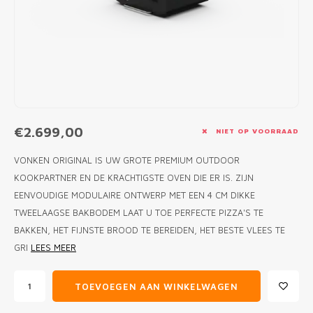
MONO
PREM
BBQ 
LAMP
KLED
PRIM
FUN 
AFDE
PANN
KAMA
PICKL
ROTIS
EMPA
€2.699,00
NIET OP VOORRAAD
VONKEN ORIGINAL IS UW GROTE PREMIUM OUTDOOR
KOOKPARTNER EN DE KRACHTIGSTE OVEN DIE ER IS. ZIJN
EENVOUDIGE MODULAIRE ONTWERP MET EEN 4 CM DIKKE
TWEELAAGSE BAKBODEM LAAT U TOE PERFECTE PIZZA'S TE
BAKKEN, HET FIJNSTE BROOD TE BEREIDEN, HET BESTE VLEES TE
GRI
LEES MEER
TOEVOEGEN AAN WINKELWAGEN