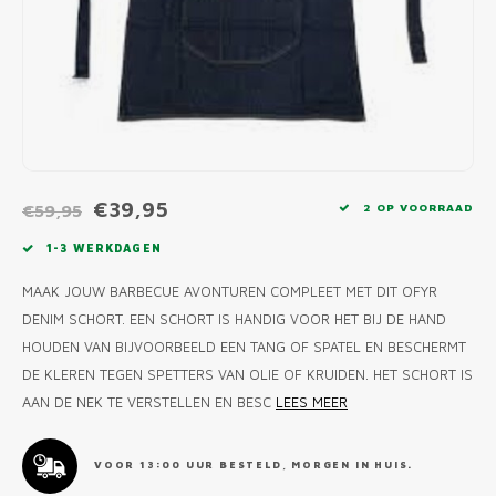
MONO
PREM
BBQ 
LAMP
KLED
PRIM
FUN 
AFDE
PANN
KAMA
PICKL
ROTIS
EMPA
€39,95
€59,95
2 OP VOORRAAD
1-3 WERKDAGEN
MAAK JOUW BARBECUE AVONTUREN COMPLEET MET DIT OFYR
DENIM SCHORT. EEN SCHORT IS HANDIG VOOR HET BIJ DE HAND
HOUDEN VAN BIJVOORBEELD EEN TANG OF SPATEL EN BESCHERMT
DE KLEREN TEGEN SPETTERS VAN OLIE OF KRUIDEN. HET SCHORT IS
AAN DE NEK TE VERSTELLEN EN BESC
LEES MEER
VOOR 13:00 UUR BESTELD, MORGEN IN HUIS.