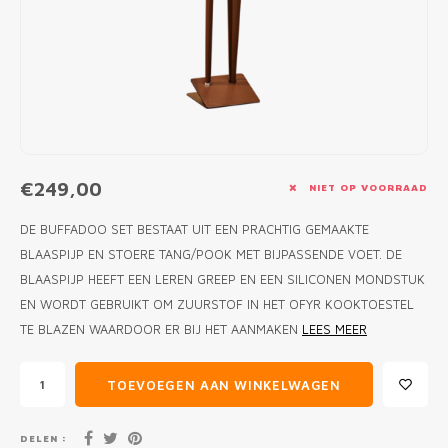
MONO
PREM
BBQ 
LAMP
KLED
PRIM
FUN 
AFDE
PANN
KAMA
PICKL
ROTIS
EMPA
€249,00
NIET OP VOORRAAD
DE BUFFADOO SET BESTAAT UIT EEN PRACHTIG GEMAAKTE
BLAASPIJP EN STOERE TANG/POOK MET BIJPASSENDE VOET. DE
BLAASPIJP HEEFT EEN LEREN GREEP EN EEN SILICONEN MONDSTUK
EN WORDT GEBRUIKT OM ZUURSTOF IN HET OFYR KOOKTOESTEL
TE BLAZEN WAARDOOR ER BIJ HET AANMAKEN
LEES MEER
TOEVOEGEN AAN WINKELWAGEN
DELEN :