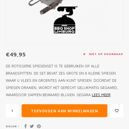
MONO
PREM
BBQ 
LAMP
KLED
PRIM
FUN 
AFDE
PANN
KAMA
PICKL
ROTIS
EMPA
€49,95
NIET OP VOORRAAD
DE ROTISSERIE SPIESENSET IS TE GEBRUIKEN OP ALLE
BRAADSPITTEN. DE SET BEVAT ZES GROTE EN 6 KLEINE SPIESEN
WAAR U VLEES EN GROENTES AAN KUNT SPIESEN. DOORDAT DE
SPIESEN DRAAIEN, WORDT HET GERECHT GELIJKMATIG GEGAARD,
WAARDOOR SAPPEN BEWAARD BLIJVEN. GEGARA
LEES MEER
TOEVOEGEN AAN WINKELWAGEN
DELEN :