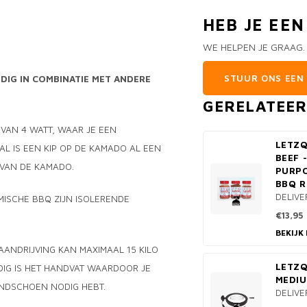
HEB JE EE
WE HELPEN JE GRAAG.
STUUR ONS EEN 
DIG IN COMBINATIE MET ANDERE
GERELATEE
 VAN 4 WATT, WAAR JE EEN
LETZQ
AL IS EEN KIP OP DE KAMADO AL EEN
BEEF 
R VAN DE KAMADO.
PURPO
BBQ R
DELIVE
MISCHE BBQ ZIJN ISOLERENDE
€13,95
BEKIJK
 AANDRIJVING KAN MAXIMAAL 15 KILO
LETZQ
IG IS HET HANDVAT WAARDOOR JE
MEDI
ANDSCHOEN NODIG HEBT.
DELIVE