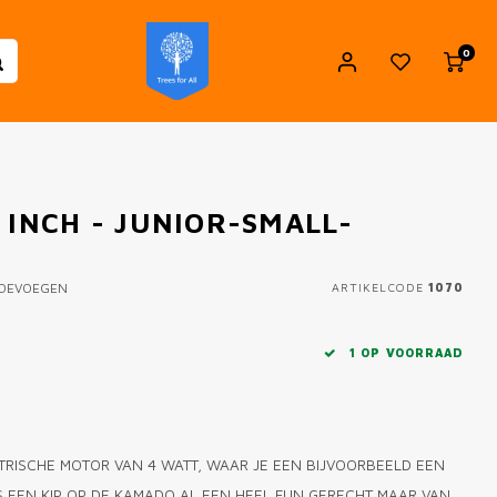
0
 INCH - JUNIOR-SMALL-
TOEVOEGEN
ARTIKELCODE
1070
1 OP VOORRAAD
EKTRISCHE MOTOR VAN 4 WATT, WAAR JE EEN BIJVOORBEELD EEN
IS EEN KIP OP DE KAMADO AL EEN HEEL FIJN GERECHT MAAR VAN