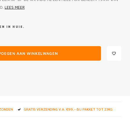
DO.
LEES MEER
N IN HUIS.
VOEGEN AAN WINKELWAGEN
RZONDEN
GRATIS VERZENDING V.A. €99,- BIJ PAKKET TOT 23KG