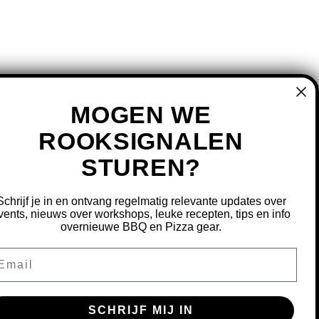
MOGEN WE
ROOKSIGNALEN
STUREN?
MIJN ACCOUNT
REGISTREREN
Schrijf je in en ontvang regelmatig relevante updates over
MIJN BESTELLINGEN
vents, nieuws over workshops, leuke recepten, tips en info
overnieuwe BBQ en Pizza gear.
MIJN TICKETS
MIJN VERLANGLIJST
ail
OURNEREN
SCHRIJF MIJ IN