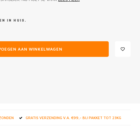
N IN HUIS.
VOEGEN AAN WINKELWAGEN
RZONDEN
GRATIS VERZENDING V.A. €99,- BIJ PAKKET TOT 23KG