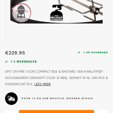
MONO
PREM
BBQ 
LAMP
KLED
PRIM
FUN 
AFDE
PANN
KAMA
PICKL
ROTIS
EMPA
€229,95
1 OP VOORRAAD
1-3 WERKDAGEN
SPIT ON FIRE VOOR COMPACT BGE & BASTARD. EEN KWALITATIEF
HOOGWAARDIG DRAAISPIT VOOR JE BBQ, GEMAKT IN NL VAN RVS &
POEDERCOAT RVS.
LEES MEER
VOOR 13:00 UUR BESTELD, MORGEN IN HUIS.