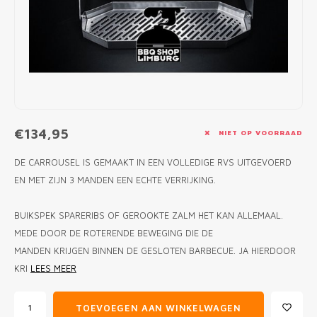
MONO
PREM
BBQ 
LAMP
KLED
PRIM
FUN 
AFDE
PANN
KAMA
PICKL
ROTIS
EMPA
€134,95
NIET OP VOORRAAD
DE CARROUSEL IS GEMAAKT IN EEN VOLLEDIGE RVS UITGEVOERD
EN MET ZIJN 3 MANDEN EEN ECHTE VERRIJKING.
BUIKSPEK SPARERIBS OF GEROOKTE ZALM HET KAN ALLEMAAL.
MEDE DOOR DE ROTERENDE BEWEGING DIE DE
MANDEN KRIJGEN BINNEN DE GESLOTEN BARBECUE. JA HIERDOOR
KRI
LEES MEER
TOEVOEGEN AAN WINKELWAGEN