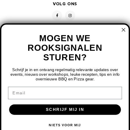
VOLG ONS
MONO
PREM
BBQ 
LAMP
KLED
PRIM
FUN 
AFDE
PANN
KAMA
PICKL
MOGEN WE
ROTIS
ROOKSIGNALEN
EMPA
STUREN?
CONTACT
KLANTENSERVICE
Schrijf je in en ontvang regelmatig relevante updates over
events, nieuws over workshops, leuke recepten, tips en info
overnieuwe BBQ en Pizza gear.
MIJN ACCOUNT
DOOR HET GEBRUIKEN VAN ONZE WEBSITE, GA JE
Email
AKKOORD MET HET GEBRUIK VAN COOKIES OM ONZE
WEBSITE TE VERBETEREN.
SCHRIJF MIJ IN
DIT BERICHT VERBERGEN
MEER OVER COOKIES »
© COPYRIGHT 2026 BBQ SHOP LIMBURG - POWERED BY
LIGHTSPEED
-
NIETS VOOR MIJ
THEME BY
SHOPMONKEY