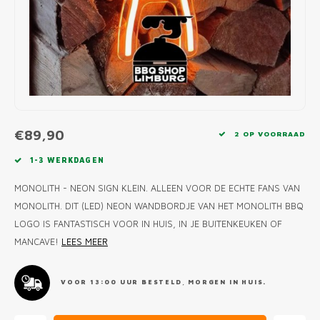
MONO
PREM
BBQ 
LAMP
KLED
PRIM
FUN 
AFDE
PANN
KAMA
PICKL
ROTIS
EMPA
€89,90
2 OP VOORRAAD
1-3 WERKDAGEN
MONOLITH - NEON SIGN KLEIN. ALLEEN VOOR DE ECHTE FANS VAN
MONOLITH. DIT (LED) NEON WANDBORDJE VAN HET MONOLITH BBQ
LOGO IS FANTASTISCH VOOR IN HUIS, IN JE BUITENKEUKEN OF
MANCAVE!
LEES MEER
VOOR 13:00 UUR BESTELD, MORGEN IN HUIS.