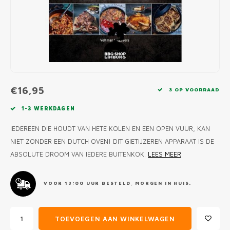
MONO
PREM
BBQ 
LAMP
KLED
PRIM
FUN 
AFDE
PANN
KAMA
PICKL
ROTIS
EMPA
€16,95
3 OP VOORRAAD
1-3 WERKDAGEN
IEDEREEN DIE HOUDT VAN HETE KOLEN EN EEN OPEN VUUR, KAN
NIET ZONDER EEN DUTCH OVEN! DIT GIETIJZEREN APPARAAT IS DE
ABSOLUTE DROOM VAN IEDERE BUITENKOK.
LEES MEER
VOOR 13:00 UUR BESTELD, MORGEN IN HUIS.
TOEVOEGEN AAN WINKELWAGEN