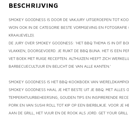
BESCHRIJVING
SMOKEY GOODNESS IS DOOR DE VAKJURY UITGEROEPEN TOT KOOK
WON OOK IN DE CATEGORIE BESTE VORMGEVING EN FOTOGRAFIE 
KRAAIJEVELD).
DE JURY OVER SMOKEY GOODNESS: 'HET BBQ THEMA IS IN DIT BO
VLAKKEN, DOORGEVOERD. JE RUIKT DE BBQ BIJNA. HET IS EEN P
VET BOEK MET RUIGE RECEPTEN. ALTHUIZEN HEEFT ZICH WERKELI
BARBECUECULTUUR EN BELICHT DIE VAN ALLE KANTEN.'
SMOKEY GOODNESS IS HET BBQ-KOOKBOEK VAN WERELDKAMPIOE
SMOKEY GOODNESS HAAL JE HET BESTE UIT JE BBQ. MET ALLES 
TEMPERATUURBEHEERSING, GOUDEN TIPS EN INSPIRERENDE REC
PORK EN VAN SUSHI ROLL TOT KIP OP EEN BIERBLIKJE. VOOR JE 
AAN DE GRILL, HET VUUR EN DE ROOK ALS JORD. GET YOUR GRILL