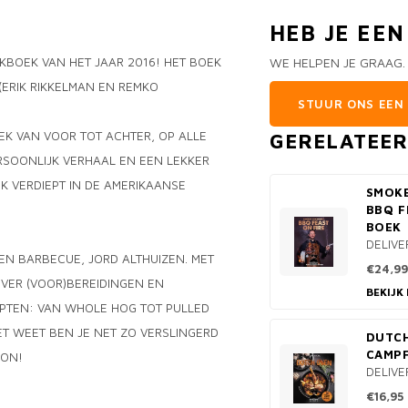
HEB JE EE
BOEK VAN HET JAAR 2016! HET BOEK
WE HELPEN JE GRAAG.
(ERIK RIKKELMAN EN REMKO
STUUR ONS EEN 
EK VAN VOOR TOT ACHTER, OP ALLE
GERELATEE
ERSOONLIJK VERHAAL EN EEN LEKKER
JK VERDIEPT IN DE AMERIKAANSE
SMOK
BBQ F
BOEK
DELIVE
N BARBECUE, JORD ALTHUIZEN. MET
€24,99
OVER (VOOR)BEREIDINGEN EN
BEKIJK
EPTEN: VAN WHOLE HOG TOT PULLED
HET WEET BEN JE NET ZO VERSLINGERD
DUTCH
CAMPF
 ON!
DELIVE
€16,95