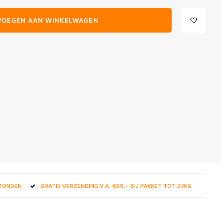
VOEGEN AAN WINKELWAGEN
RZONDEN
GRATIS VERZENDING V.A. €99,- BIJ PAKKET TOT 23KG