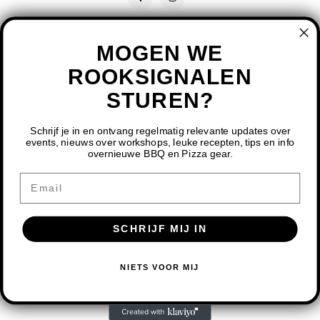
MOGEN WE
ROOKSIGNALEN
STUREN?
CONTACT
KLANTENSERVICE
Schrijf je in en ontvang regelmatig relevante updates over
events, nieuws over workshops, leuke recepten, tips en info
overnieuwe BBQ en Pizza gear.
MIJN ACCOUNT
DOOR HET GEBRUIKEN VAN ONZE WEBSITE, GA JE
Email
AKKOORD MET HET GEBRUIK VAN COOKIES OM ONZE
WEBSITE TE VERBETEREN.
SCHRIJF MIJ IN
DIT BERICHT VERBERGEN
MEER OVER COOKIES »
© COPYRIGHT 2026 BBQ SHOP LIMBURG - POWERED BY
LIGHTSPEED
-
NIETS VOOR MIJ
THEME BY
SHOPMONKEY