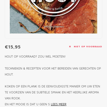
MONO
PREM
BBQ 
LAMP
KLED
PRIM
FUN 
AFDE
PANN
KAMA
PICKL
ROTIS
EMPA
€15,95
NIET OP VOORRAAD
HOUT OP VOORRAAD? ZOU WEL MOETEN!
TECHNIEKEN & RECEPTEN VOOR HET BEREIDEN VAN GERECHTEN OP
HOUT.
KOKEN OP EEN PLANK IS DE EENVOUDIGSTE MANIER OM UW ETEN
TE VOORZIEN VAN DE SUBTIELE SMAAK EN HET HEERLIJKE AROMA
VAN ROOK.
EN HET MOOIE IS DAT U GEEN S
LEES MEER